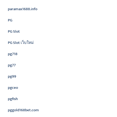
paramax1688.info
PG
PG Slot
PG Slot เว็บใหม่
pg718
pg77
pg99
pgceo
pgfish
pggold168bet.com