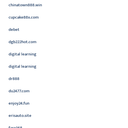
chinatown888.win
cupcake88x.com
debet
dgb222hot.com
digital learning
digital learning
dr888
du2477.com
enjoy24.fun
erisauto.site
faro168