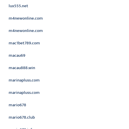
lux555.net
m4newonline.com
m4newonline.com
mac1bet789.com
macau69
macau888.win
marinapluss.com
marinapluss.com
mario678
mario678.club