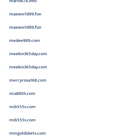
mario678.info
maxworld99.fun
maxworld99.fun
medee989.com
meekin365day.com
meekin365day.com
mercyrosa168.com
mia88th.com
mib555s.com
mib555s.com
mmgoldsbets.com