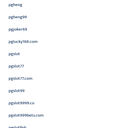
pgheng
pgheng99
pgjoker69
pglucky168.com
pgslot
pgslot77
pgslot77.com
pgslot99
pgslot9999.co
pgslot999bets.com
pgslotfish