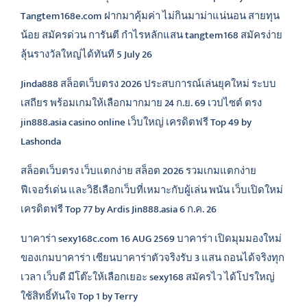
Tangtem168e.com ฝากมาคุ้มค่า ไม่กินมาม่าแน่นอน สายทุน
น้อย สมัครด่วน การันตี กำไรหลักแสน tangtem168 สมัครง่าย
ลุ้นรางวัลใหญ่ได้ทันที 5 July 26
Jinda888 สล็อตเว็บตรง 2026 ประสบการณ์เล่นยุคใหม่ ระบบ
เสถียร พร้อมเกมให้เลือกมากมาย 24 ก.ย. 69 เวปไซต์ ตรง
jin888.asia casino online เว็บใหญ่ เครดิตฟรี Top 49 by
Lashonda
สล็อตเว็บตรง เว็บแตกง่าย สล็อต 2026 รวมเกมแตกง่าย
ฟีเจอร์เด่น และวิธีเลือกเว็บที่เหมาะกับผู้เล่น พนัน เว็บเปิดใหม่
เครดิตฟรี Top 77 by Ardis Jin888.asia 6 ก.ค. 26
บาคาร่า sexy168c.com 16 AUG 2569 บาคาร่า เปิดมุมมองใหม่
ของเกมบาคาร่า เซียนบาคาร่าตัวจริงรับ 3 แสน ถอนได้จริงทุก
เวลา เว็บดี มีโต๊ะให้เลือกเยอะ sexy168 สมัครไว ได้โปรใหญ่
ใช้สิทธิ์ทันใจ Top 1 by Terry