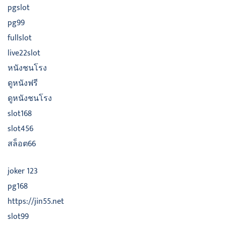
pgslot
pg99
fullslot
live22slot
หนังชนโรง
ดูหนังฟรี
ดูหนังชนโรง
slot168
slot456
สล็อต66
joker 123
pg168
https://jin55.net
slot99