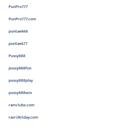
PunPro777
PunPro777.com
puntaek66
puntaek77
Pussy888
pussy888fun
pussy888play
pussy888win
ramclubx.com
rasri365day.com