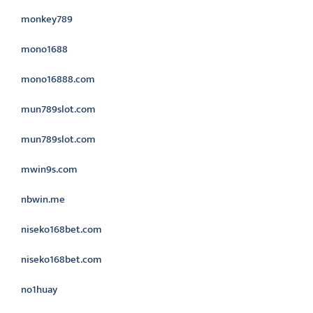
monkey789
mono1688
mono16888.com
mun789slot.com
mun789slot.com
mwin9s.com
nbwin.me
niseko168bet.com
niseko168bet.com
no1huay