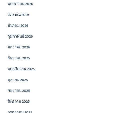
พฤษภาคม 2026
เมษายน 2026
มีนาคม 2026
กุมภาพันธ์ 2026
มกราคม 2026
ธันวาคม 2025
พฤศจิกายน 2025
ตุลาคม 2025
กันยายน 2025
สิงหาคม 2025
กรกฎาคม 2025