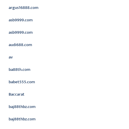
argus16888.com
asb9999.com
asb9999.com
audi688.com
av
ba88th.com
babet555.com
Baccarat
baj88thbz.com
baj88thbz.com