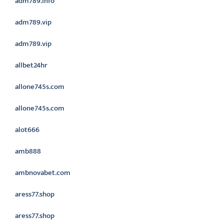
adm789.info
adm789.vip
adm789.vip
allbet24hr
allone745s.com
allone745s.com
alot666
amb888
ambnovabet.com
aress77.shop
aress77.shop