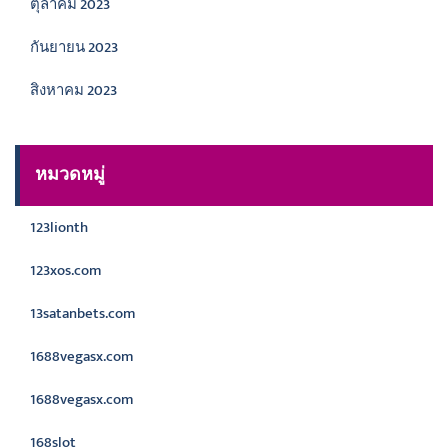
ตุลาคม 2023
กันยายน 2023
สิงหาคม 2023
หมวดหมู่
123lionth
123xos.com
13satanbets.com
1688vegasx.com
1688vegasx.com
168slot