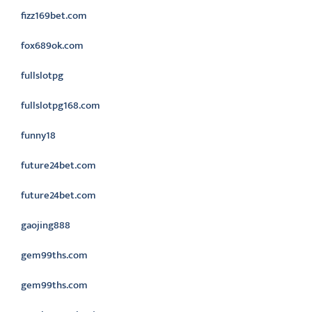
fizz169bet.com
fox689ok.com
fullslotpg
fullslotpg168.com
funny18
future24bet.com
future24bet.com
gaojing888
gem99ths.com
gem99ths.com