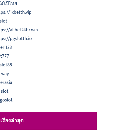
ังโป๊ไทย
tps://1xbetth.vip
slot
tps://allbet24hr.win
tps://pgslotth.io
ker 123
ot777
slot88
tway
kerasia
 slot
goslot
เรื่องล่าสุด