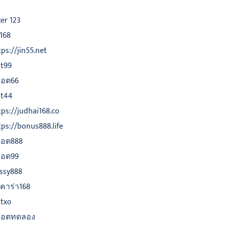
ker 123
168
tps://jin55.net
ot99
็อต66
ot44
tps://judhai168.co
tps://bonus888.life
็อต888
็อต99
ssy888
คาร่า168
otxo
็อตทดลอง