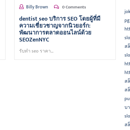
Billy Brown
0 Comments
jo
dentist seo บริการ SEO โดยผู้ที่มี
pg
ความเชี่ยวชาญจากนิวยอร์ก:
ht
พัฒนาการตลาดออนไลน์ด้วย
sl
SEOZenNYC
สล
รับทํา seo ราคา…
sl
ht
ht
สล
สล
pu
บา
sl
สล