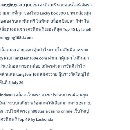
Hengjing168 3 JUL 26 เครดิตฟรี หวยออนไลน์ อัตรา
จ่ายมากที่สุด ของไทย Lucky box 300 บาท กล่องสุ่ม
เฮงเฮง รับเครดิตฟรี ไลฟ์สด สล็อต ยิงปลา กีฬา ไพ่
สล็อต168 แจก เครดิตฟรี เยอะที่สุด Top 45 by Janell
hengjing168d.com
สล็อต168 สายแตก ลุ้นกำไรแบบไม่เสียฟีล Top 88
by Raul Tangtem168e.com ฝากมาคุ้มค่า ไม่กินมา
ม่าแน่นอน สายทุนน้อย สมัครด่วน การันตี กำไร
หลักแสน tangtem168 สมัครง่าย ลุ้นรางวัลใหญ่ได้
ทันที 5 July 26
Jinda888 สล็อตเว็บตรง 2026 ประสบการณ์เล่นยุค
ใหม่ ระบบเสถียร พร้อมเกมให้เลือกมากมาย 24 ก.ย.
69 เวปไซต์ ตรง jin888.asia casino online เว็บใหญ่
เครดิตฟรี Top 49 by Lashonda