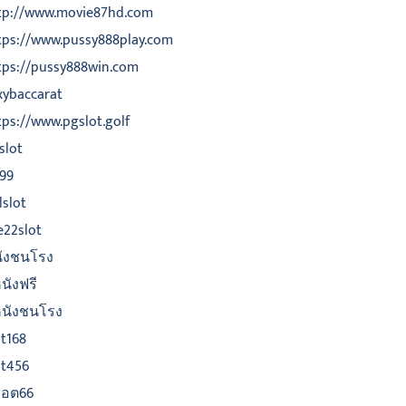
tp://www.movie87hd.com
tps://www.pussy888play.com
tps://pussy888win.com
xybaccarat
tps://www.pgslot.golf
slot
99
lslot
ve22slot
ังชนโรง
หนังฟรี
หนังชนโรง
ot168
ot456
็อต66