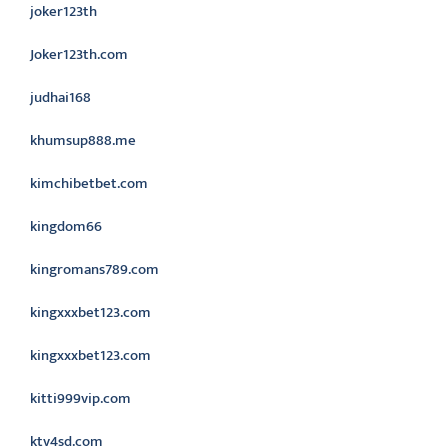
joker123th
Joker123th.com
judhai168
khumsup888.me
kimchibetbet.com
kingdom66
kingromans789.com
kingxxxbet123.com
kingxxxbet123.com
kitti999vip.com
ktv4sd.com