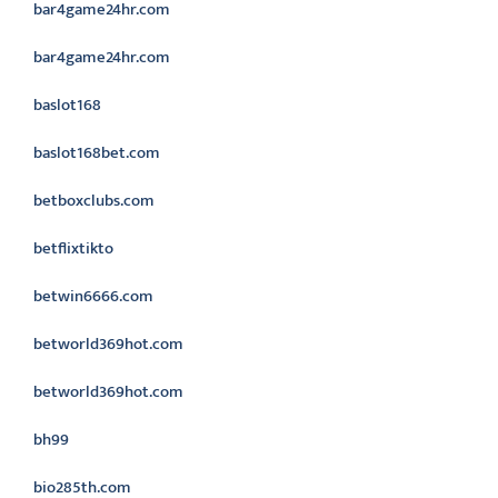
bar4game24hr.com
bar4game24hr.com
baslot168
baslot168bet.com
betboxclubs.com
betflixtikto
betwin6666.com
betworld369hot.com
betworld369hot.com
bh99
bio285th.com