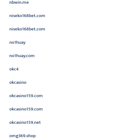
nbwin.me
niseko168bet.com
niseko168bet.com
no1huay
no1huay.com
okc4
okcasino
okcasino159.com
okcasino159.com
okcasino159.net
omg369.shop