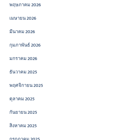
พฤษภาคม 2026
เมษายน 2026
มีนาคม 2026
กุมภาพันธ์ 2026
มกราคม 2026
ธันวาคม 2025
พฤศจิกายน 2025
ตุลาคม 2025
กันยายน 2025
สิงหาคม 2025
กรกฎาคม 2025