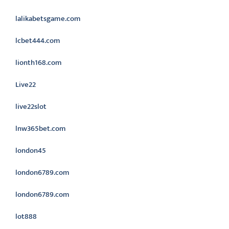
lalikabetsgame.com
lcbet444.com
lionth168.com
Live22
live22slot
lnw365bet.com
london45
london6789.com
london6789.com
lot888