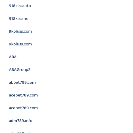
918kissauto
918kissme
9kpluss.com
9kpluss.com
ABA
ABAGroup2
abbet789.com
acebet789.com
acebet789.com
adm789.info