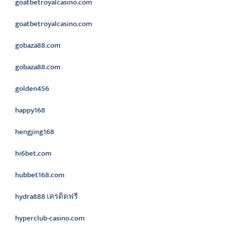
goatbetroyalcasino.com
goatbetroyalcasino.com
gobaza88.com
gobaza88.com
golden456
happy168
hengjing168
hi6bet.com
hubbet168.com
hydra888 เครดิตฟรี
hyperclub-casino.com