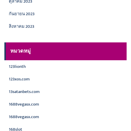
ตุลาคม 2023
กันยายน 2023
สิงหาคม 2023
หมวดหมู่
123lionth
123xos.com
13satanbets.com
1688vegasx.com
1688vegasx.com
168slot