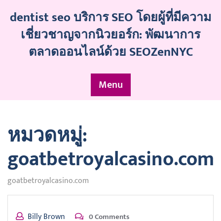
Skip
dentist seo บริการ SEO โดยผู้ที่มีความ
to
content
เชี่ยวชาญจากนิวยอร์ก: พัฒนาการ
ตลาดออนไลน์ด้วย SEOZenNYC
Menu
หมวดหมู่:
goatbetroyalcasino.com
goatbetroyalcasino.com
Billy Brown
0 Comments