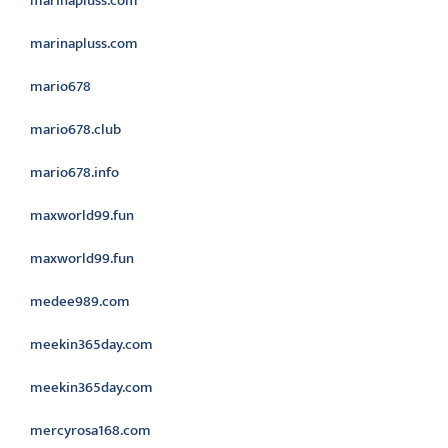
marinapluss.com
marinapluss.com
mario678
mario678.club
mario678.info
maxworld99.fun
maxworld99.fun
medee989.com
meekin365day.com
meekin365day.com
mercyrosa168.com