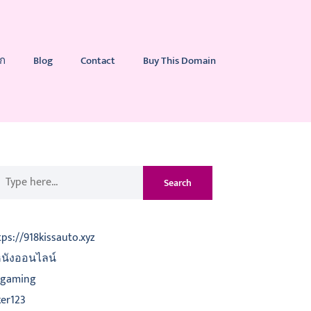
รก
Blog
Contact
Buy This Domain
tps://918kissauto.xyz
หนังออนไลน์
 gaming
ker123