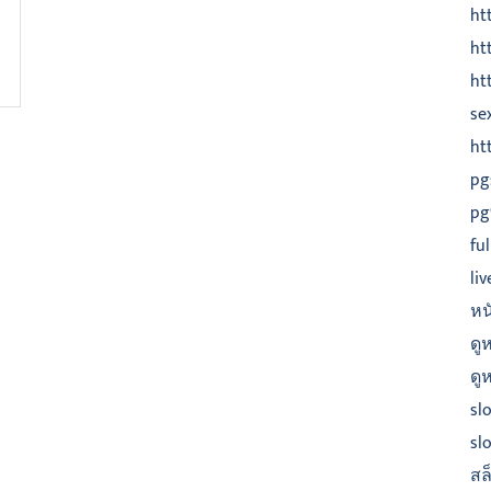
ht
ht
ht
se
ht
pg
pg
ful
li
หน
ดู
ดู
sl
sl
สล