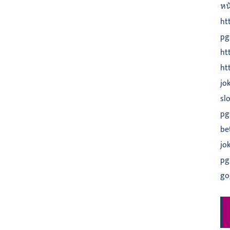
หน
ht
pg
ht
ht
jo
sl
pg
be
jo
pg
go