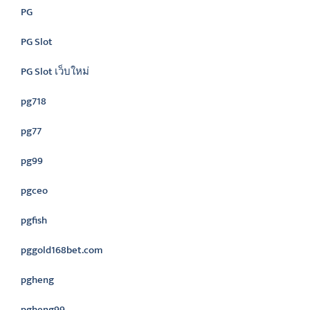
PG
PG Slot
PG Slot เว็บใหม่
pg718
pg77
pg99
pgceo
pgfish
pggold168bet.com
pgheng
pgheng99