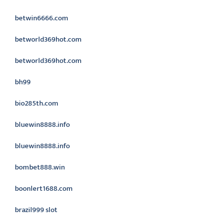
betwin6666.com
betworld369hot.com
betworld369hot.com
bh99
bio285th.com
bluewin8888.info
bluewin8888.info
bombet888.win
boonlert1688.com
brazil999 slot