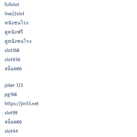
fullslot
live22slot
หนังชนโรง
ดูหนังฟรี
ดูหนังชนโรง
slot168
slot456
สล็อต66
joker 123
pg168
https://jin55.net
slot99
สล็อต66
slot44