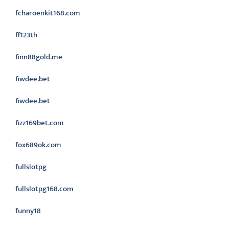
fcharoenkit168.com
ff123th
finn88gold.me
fiwdee.bet
fiwdee.bet
fizz169bet.com
fox689ok.com
fullslotpg
fullslotpg168.com
funny18