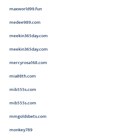
maxworld99.fun
medee989.com
meekin365day.com
meekin365day.com
mercyrosa168.com
mia88th.com
mib555s.com
mib555s.com
mmgoldsbets.com
monkey789