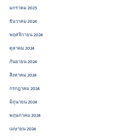
มกราคม 2025
ธันวาคม 2024
พฤศจิกายน 2024
ตุลาคม 2024
กันยายน 2024
สิงหาคม 2024
กรกฎาคม 2024
มิถุนายน 2024
พฤษภาคม 2024
เมษายน 2024