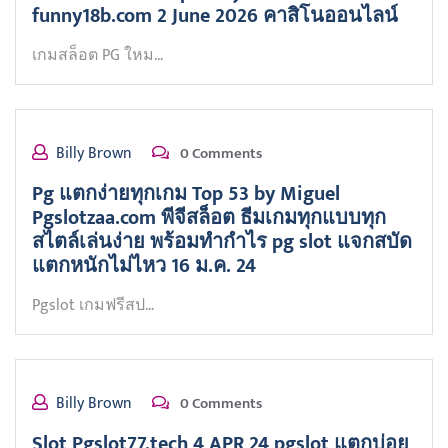
funny18b.com 2 June 2026 คาสิโนออนไลน์
เกมสล็อต PG ใหม…
Billy Brown
0 Comments
Pg แตกง่ายทุกเกม Top 53 by Miguel
Pgslotzaa.com พีจีสล็อต ธีมเกมทุกแบบทุก
สไตล์เล่นง่าย พร้อมทำกำไร pg slot แจกสบัด
แตกหนักไม่ไหว 16 ม.ค. 24
Pgslot เกมฟรีสป…
Billy Brown
0 Comments
Slot Pgslot77.tech 4 APR 24 pgslot แตกบ่อย