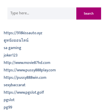
https://918kissauto.xyz
ดูหนังออนไลน์
sa gaming
joker123
http://www.movie87hd.com
https://www.pussy888play.com
https://pussy888win.com
sexybaccarat
https://www.pgslot.golf
pgslot
pg99