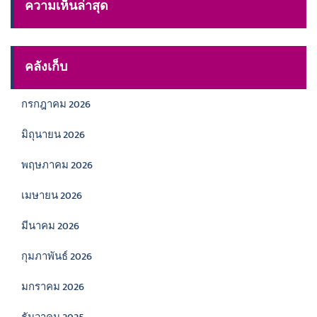
ความเห็นล่าสุด
คลังเก็บ
กรกฎาคม 2026
มิถุนายน 2026
พฤษภาคม 2026
เมษายน 2026
มีนาคม 2026
กุมภาพันธ์ 2026
มกราคม 2026