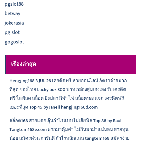
pgslot88
betway
jokerasia
pg slot
gogoslot
เรื่องล่าสุด
Hengjing168 3 JUL 26 เครดิตฟรี หวยออนไลน์ อัตราจ่ายมาก
ที่สุด ของไทย Lucky box 300 บาท กล่องสุ่มเฮงเฮง รับเครดิต
ฟรี ไลฟ์สด สล็อต ยิงปลา กีฬา ไพ่ สล็อต168 แจก เครดิตฟรี
เยอะที่สุด Top 45 by Janell hengjing168d.com
สล็อต168 สายแตก ลุ้นกำไรแบบไม่เสียฟีล Top 88 by Raul
Tangtem168e.com ฝากมาคุ้มค่า ไม่กินมาม่าแน่นอน สายทุน
น้อย สมัครด่วน การันตี กำไรหลักแสน tangtem168 สมัครง่าย