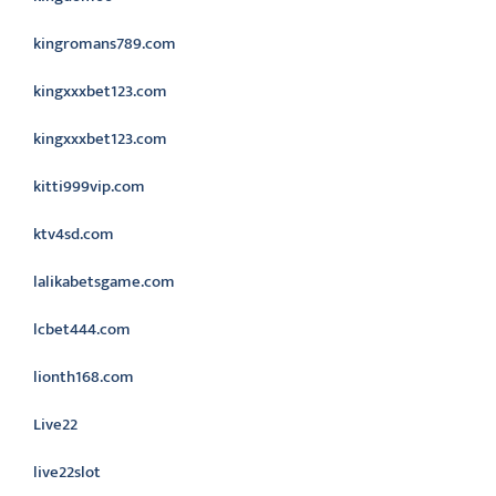
kingromans789.com
kingxxxbet123.com
kingxxxbet123.com
kitti999vip.com
ktv4sd.com
lalikabetsgame.com
lcbet444.com
lionth168.com
Live22
live22slot