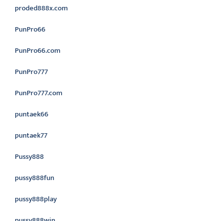
proded888x.com
PunPro66
PunPro66.com
PunPro777
PunPro777.com
puntaek66
puntaek77
Pussy888
pussy888fun
pussy888play
pussy888win