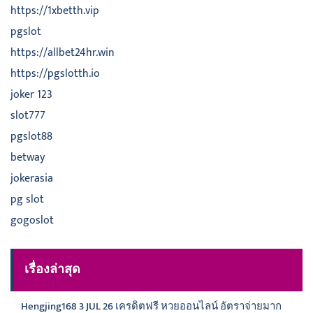
https://1xbetth.vip
pgslot
https://allbet24hr.win
https://pgslotth.io
joker 123
slot777
pgslot88
betway
jokerasia
pg slot
gogoslot
เรื่องล่าสุด
Hengjing168 3 JUL 26 เครดิตฟรี หวยออนไลน์ อัตราจ่ายมาก