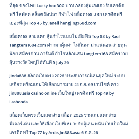
ที่สุด ของไทย Lucky box 300 บาท กล่องสุ่มเฮงเฮง รับเครดิต
ฟรี ไลฟ์สด สล็อต ยิงปลา กีฬา ไพ่ สล็อต168 แจก เครดิตฟรี
เยอะที่สุด Top 45 by Janell hengjing168d.com
สล็อต168 สายแตก ลุ้นกำไรแบบไม่เสียฟีล Top 88 by Raul
Tangtem168e.com ฝากมาคุ้มค่า ไม่กินมาม่าแน่นอน สายทุน
น้อย สมัครด่วน การันตี กำไรหลักแสน tangtem168 สมัครง่าย
ลุ้นรางวัลใหญ่ได้ทันที 5 July 26
Jinda888 สล็อตเว็บตรง 2026 ประสบการณ์เล่นยุคใหม่ ระบบ
เสถียร พร้อมเกมให้เลือกมากมาย 24 ก.ย. 69 เวปไซต์ ตรง
jin888.asia casino online เว็บใหญ่ เครดิตฟรี Top 49 by
Lashonda
สล็อตเว็บตรง เว็บแตกง่าย สล็อต 2026 รวมเกมแตกง่าย
ฟีเจอร์เด่น และวิธีเลือกเว็บที่เหมาะกับผู้เล่น พนัน เว็บเปิดใหม่
เครดิตฟรี Top 77 by Ardis Jin888.asia 6 ก.ค. 26