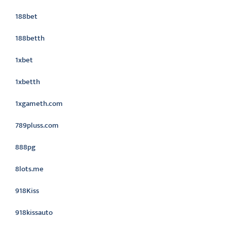
188bet
188betth
1xbet
1xbetth
1xgameth.com
789pluss.com
888pg
8lots.me
918Kiss
918kissauto