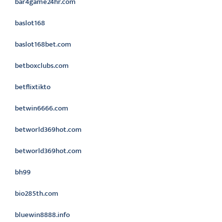
bar4game24hr.com
baslot168
baslot168bet.com
betboxclubs.com
betflixtikto
betwin6666.com
betworld369hot.com
betworld369hot.com
bh99
bio285th.com
bluewin8888.info