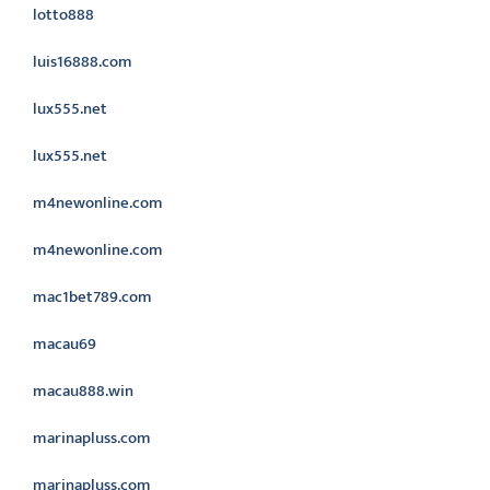
lotto888
luis16888.com
lux555.net
lux555.net
m4newonline.com
m4newonline.com
mac1bet789.com
macau69
macau888.win
marinapluss.com
marinapluss.com