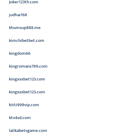
Joker123th.com
judhai168
khumsup888.me
kimchibetbet.com
kingdom66
kingromans789.com
kingxxxbet123.com
kingxxxbet123.com
kitti999vip.com
ktv4sd.com
lalikabetsgame.com