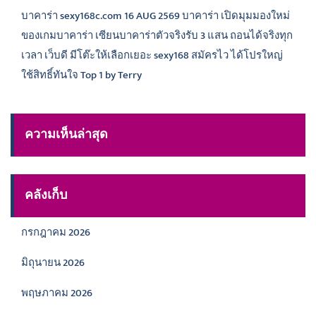
บาคาร่า sexy168c.com 16 AUG 2569 บาคาร่า เปิดมุมมองใหม่
ของเกมบาคาร่า เซียนบาคาร่าตัวจริงรับ 3 แสน ถอนได้จริงทุก
เวลา เว็บดี มีโต๊ะให้เลือกเยอะ sexy168 สมัครไว ได้โปรใหญ่
ใช้สิทธิ์ทันใจ Top 1 by Terry
ความเห็นล่าสุด
คลังเก็บ
กรกฎาคม 2026
มิถุนายน 2026
พฤษภาคม 2026