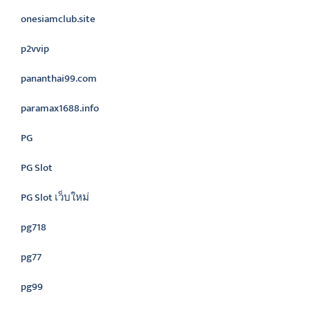
onesiamclub.site
p2vvip
pananthai99.com
paramax1688.info
PG
PG Slot
PG Slot เว็บใหม่
pg718
pg77
pg99