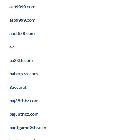
asb9999.com
asb9999.com
audi688.com
av
ba88th.com
babet555.com
Baccarat
baj88thbz.com
baj88thbz.com
bar4game24hr.com