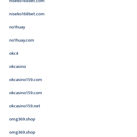
niseko168bet.com
niseko168bet.com
no1huay
no1huay.com
okc4
okcasino
okcasino159.com
okcasino159.com
okcasino159.net
omg369.shop
omg369.shop