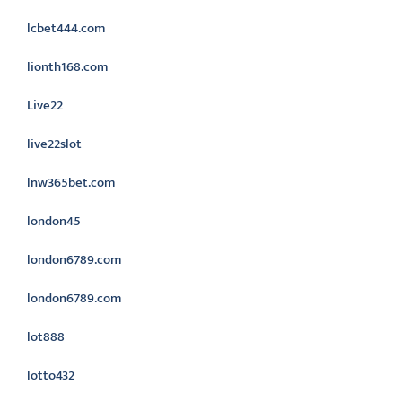
lcbet444.com
lionth168.com
Live22
live22slot
lnw365bet.com
london45
london6789.com
london6789.com
lot888
lotto432