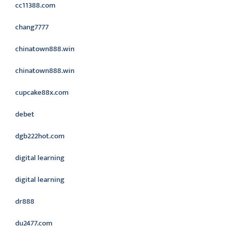
cc11388.com
chang7777
chinatown888.win
chinatown888.win
cupcake88x.com
debet
dgb222hot.com
digital learning
digital learning
dr888
du2477.com