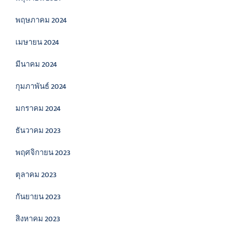
พฤษภาคม 2024
เมษายน 2024
มีนาคม 2024
กุมภาพันธ์ 2024
มกราคม 2024
ธันวาคม 2023
พฤศจิกายน 2023
ตุลาคม 2023
กันยายน 2023
สิงหาคม 2023