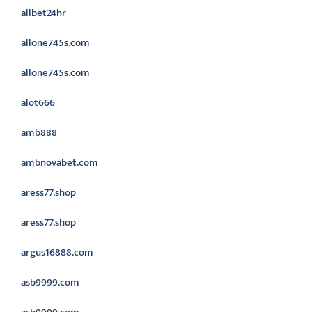
allbet24hr
allone745s.com
allone745s.com
alot666
amb888
ambnovabet.com
aress77.shop
aress77.shop
argus16888.com
asb9999.com