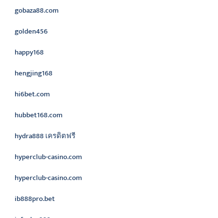
gobaza88.com
golden456
happy168
hengjing168
hi6bet.com
hubbet168.com
hydra888 เครดิตฟรี
hyperclub-casino.com
hyperclub-casino.com
ib888pro.bet