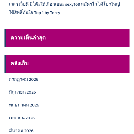
เวลา เว็บดี มีโต๊ะให้เลือกเยอะ sexy168 สมัครไว ได้โปรใหญ่
ใช้สิทธิ์ทันใจ Top 1 by Terry
ความเห็นล่าสุด
คลังเก็บ
กรกฎาคม 2026
มิถุนายน 2026
พฤษภาคม 2026
เมษายน 2026
มีนาคม 2026