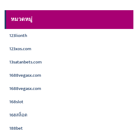
หมวดหมู่
123lionth
123xos.com
13satanbets.com
1688vegasx.com
1688vegasx.com
168slot
168สล็อต
188bet