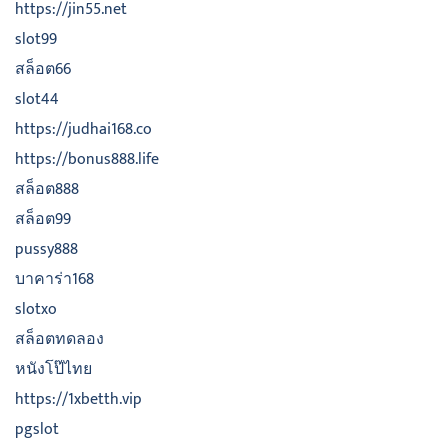
https://jin55.net
slot99
สล็อต66
slot44
https://judhai168.co
https://bonus888.life
สล็อต888
สล็อต99
pussy888
บาคาร่า168
slotxo
สล็อตทดลอง
หนังโป๊ไทย
https://1xbetth.vip
pgslot