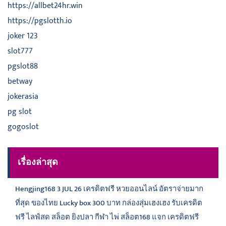
https://allbet24hr.win
https://pgslotth.io
joker 123
slot777
pgslot88
betway
jokerasia
pg slot
gogoslot
เรื่องล่าสุด
Hengjing168 3 JUL 26 เครดิตฟรี หวยออนไลน์ อัตราจ่ายมาก
ที่สุด ของไทย Lucky box 300 บาท กล่องสุ่มเฮงเฮง รับเครดิต
ฟรี ไลฟ์สด สล็อต ยิงปลา กีฬา ไพ่ สล็อต168 แจก เครดิตฟรี