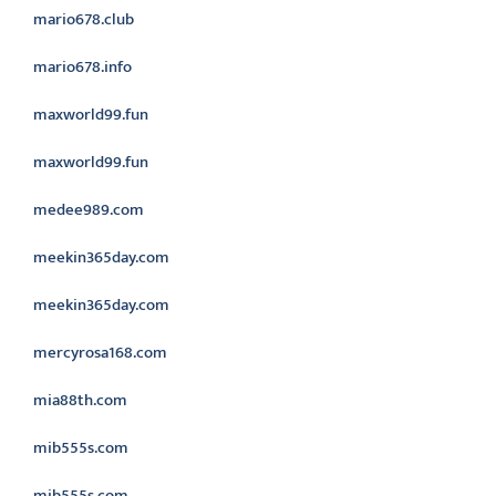
mario678.club
mario678.info
maxworld99.fun
maxworld99.fun
medee989.com
meekin365day.com
meekin365day.com
mercyrosa168.com
mia88th.com
mib555s.com
mib555s.com