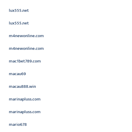
lux555.net
lux555.net
m4newonline.com
m4newonline.com
mac1bet789.com
macau69
macau888.win
marinapluss.com
marinapluss.com
mario678