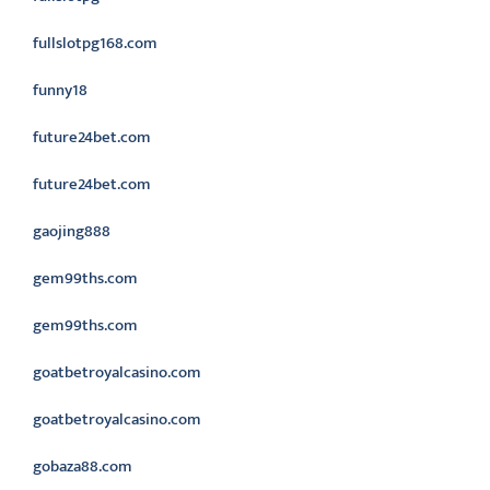
fullslotpg168.com
funny18
future24bet.com
future24bet.com
gaojing888
gem99ths.com
gem99ths.com
goatbetroyalcasino.com
goatbetroyalcasino.com
gobaza88.com