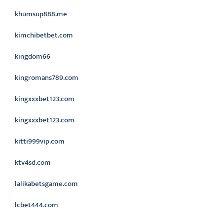
khumsup888.me
kimchibetbet.com
kingdom66
kingromans789.com
kingxxxbet123.com
kingxxxbet123.com
kitti999vip.com
ktv4sd.com
lalikabetsgame.com
lcbet444.com