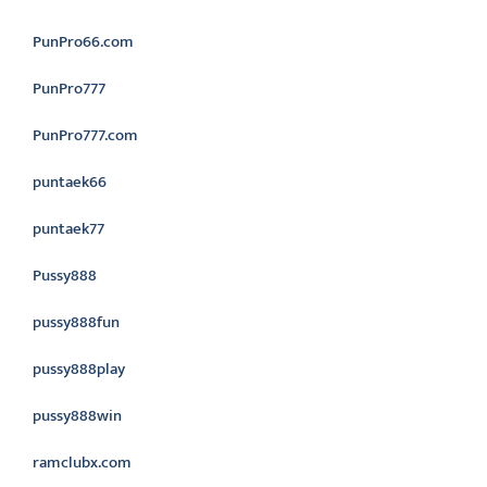
PunPro66.com
PunPro777
PunPro777.com
puntaek66
puntaek77
Pussy888
pussy888fun
pussy888play
pussy888win
ramclubx.com