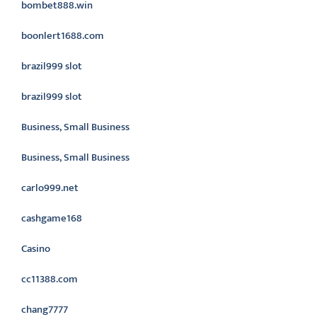
bombet888.win
boonlert1688.com
brazil999 slot
brazil999 slot
Business, Small Business
Business, Small Business
carlo999.net
cashgame168
Casino
cc11388.com
chang7777