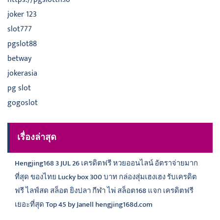
joker 123
slot777
pgslot88
betway
jokerasia
pg slot
gogoslot
เรื่องล่าสุด
Hengjing168 3 JUL 26 เครดิตฟรี หวยออนไลน์ อัตราจ่ายมาก
ที่สุด ของไทย Lucky box 300 บาท กล่องสุ่มเฮงเฮง รับเครดิต
ฟรี ไลฟ์สด สล็อต ยิงปลา กีฬา ไพ่ สล็อต168 แจก เครดิตฟรี
เยอะที่สุด Top 45 by Janell hengjing168d.com