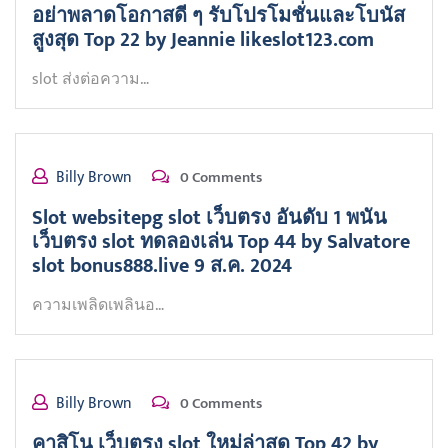
อย่าพลาดโอกาสดี ๆ รับโปรโมชั่นและโบนัส
สูงสุด Top 22 by Jeannie likeslot123.com
slot ส่งต่อความ…
Billy Brown
0 Comments
Slot websitepg slot เว็บตรง อันดับ 1 พนัน
เว็บตรง slot ทดลองเล่น Top 44 by Salvatore
slot bonus888.live 9 ส.ค. 2024
ความเพลิดเพลินอ…
Billy Brown
0 Comments
คาสิโน เว็บตรง slot ใหม่ล่าสุด Top 42 by