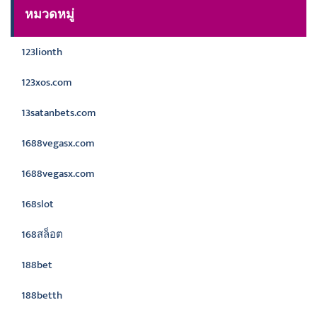
หมวดหมู่
123lionth
123xos.com
13satanbets.com
1688vegasx.com
1688vegasx.com
168slot
168สล็อต
188bet
188betth