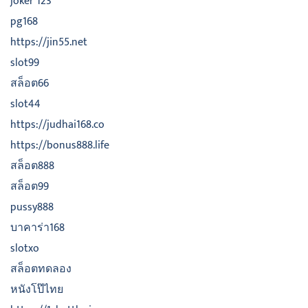
joker 123
pg168
https://jin55.net
slot99
สล็อต66
slot44
https://judhai168.co
https://bonus888.life
สล็อต888
สล็อต99
pussy888
บาคาร่า168
slotxo
สล็อตทดลอง
หนังโป๊ไทย