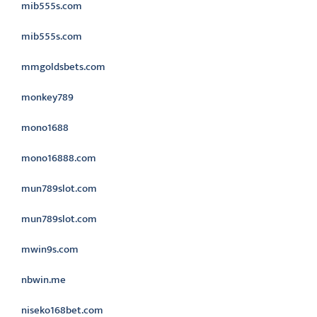
mib555s.com
mib555s.com
mmgoldsbets.com
monkey789
mono1688
mono16888.com
mun789slot.com
mun789slot.com
mwin9s.com
nbwin.me
niseko168bet.com