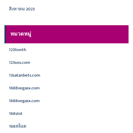
สิงหาคม 2023
หมวดหมู่
123lionth
123xos.com
13satanbets.com
1688vegasx.com
1688vegasx.com
168slot
168สล็อต