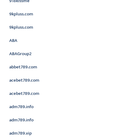
918kissme
9kpluss.com
9kpluss.com
ABA
ABAGroup2
abbet789.com
acebet789.com
acebet789.com
adm789.info
adm789.info
adm789.vip