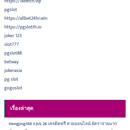
https://1xbetth.vip
pgslot
https://allbet24hr.win
https://pgslotth.io
joker 123
slot777
pgslot88
betway
jokerasia
pg slot
gogoslot
เรื่องล่าสุด
Hengjing168 3 JUL 26 เครดิตฟรี หวยออนไลน์ อัตราจ่ายมาก