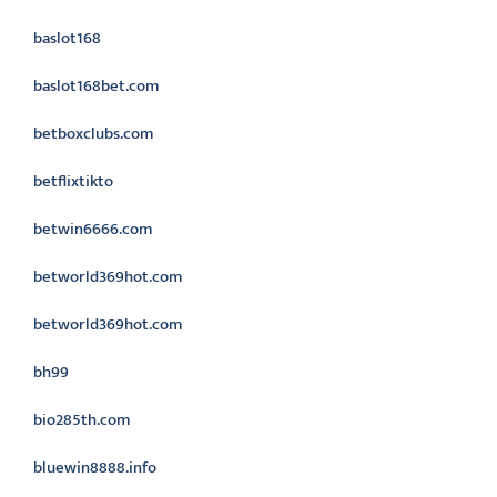
baslot168
baslot168bet.com
betboxclubs.com
betflixtikto
betwin6666.com
betworld369hot.com
betworld369hot.com
bh99
bio285th.com
bluewin8888.info