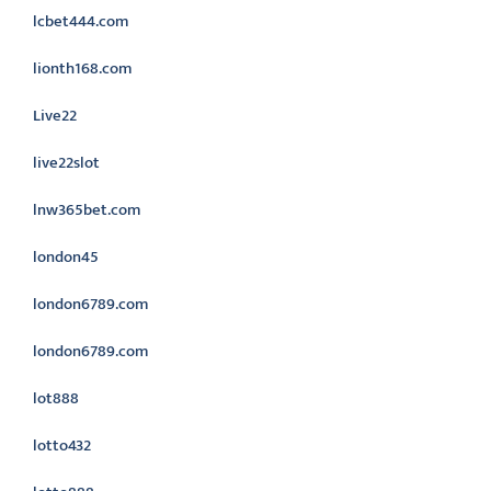
lcbet444.com
lionth168.com
Live22
live22slot
lnw365bet.com
london45
london6789.com
london6789.com
lot888
lotto432