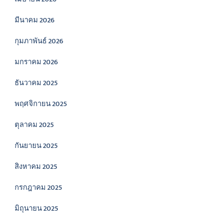
มีนาคม 2026
กุมภาพันธ์ 2026
มกราคม 2026
ธันวาคม 2025
พฤศจิกายน 2025
ตุลาคม 2025
กันยายน 2025
สิงหาคม 2025
กรกฎาคม 2025
มิถุนายน 2025