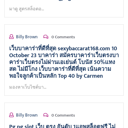
มาดู สูตรสล็อตอ…
Billy Brown
0 Comments
เว็บบาคาร่าที่ดีที่สุด sexybaccarat168.com 10
October 23 บาคาร่า สมัครบาคาร่าเว็บตรงบา
คาร่าเว็บตรงไม่ผ่านเอเย่นต์ โบนัส 50%แทง
สด ไม่มีโกง เว็บบาคาร่าที่ดีที่สุด เน้นความ
พอใจลูกค้าเป็นหลัก Top 40 by Carmen
มองหาเว็บไซต์บา…
Billy Brown
0 Comments
Pg pg slot เว็บ ตรง อันดับ 1แอพสล็อตฟรี ไม่