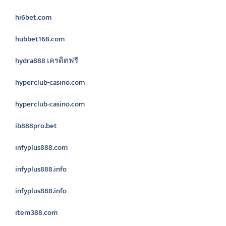
hi6bet.com
hubbet168.com
hydra888 เครดิตฟรี
hyperclub-casino.com
hyperclub-casino.com
ib888pro.bet
infyplus888.com
infyplus888.info
infyplus888.info
item388.com