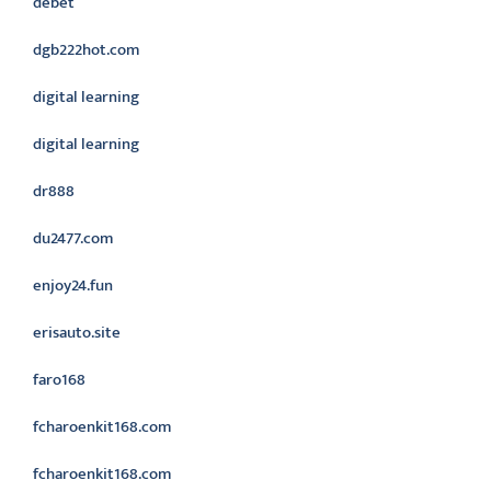
debet
dgb222hot.com
digital learning
digital learning
dr888
du2477.com
enjoy24.fun
erisauto.site
faro168
fcharoenkit168.com
fcharoenkit168.com