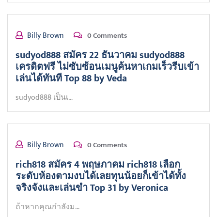
Billy Brown
0 Comments
sudyod888 สมัคร 22 ธันวาคม sudyod888
เครดิตฟรี ไม่ซับซ้อนเมนูค้นหาเกมเร็วรีบเข้า
เล่นได้ทันที Top 88 by Veda
sudyod888 เป็นเ…
Billy Brown
0 Comments
rich818 สมัคร 4 พฤษภาคม rich818 เลือก
ระดับห้องตามงบได้เลยทุนน้อยก็เข้าได้ทั้ง
จริงจังและเล่นขำ Top 31 by Veronica
ถ้าหากคุณกำลังม…