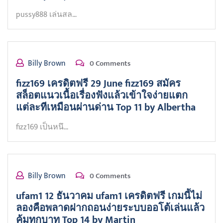
pussy888 เล่นสล…
Billy Brown
0 Comments
fizz169 เครดิตฟรี 29 June fizz169 สมัคร
สล็อตแนวเนื้อเรื่องฟังแล้วเข้าใจง่ายแตก
แต่ละทีเหมือนผ่านด่าน Top 11 by Albertha
fizz169 เป็นหนึ…
Billy Brown
0 Comments
ufam1 12 ธันวาคม ufam1 เครดิตฟรี เกมนี้ไม่
ลองคือพลาดฝากถอนง่ายระบบออโต้เล่นแล้ว
คุ้มทุกบาท Top 14 by Martin