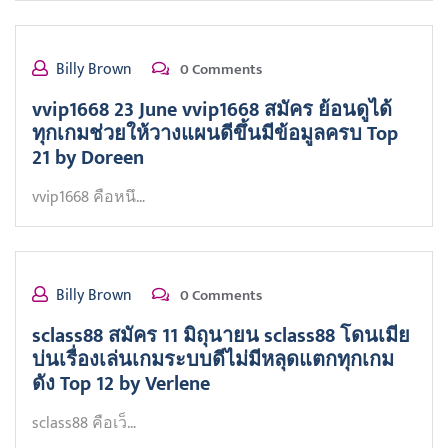
Billy Brown
0 Comments
vvip1668 23 June vvip1668 สมัคร ย้อนดูได้
ทุกเกมช่วยให้วางแผนดีขึ้นมีข้อมูลครบ Top
21 by Doreen
vvip1668 คือหนึ…
Billy Brown
0 Comments
sclass88 สมัคร 11 มิถุนายน sclass88 โดนเมีย
บ่นเรื่องเล่นเกมระบบดีไม่มีหลุดแตกทุกเกม
ดัง Top 12 by Verlene
sclass88 คือเว็…