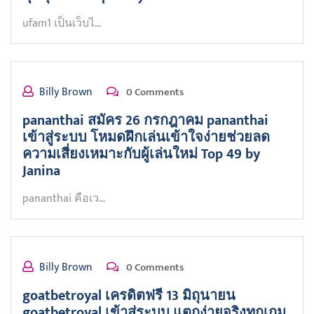
ufam1 เป็นเว็บไ…
Billy Brown
0 Comments
pananthai สมัคร 26 กรกฎาคม pananthai
เข้าสู่ระบบ โหมดฝึกเล่นเข้าใจง่ายช่วยลด
ความเสี่ยงเหมาะกับผู้เล่นใหม่ Top 49 by
Janina
pananthai คือเว…
Billy Brown
0 Comments
goatbetroyal เครดิตฟรี 13 มิถุนายน
goatbetroyal เข้าสู่ระบบ แตกง่ายจริงทุกเกม