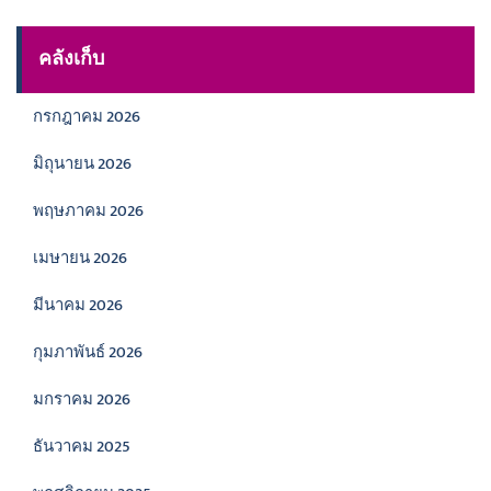
คลังเก็บ
กรกฎาคม 2026
มิถุนายน 2026
พฤษภาคม 2026
เมษายน 2026
มีนาคม 2026
กุมภาพันธ์ 2026
มกราคม 2026
ธันวาคม 2025