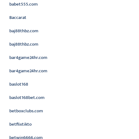
babet555.com
Baccarat
baj88thbz.com
baj88thbz.com
bar4game24hr.com
bar4game24hr.com
baslot168
baslot168bet.com
betboxclubs.com
betflixtikto
betwin6666.com