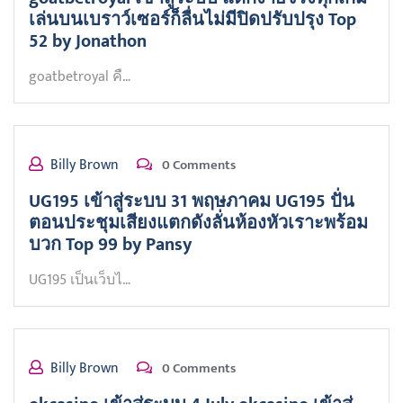
เล่นบนเบราว์เซอร์ก็ลื่นไม่มีปิดปรับปรุง Top
52 by Jonathon
goatbetroyal คื…
Billy Brown
0 Comments
UG195 เข้าสู่ระบบ 31 พฤษภาคม UG195 ปั่น
ตอนประชุมเสียงแตกดังลั่นห้องหัวเราะพร้อม
บวก Top 99 by Pansy
UG195 เป็นเว็บไ…
Billy Brown
0 Comments