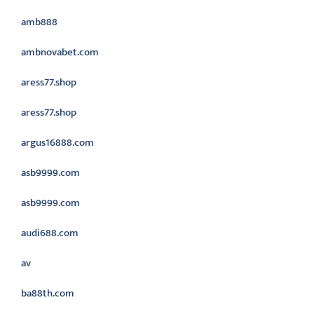
amb888
ambnovabet.com
aress77.shop
aress77.shop
argus16888.com
asb9999.com
asb9999.com
audi688.com
av
ba88th.com