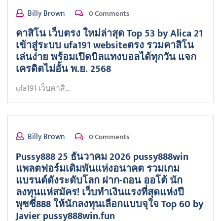
Billy Brown
0 Comments
คาสิโน เว็บตรง ใหม่ล่าสุด Top 53 by Alica 21
เข้าสู่ระบบ ufa191 websiteตรง รวมคาสิโน
เล่นง่าย พร้อมเปิดบิลแทงบอลได้ทุกวัน แจก
เครดิตไม่อั้น พ.ย. 2568
ufa191 เว็บคาสิ…
Billy Brown
0 Comments
Pussy888 25 ธันวาคม 2026 pussy888win
แพลตฟอร์มเดิมพันแห่งอนาคต รวมเกม
แบรนด์ดังระดับโลก ฝาก-ถอน ออโต้ นัก
ลงทุนแห่สมัคร! เว็บทำเงินแรงที่สุดแห่งปี
พุซซี่888 ให้นักลงทุนเลือกแบบจุใจ Top 60 by
Javier pussy888win.fun