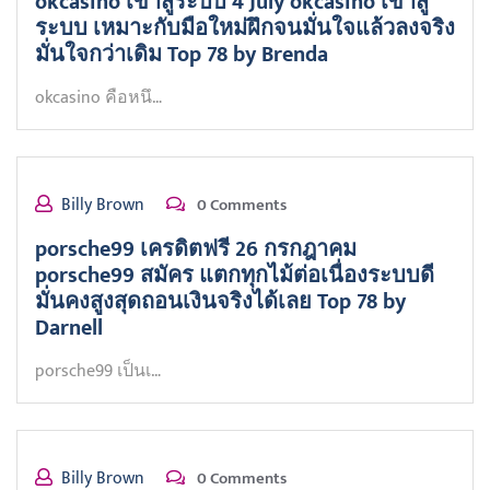
okcasino เข้าสู่ระบบ 4 July okcasino เข้าสู่
ระบบ เหมาะกับมือใหม่ฝึกจนมั่นใจแล้วลงจริง
มั่นใจกว่าเดิม Top 78 by Brenda
okcasino คือหนึ…
Billy Brown
0 Comments
porsche99 เครดิตฟรี 26 กรกฎาคม
porsche99 สมัคร แตกทุกไม้ต่อเนื่องระบบดี
มั่นคงสูงสุดถอนเงินจริงได้เลย Top 78 by
Darnell
porsche99 เป็นเ…
Billy Brown
0 Comments