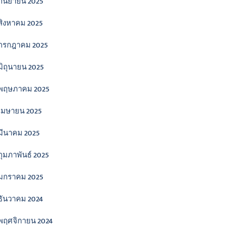
กันยายน 2025
สิงหาคม 2025
กรกฎาคม 2025
มิถุนายน 2025
พฤษภาคม 2025
เมษายน 2025
มีนาคม 2025
กุมภาพันธ์ 2025
มกราคม 2025
ธันวาคม 2024
พฤศจิกายน 2024