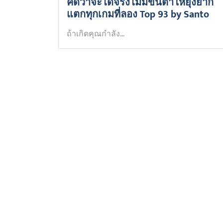
คิดว่าจะได้จริงไม่มีขั้นต่ำให้ยุ่งยาก
แตกทุกเกมที่ลอง Top 93 by Santo
ถ้าเกิดคุณกำลัง…