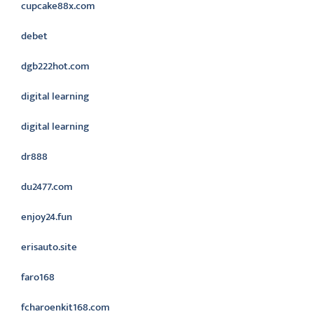
cupcake88x.com
debet
dgb222hot.com
digital learning
digital learning
dr888
du2477.com
enjoy24.fun
erisauto.site
faro168
fcharoenkit168.com