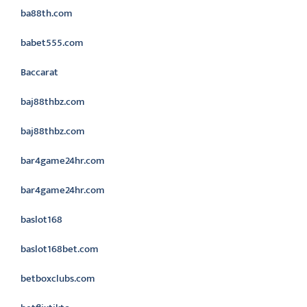
ba88th.com
babet555.com
Baccarat
baj88thbz.com
baj88thbz.com
bar4game24hr.com
bar4game24hr.com
baslot168
baslot168bet.com
betboxclubs.com