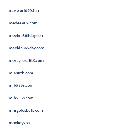
maxworld99.fun
medee989.com
meekin365day.com
meekin365day.com
mercyrosa168.com
mia88th.com
mib555s.com
mib555s.com
mmgoldsbets.com
monkey789