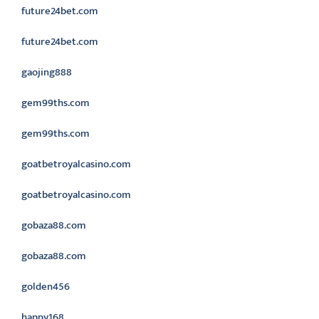
future24bet.com
future24bet.com
gaojing888
gem99ths.com
gem99ths.com
goatbetroyalcasino.com
goatbetroyalcasino.com
gobaza88.com
gobaza88.com
golden456
happy168