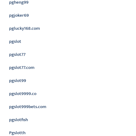
pgheng99
pgjoker69
pglucky168.com
pgslot
pgslot77
pgslot77.com
pgslot99
pgslot9999.co
pgslot999bets.com
pgslotfish
Pgslotth