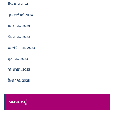
มีนาคม 2024
กุมภาพันธ์ 2024
มกราคม 2024
ธันวาคม 2023
พฤศจิกายน 2023
ตุลาคม 2023
กันยายน 2023
สิงหาคม 2023
หมวดหมู่