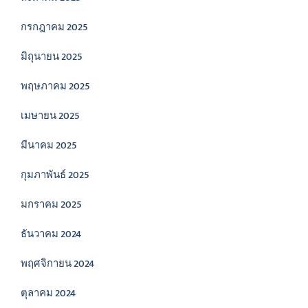
กรกฎาคม 2025
มิถุนายน 2025
พฤษภาคม 2025
เมษายน 2025
มีนาคม 2025
กุมภาพันธ์ 2025
มกราคม 2025
ธันวาคม 2024
พฤศจิกายน 2024
ตุลาคม 2024