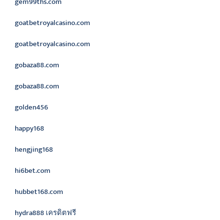
gem99ths.com
goatbetroyalcasino.com
goatbetroyalcasino.com
gobaza88.com
gobaza88.com
golden456
happy168
hengjing168
hi6bet.com
hubbet168.com
hydra888 เครดิตฟรี