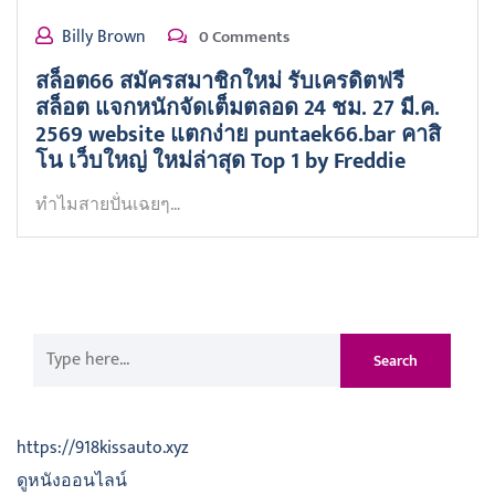
Billy Brown
0 Comments
สล็อต66 สมัครสมาชิกใหม่ รับเครดิตฟรี
สล็อต แจกหนักจัดเต็มตลอด 24 ชม. 27 มี.ค.
2569 website แตกง่าย puntaek66.bar คาสิ
โน เว็บใหญ่ ใหม่ล่าสุด Top 1 by Freddie
ทำไมสายปั่นเฉยๆ…
https://918kissauto.xyz
ดูหนังออนไลน์