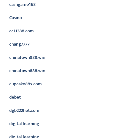
cashgame168
Casino
cc11388.com
chang7777
chinatown888.win
chinatown888.win
cupcake88x.com
debet
dgb222hot.com
digital learning
digital learning