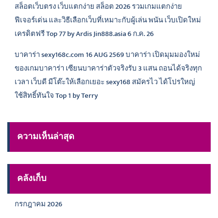
สล็อตเว็บตรง เว็บแตกง่าย สล็อต 2026 รวมเกมแตกง่าย
ฟีเจอร์เด่น และวิธีเลือกเว็บที่เหมาะกับผู้เล่น พนัน เว็บเปิดใหม่
เครดิตฟรี Top 77 by Ardis Jin888.asia 6 ก.ค. 26
บาคาร่า sexy168c.com 16 AUG 2569 บาคาร่า เปิดมุมมองใหม่
ของเกมบาคาร่า เซียนบาคาร่าตัวจริงรับ 3 แสน ถอนได้จริงทุก
เวลา เว็บดี มีโต๊ะให้เลือกเยอะ sexy168 สมัครไว ได้โปรใหญ่
ใช้สิทธิ์ทันใจ Top 1 by Terry
ความเห็นล่าสุด
คลังเก็บ
กรกฎาคม 2026