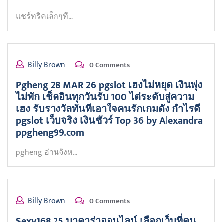
แชร์ทริคเล็กๆที…
Billy Brown
0 Comments
Pgheng 28 MAR 26 pgslot เฮงไม่หยุด เงินพุ่ง
ไม่พัก เช็คอินทุกวันรับ 100 ไต่ระดับสู่ความ
เฮง รับรางวัลทันทีเอาใจคนรักเกมดัง กำไรดี
pgslot เว็บจริง เงินชัวร์ Top 36 by Alexandra
ppgheng99.com
pgheng อ่านจังห…
Billy Brown
0 Comments
Sexy168 25 บาคาร่าออนไลน์ เลือกเว็บที่คน