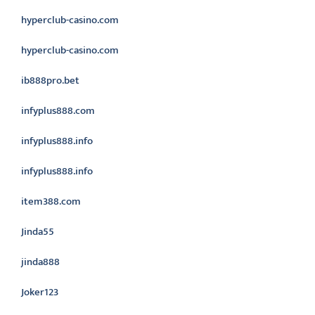
hyperclub-casino.com
hyperclub-casino.com
ib888pro.bet
infyplus888.com
infyplus888.info
infyplus888.info
item388.com
Jinda55
jinda888
Joker123