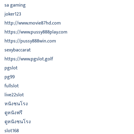
sa gaming
joker123
http://www.movie87hd.com
https://www.pussy888play.com
https://pussy888win.com
sexybaccarat
https://www.pgslot.golf
pgslot
pg99
fullslot
live22slot
หนังชนโรง
ดูหนังฟรี
ดูหนังชนโรง
slot168