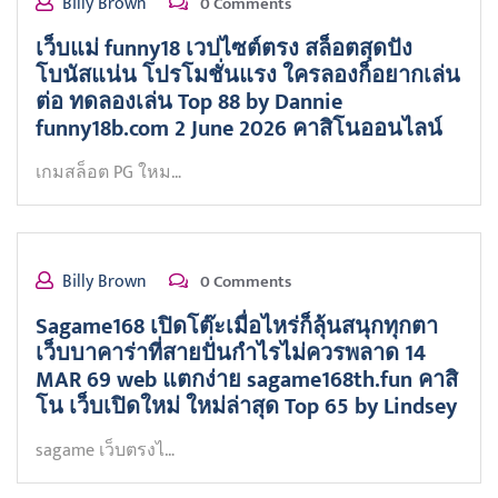
Billy Brown
0 Comments
เว็บแม่ funny18 เวปไซต์ตรง สล็อตสุดปัง
โบนัสแน่น โปรโมชั่นแรง ใครลองก็อยากเล่น
ต่อ ทดลองเล่น Top 88 by Dannie
funny18b.com 2 June 2026 คาสิโนออนไลน์
เกมสล็อต PG ใหม…
Billy Brown
0 Comments
Sagame168 เปิดโต๊ะเมื่อไหร่ก็ลุ้นสนุกทุกตา
เว็บบาคาร่าที่สายปั่นกำไรไม่ควรพลาด 14
MAR 69 web แตกง่าย sagame168th.fun คาสิ
โน เว็บเปิดใหม่ ใหม่ล่าสุด Top 65 by Lindsey
sagame เว็บตรงไ…