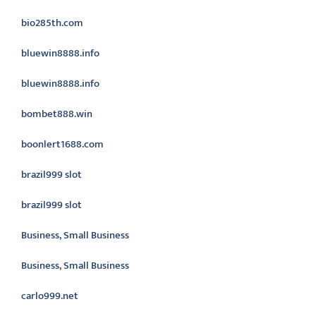
bio285th.com
bluewin8888.info
bluewin8888.info
bombet888.win
boonlert1688.com
brazil999 slot
brazil999 slot
Business, Small Business
Business, Small Business
carlo999.net