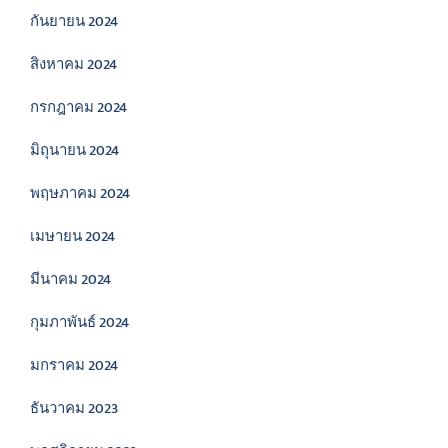
กันยายน 2024
สิงหาคม 2024
กรกฎาคม 2024
มิถุนายน 2024
พฤษภาคม 2024
เมษายน 2024
มีนาคม 2024
กุมภาพันธ์ 2024
มกราคม 2024
ธันวาคม 2023