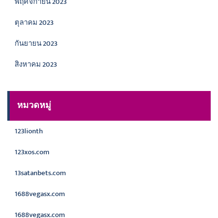
พฤศจิกายน 2023
ตุลาคม 2023
กันยายน 2023
สิงหาคม 2023
หมวดหมู่
123lionth
123xos.com
13satanbets.com
1688vegasx.com
1688vegasx.com