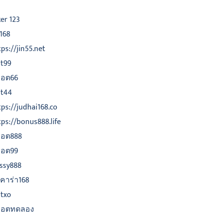
ker 123
168
tps://jin55.net
ot99
็อต66
ot44
tps://judhai168.co
tps://bonus888.life
็อต888
็อต99
ssy888
คาร่า168
otxo
็อตทดลอง