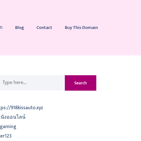
รก
Blog
Contact
Buy This Domain
tps://918kissauto.xyz
หนังออนไลน์
 gaming
ker123