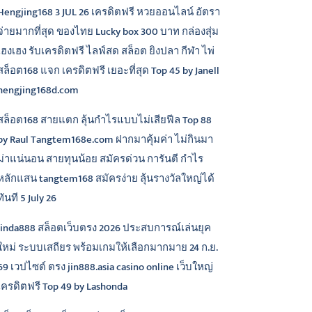
Hengjing168 3 JUL 26 เครดิตฟรี หวยออนไลน์ อัตรา
จ่ายมากที่สุด ของไทย Lucky box 300 บาท กล่องสุ่ม
เฮงเฮง รับเครดิตฟรี ไลฟ์สด สล็อต ยิงปลา กีฬา ไพ่
สล็อต168 แจก เครดิตฟรี เยอะที่สุด Top 45 by Janell
hengjing168d.com
สล็อต168 สายแตก ลุ้นกำไรแบบไม่เสียฟีล Top 88
by Raul Tangtem168e.com ฝากมาคุ้มค่า ไม่กินมา
ม่าแน่นอน สายทุนน้อย สมัครด่วน การันตี กำไร
หลักแสน tangtem168 สมัครง่าย ลุ้นรางวัลใหญ่ได้
ทันที 5 July 26
Jinda888 สล็อตเว็บตรง 2026 ประสบการณ์เล่นยุค
ใหม่ ระบบเสถียร พร้อมเกมให้เลือกมากมาย 24 ก.ย.
69 เวปไซต์ ตรง jin888.asia casino online เว็บใหญ่
เครดิตฟรี Top 49 by Lashonda