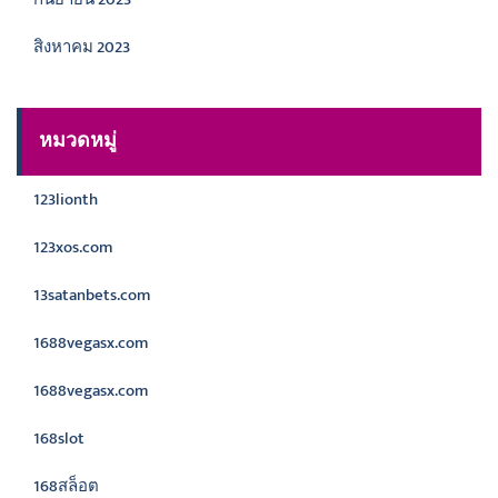
สิงหาคม 2023
หมวดหมู่
123lionth
123xos.com
13satanbets.com
1688vegasx.com
1688vegasx.com
168slot
168สล็อต