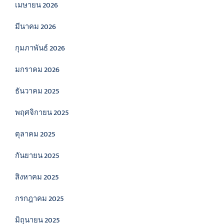
เมษายน 2026
มีนาคม 2026
กุมภาพันธ์ 2026
มกราคม 2026
ธันวาคม 2025
พฤศจิกายน 2025
ตุลาคม 2025
กันยายน 2025
สิงหาคม 2025
กรกฎาคม 2025
มิถุนายน 2025