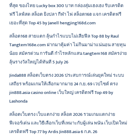
ที่สุด ของไทย Lucky box 300 บาท กล่องสุ่มเฮงเฮง รับเครดิต
ฟรี ไลฟ์สด สล็อต ยิงปลา กีฬา ไพ่ สล็อต168 แจก เครดิตฟรี
เยอะที่สุด Top 45 by Janell hengjing168d.com
สล็อต168 สายแตก ลุ้นกำไรแบบไม่เสียฟีล Top 88 by Raul
Tangtem168e.com ฝากมาคุ้มค่า ไม่กินมาม่าแน่นอน สายทุน
น้อย สมัครด่วน การันตี กำไรหลักแสน tangtem168 สมัครง่าย
ลุ้นรางวัลใหญ่ได้ทันที 5 July 26
Jinda888 สล็อตเว็บตรง 2026 ประสบการณ์เล่นยุคใหม่ ระบบ
เสถียร พร้อมเกมให้เลือกมากมาย 24 ก.ย. 69 เวปไซต์ ตรง
jin888.asia casino online เว็บใหญ่ เครดิตฟรี Top 49 by
Lashonda
สล็อตเว็บตรง เว็บแตกง่าย สล็อต 2026 รวมเกมแตกง่าย
ฟีเจอร์เด่น และวิธีเลือกเว็บที่เหมาะกับผู้เล่น พนัน เว็บเปิดใหม่
เครดิตฟรี Top 77 by Ardis Jin888.asia 6 ก.ค. 26