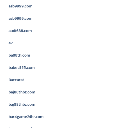
asb9999.com
asb9999.com
audi688.com
av
ba88th.com
babet555.com
Baccarat
baj88thbz.com
baj88thbz.com
bar4game24hr.com