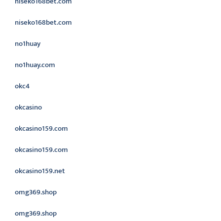
niseko168bet.com
niseko168bet.com
no1huay
no1huay.com
okc4
okcasino
okcasino159.com
okcasino159.com
okcasino159.net
omg369.shop
omg369.shop