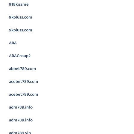
918kissme
9kpluss.com
9kpluss.com
ABA
ABAGroup2
abbet789.com
acebet789.com
acebet789.com
adm789.info
adm789.info
adm789.vip