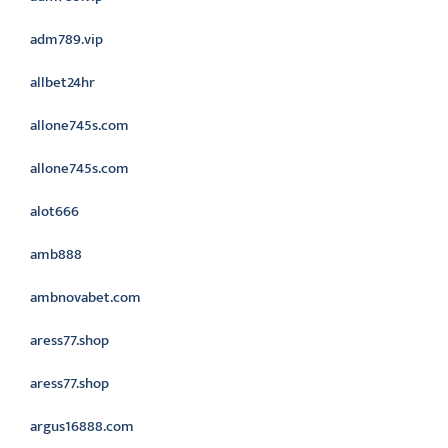
adm789.vip
allbet24hr
allone745s.com
allone745s.com
alot666
amb888
ambnovabet.com
aress77.shop
aress77.shop
argus16888.com