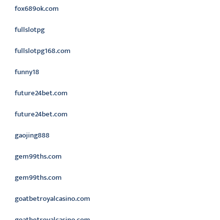
fox689ok.com
fullslotpg
fullslotpg168.com
funny18
future24bet.com
future24bet.com
gaojing888
gem99ths.com
gem99ths.com
goatbetroyalcasino.com
goatbetroyalcasino.com