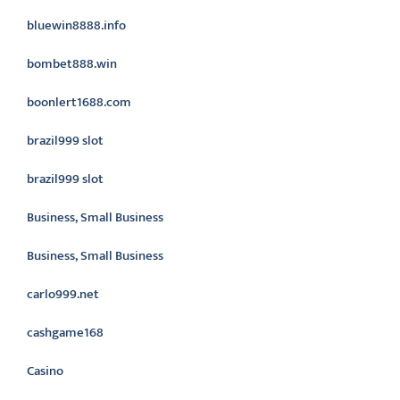
bluewin8888.info
bombet888.win
boonlert1688.com
brazil999 slot
brazil999 slot
Business, Small Business
Business, Small Business
carlo999.net
cashgame168
Casino