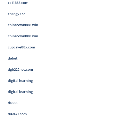
cc11388.com
chang7777
chinatown888.win
chinatown888.win
cupcake88x.com
debet
dgb222hot.com
digital learning
digital learning
dr888
du2477.com