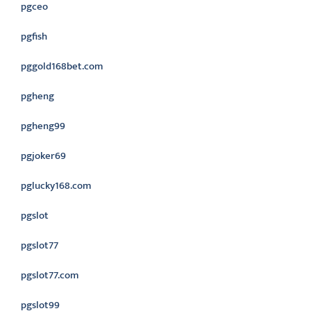
pgceo
pgfish
pggold168bet.com
pgheng
pgheng99
pgjoker69
pglucky168.com
pgslot
pgslot77
pgslot77.com
pgslot99