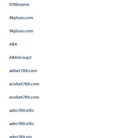
918kissme
9kpluss.com
9kpluss.com
ABA
ABAGroup2
abbet789.com
acebet789.com
acebet789.com
adm789.info
adm789.info
adm789.vip