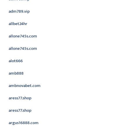
adm789.vip
allbet24hr
allone745s.com
allone745s.com
alot666
amb888
ambnovabet.com
aress77.shop
aress77.shop
argus16888.com