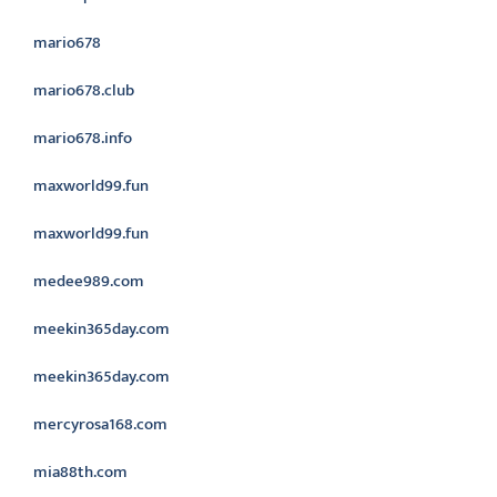
mario678
mario678.club
mario678.info
maxworld99.fun
maxworld99.fun
medee989.com
meekin365day.com
meekin365day.com
mercyrosa168.com
mia88th.com