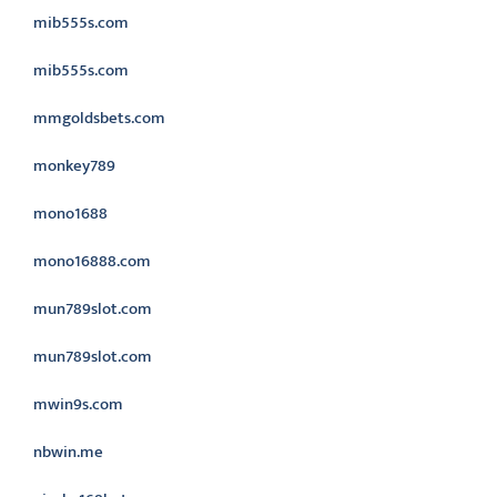
mib555s.com
mib555s.com
mmgoldsbets.com
monkey789
mono1688
mono16888.com
mun789slot.com
mun789slot.com
mwin9s.com
nbwin.me