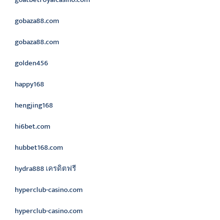
gobaza88.com
gobaza88.com
golden456
happy168
hengjing168
hi6bet.com
hubbet168.com
hydra888 เครดิตฟรี
hyperclub-casino.com
hyperclub-casino.com