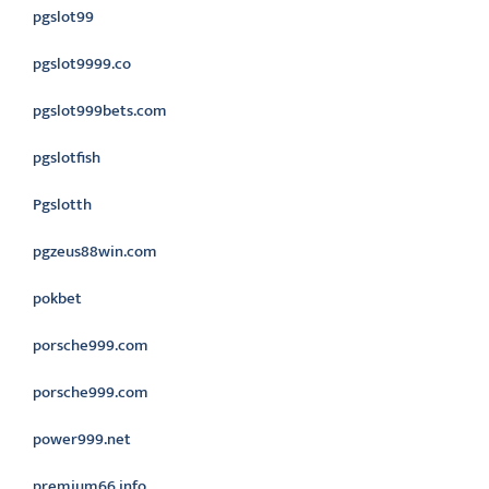
pgslot99
pgslot9999.co
pgslot999bets.com
pgslotfish
Pgslotth
pgzeus88win.com
pokbet
porsche999.com
porsche999.com
power999.net
premium66.info