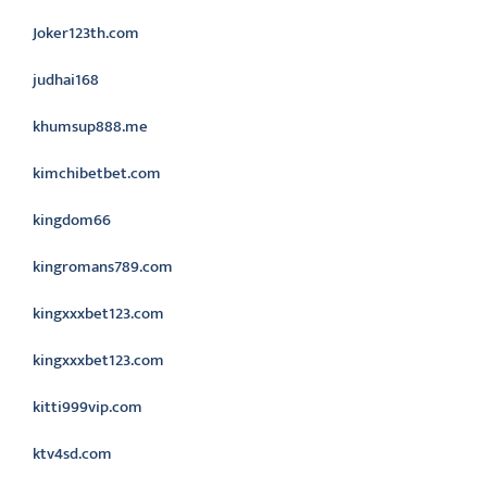
Joker123th.com
judhai168
khumsup888.me
kimchibetbet.com
kingdom66
kingromans789.com
kingxxxbet123.com
kingxxxbet123.com
kitti999vip.com
ktv4sd.com