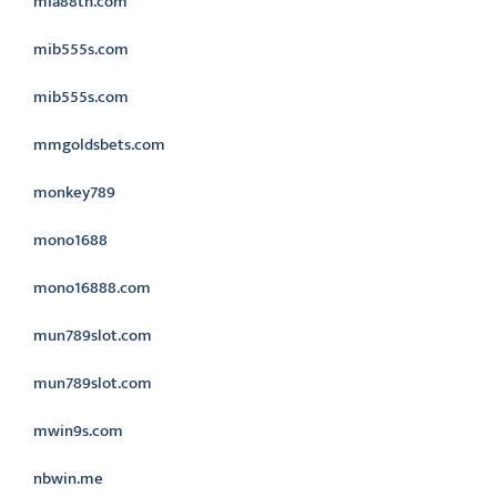
mia88th.com
mib555s.com
mib555s.com
mmgoldsbets.com
monkey789
mono1688
mono16888.com
mun789slot.com
mun789slot.com
mwin9s.com
nbwin.me