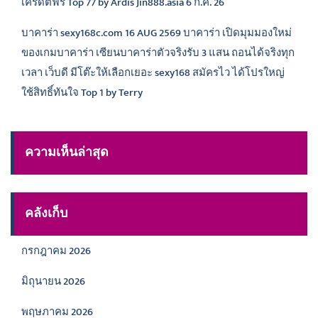
เครดิตฟรี Top 77 by Ardis Jin888.asia 6 ก.ค. 26
บาคาร่า sexy168c.com 16 AUG 2569 บาคาร่า เปิดมุมมองใหม่
ของเกมบาคาร่า เซียนบาคาร่าตัวจริงรับ 3 แสน ถอนได้จริงทุก
เวลา เว็บดี มีโต๊ะให้เลือกเยอะ sexy168 สมัครไว ได้โปรใหญ่
ใช้สิทธิ์ทันใจ Top 1 by Terry
ความเห็นล่าสุด
คลังเก็บ
กรกฎาคม 2026
มิถุนายน 2026
พฤษภาคม 2026