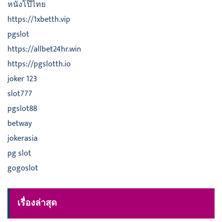
หนังโป๊ไทย
https://1xbetth.vip
pgslot
https://allbet24hr.win
https://pgslotth.io
joker 123
slot777
pgslot88
betway
jokerasia
pg slot
gogoslot
เรื่องล่าสุด