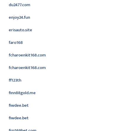
du2477.com
enjoy24.fun
erisauto.site
faro168
fcharoenkit168.com
fcharoenkit168.com
ff123th
finn88gold.me
fiwdee.bet
fiwdee.bet
fizz169bet.com