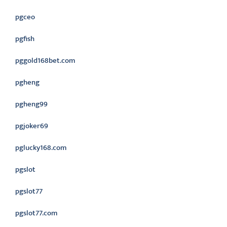
pgceo
pgfish
pggold168bet.com
pgheng
pgheng99
pgjoker69
pglucky168.com
pgslot
pgslot77
pgslot77.com