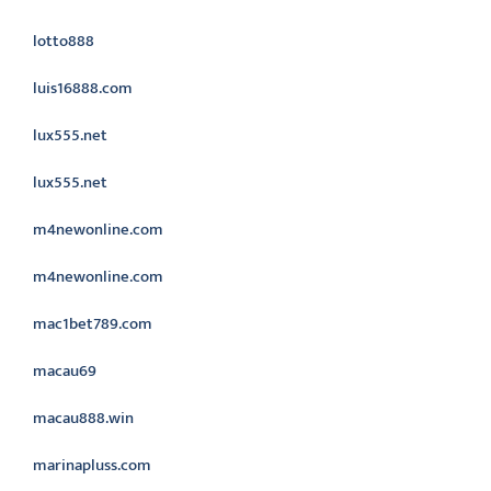
lotto888
luis16888.com
lux555.net
lux555.net
m4newonline.com
m4newonline.com
mac1bet789.com
macau69
macau888.win
marinapluss.com