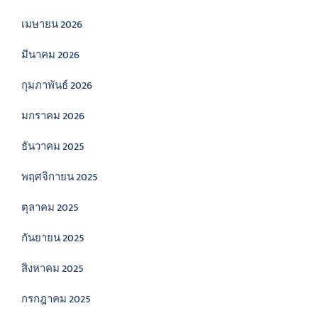
เมษายน 2026
มีนาคม 2026
กุมภาพันธ์ 2026
มกราคม 2026
ธันวาคม 2025
พฤศจิกายน 2025
ตุลาคม 2025
กันยายน 2025
สิงหาคม 2025
กรกฎาคม 2025