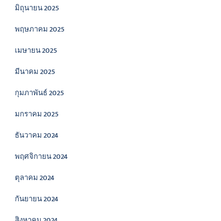
มิถุนายน 2025
พฤษภาคม 2025
เมษายน 2025
มีนาคม 2025
กุมภาพันธ์ 2025
มกราคม 2025
ธันวาคม 2024
พฤศจิกายน 2024
ตุลาคม 2024
กันยายน 2024
สิงหาคม 2024