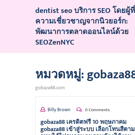
Skip
dentist seo บริการ SEO โดยผู้ที่
to
content
ความเชี่ยวชาญจากนิวยอร์ก:
พัฒนาการตลาดออนไลน์ด้วย
SEOZenNYC
หมวดหมู่:
gobaza8
gobaza88.com
Billy Brown
0 Comments
gobaza88 เครดิตฟรี 10 พฤษภาคม
gobaza88 เข้าสู่ระบบ เลือกโทนสีตาม