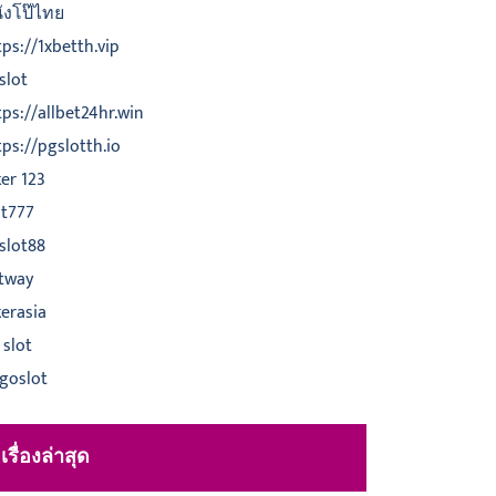
ังโป๊ไทย
tps://1xbetth.vip
slot
tps://allbet24hr.win
tps://pgslotth.io
ker 123
ot777
slot88
tway
kerasia
 slot
goslot
เรื่องล่าสุด