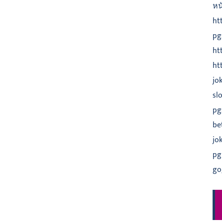
หน
ht
pg
ht
ht
jo
sl
pg
be
jo
pg
go