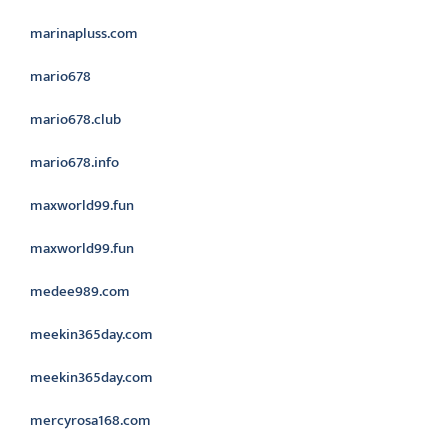
marinapluss.com
mario678
mario678.club
mario678.info
maxworld99.fun
maxworld99.fun
medee989.com
meekin365day.com
meekin365day.com
mercyrosa168.com