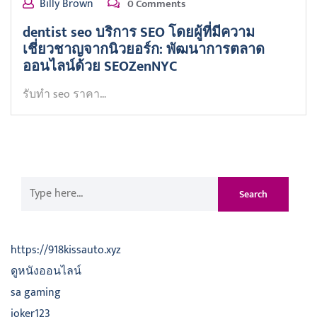
Billy Brown
0 Comments
dentist seo บริการ SEO โดยผู้ที่มีความ
เชี่ยวชาญจากนิวยอร์ก: พัฒนาการตลาด
ออนไลน์ด้วย SEOZenNYC
รับทํา seo ราคา…
https://918kissauto.xyz
ดูหนังออนไลน์
sa gaming
joker123