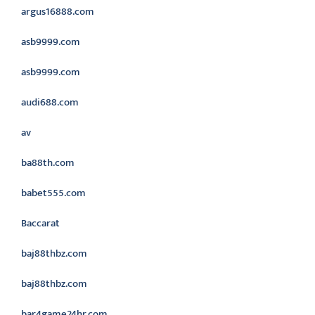
argus16888.com
asb9999.com
asb9999.com
audi688.com
av
ba88th.com
babet555.com
Baccarat
baj88thbz.com
baj88thbz.com
bar4game24hr.com