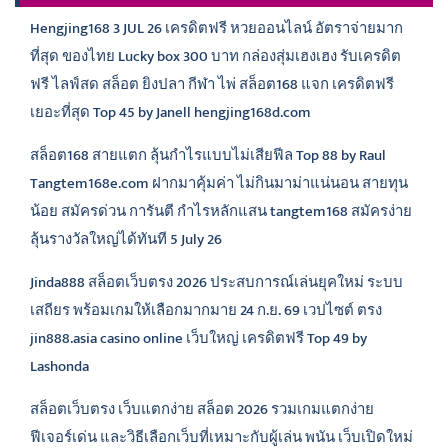
Hengjing168 3 JUL 26 เครดิตฟรี หวยออนไลน์ อัตราจ่ายมาก
ที่สุด ของไทย Lucky box 300 บาท กล่องสุ่มเฮงเฮง รับเครดิต
ฟรี ไลฟ์สด สล็อต ยิงปลา กีฬา ไพ่ สล็อต168 แจก เครดิตฟรี
เยอะที่สุด Top 45 by Janell hengjing168d.com
สล็อต168 สายแตก ลุ้นกำไรแบบไม่เสียฟีล Top 88 by Raul
Tangtem168e.com ฝากมาคุ้มค่า ไม่กินมาม่าแน่นอน สายทุน
น้อย สมัครด่วน การันตี กำไรหลักแสน tangtem168 สมัครง่าย
ลุ้นรางวัลใหญ่ได้ทันที 5 July 26
Jinda888 สล็อตเว็บตรง 2026 ประสบการณ์เล่นยุคใหม่ ระบบ
เสถียร พร้อมเกมให้เลือกมากมาย 24 ก.ย. 69 เวปไซต์ ตรง
jin888.asia casino online เว็บใหญ่ เครดิตฟรี Top 49 by
Lashonda
สล็อตเว็บตรง เว็บแตกง่าย สล็อต 2026 รวมเกมแตกง่าย
ฟีเจอร์เด่น และวิธีเลือกเว็บที่เหมาะกับผู้เล่น พนัน เว็บเปิดใหม่