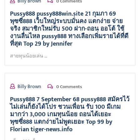
Billy Brown
0 Comments
Pussy888 pussy888win.site 21 กุมภา 69
พุซซี่888 เว็บใหญ่ระบบมั่นคง แตกง่าย จ่าย
จริง สมาชิกใหม่รับ 500 ฝาก-ถอน ออโต้ ใช้
งานลื่นไหล pussy888 ทางเลือกเพิ่มรายได้ที่ดี
ที่สุด Top 29 by Jennifer
สายทุนน้อยเล่น …
Billy Brown
0 Comments
Pussy888 7 September 68 pussy888 สมัครไว้
ไม่เล่นก็ยังได้โปร ชวนเพื่อน รับ 100 มีเกม
มากว่า 3,000 เกมทุนน้อย ถอนได้เยอะ
พุซซี่888 แตกง่ายไม่พูดเยอะ Top 99 by
Florian tiger-news.info