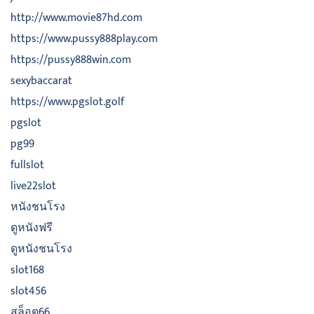
http://www.movie87hd.com
https://www.pussy888play.com
https://pussy888win.com
sexybaccarat
https://www.pgslot.golf
pgslot
pg99
fullslot
live22slot
หนังชนโรง
ดูหนังฟรี
ดูหนังชนโรง
slot168
slot456
สล็อต66