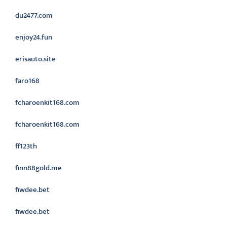
du2477.com
enjoy24.fun
erisauto.site
faro168
fcharoenkit168.com
fcharoenkit168.com
ff123th
finn88gold.me
fiwdee.bet
fiwdee.bet