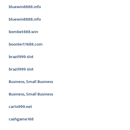
bluewin8888.info
bluewin8888.info
bombet888.win
boonlert1688.com
brazil999 slot
brazil999 slot
Business, Small Business
Business, Small Business
carlo999.net
cashgame168