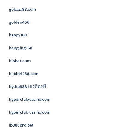
gobaza88.com
golden456
happy168
hengjing168
hi6bet.com
hubbet168.com
hydra888 เครดิตฟรี
hyperclub-casino.com
hyperclub-casino.com
ib888pro.bet