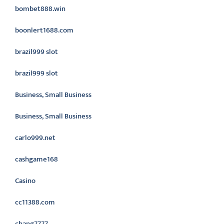
bombet888.win
boonlert1688.com
brazil999 slot
brazil999 slot
Business, Small Business
Business, Small Business
carlo999.net
cashgame168
Casino
cc11388.com
chang7777