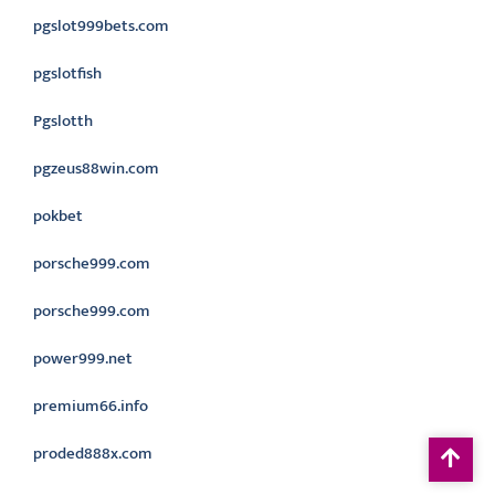
pgslot999bets.com
pgslotfish
Pgslotth
pgzeus88win.com
pokbet
porsche999.com
porsche999.com
power999.net
premium66.info
proded888x.com