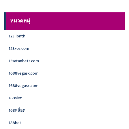
หมวดหมู่
123lionth
123xos.com
13satanbets.com
1688vegasx.com
1688vegasx.com
168slot
168สล็อต
188bet