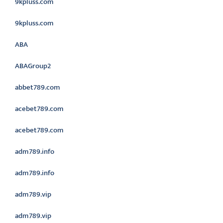
9kpluss.com
9kpluss.com
ABA
ABAGroup2
abbet789.com
acebet789.com
acebet789.com
adm789.info
adm789.info
adm789.vip
adm789.vip