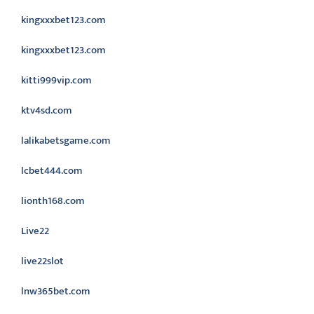
kingxxxbet123.com
kingxxxbet123.com
kitti999vip.com
ktv4sd.com
lalikabetsgame.com
lcbet444.com
lionth168.com
Live22
live22slot
lnw365bet.com