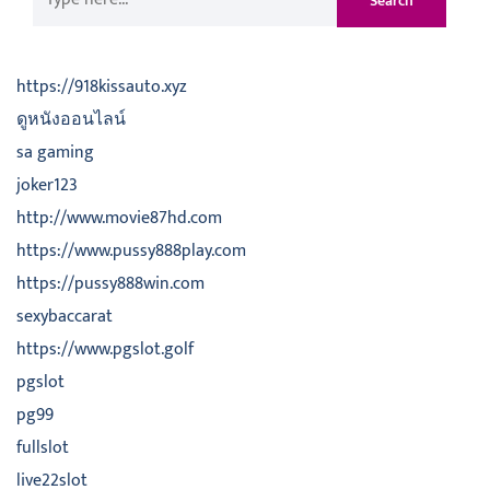
https://918kissauto.xyz
ดูหนังออนไลน์
sa gaming
joker123
http://www.movie87hd.com
https://www.pussy888play.com
https://pussy888win.com
sexybaccarat
https://www.pgslot.golf
pgslot
pg99
fullslot
live22slot