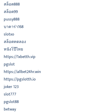
สล็อต888
สล็อต99
pussy888
บาคาร่า168
slotxo
สล็อตทดลอง
หนังโป๊ไทย
https://1xbetth.vip
pgslot
https://allbet24hr.win
https://pgslotth.io
joker 123
slot777
pgslot88
betway