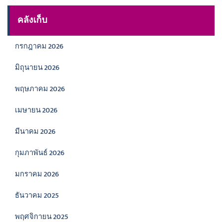
คลังเก็บ
กรกฎาคม 2026
มิถุนายน 2026
พฤษภาคม 2026
เมษายน 2026
มีนาคม 2026
กุมภาพันธ์ 2026
มกราคม 2026
ธันวาคม 2025
พฤศจิกายน 2025