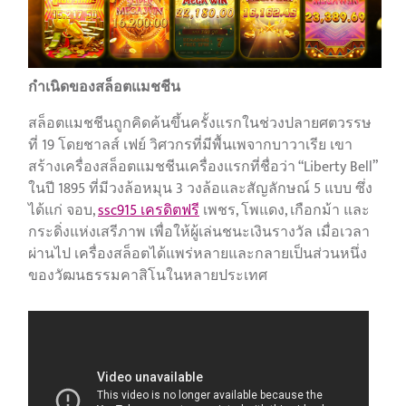
กำเนิดของสล็อตแมชชีน
สล็อตแมชชีนถูกคิดค้นขึ้นครั้งแรกในช่วงปลายศตวรรษ
ที่ 19 โดยชาลส์ เฟย์ วิศวกรที่มีพื้นเพจากบาวาเรีย เขา
สร้างเครื่องสล็อตแมชชีนเครื่องแรกที่ชื่อว่า “Liberty Bell”
ในปี 1895 ที่มีวงล้อหมุน 3 วงล้อและสัญลักษณ์ 5 แบบ ซึ่ง
ได้แก่ จอบ,
ssc915 เครดิตฟรี
เพชร, โพแดง, เกือกม้า และ
กระดิ่งแห่งเสรีภาพ เพื่อให้ผู้เล่นชนะเงินรางวัล เมื่อเวลา
ผ่านไป เครื่องสล็อตได้แพร่หลายและกลายเป็นส่วนหนึ่ง
ของวัฒนธรรมคาสิโนในหลายประเทศ