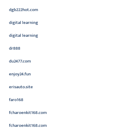
dgb222hot.com
digital learning
digital learning
dr888
du2477.com
enjoy24.fun
erisauto.site
faro168
fcharoenkit168.com
fcharoenkit168.com