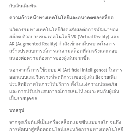
กับเงินเดิมพัน
ความก้าวหน้าทางเทคโนโลยีและอนาคตของสล็อต
นวัตกรรมทางเทคโนโลยียังคงส่งผลต่อการพัฒนาของ
สล็อต ตัวอย่างเช่น เทคโนโลยี VR (Virtual Reality) และ
AR (Augmented Reality) กำลังเข้ามามีบทบาทในการ
สร้างประสบการณ์การเล่นเกมสล็อตที่สมจริงและตอบ
สนองต่อความต้องการของผู้เล่นมากขึ้น
นอกจากนี้ การใช้ระบบ AI (Artificial Intelligence) ในการ
ออกแบบและวิเคราะห์พฤติกรรมของผู้เล่น ยังช่วยเพิ่ม
ประสิทธิภาพในการให้บริการ ทั้งในแง่ความปลอดภัย
และการปรับประสบการณ์การเล่นให้เหมาะสมกับผู้เล่น
เป็นรายบุคคล
บทสรุป
จากจุดเริ่มต้นที่เป็นเครื่องสล็อตแมชชีนแบบกลไก จนถึง
การพัฒนาสู่สล็อตออนไลน์และนวัตกรรมทางเทคโนโลยี