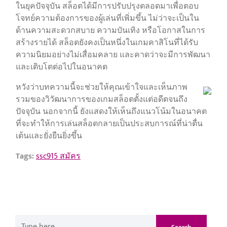
ในยุคปัจจุบัน สล็อตได้มีการปรับปรุงตลอดมาเพื่อตอบ
โจทย์ความต้องการของผู้เล่นที่เพิ่มขึ้น ไม่ว่าจะเป็นใน
ด้านความสะดวกสบาย ความบันเทิง หรือโอกาสในการ
สร้างรายได้ สล็อตยังคงเป็นหนึ่งในเกมคาสิโนที่ได้รับ
ความนิยมอย่างไม่เสื่อมคลาย และคาดว่าจะมีการพัฒนา
และเติบโตต่อไปในอนาคต
หวังว่าบทความนี้จะช่วยให้คุณเข้าใจและเห็นภาพ
รวมของวิวัฒนาการของเกมสล็อตตั้งแต่อดีตจนถึง
ปัจจุบัน นอกจากนี้ ยังแสดงให้เห็นถึงแนวโน้มในอนาคต
ที่จะทำให้การเล่นสล็อตกลายเป็นประสบการณ์ที่น่าตื่น
เต้นและยั่งยืนยิ่งขึ้น
Tags:
ssc915 สมัคร