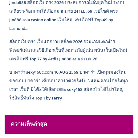
Jinda888 สล็อตเว็บตรง 2026 ประสบการณ์เล่นยุคใหม่ ระบบ
เสถียร พร้อมเกมให้เลือกมากมาย 24 ก.ย. 69 เวปไซต์ ตรง
jin888.asia casino online เว็บใหญ่ เครดิตฟรี Top 49 by
Lashonda
สล็อตเว็บตรง เว็บแตกง่าย สล็อต 2026 รวมเกมแตกง่าย
ฟีเจอร์เด่น และวิธีเลือกเว็บที่เหมาะกับผู้เล่น พนัน เว็บเปิดใหม่
เครดิตฟรี Top 77 by Ardis Jin888.asia 6 ก.ค. 26
บาคาร่า sexy168c.com 16 AUG 2569 บาคาร่า เปิดมุมมองใหม่
ของเกมบาคาร่า เซียนบาคาร่าตัวจริงรับ 3 แสน ถอนได้จริงทุก
เวลา เว็บดี มีโต๊ะให้เลือกเยอะ sexy168 สมัครไว ได้โปรใหญ่
ใช้สิทธิ์ทันใจ Top 1 by Terry
ความเห็นล่าสุด