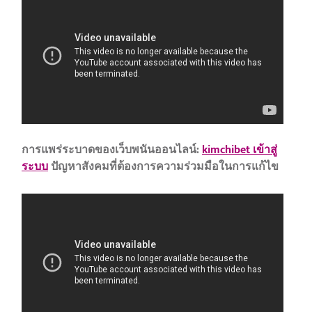
การแพร่ระบาดของเว็บพนันออนไลน์:
kimchibet เข้าสู่
ระบบ
ปัญหาสังคมที่ต้องการความร่วมมือในการแก้ไข