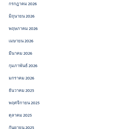
กรกฎาคม 2026
มิถุนายน 2026
พฤษภาคม 2026
เมษายน 2026
มีนาคม 2026
กุมภาพันธ์ 2026
มกราคม 2026
ธันวาคม 2025
พฤศจิกายน 2025
ตุลาคม 2025
กันยายน 2025