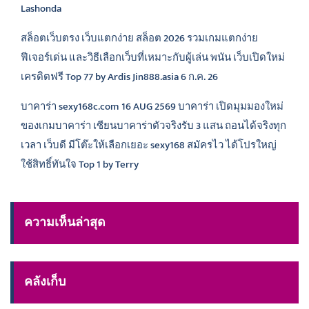
Lashonda
สล็อตเว็บตรง เว็บแตกง่าย สล็อต 2026 รวมเกมแตกง่าย
ฟีเจอร์เด่น และวิธีเลือกเว็บที่เหมาะกับผู้เล่น พนัน เว็บเปิดใหม่
เครดิตฟรี Top 77 by Ardis Jin888.asia 6 ก.ค. 26
บาคาร่า sexy168c.com 16 AUG 2569 บาคาร่า เปิดมุมมองใหม่
ของเกมบาคาร่า เซียนบาคาร่าตัวจริงรับ 3 แสน ถอนได้จริงทุก
เวลา เว็บดี มีโต๊ะให้เลือกเยอะ sexy168 สมัครไว ได้โปรใหญ่
ใช้สิทธิ์ทันใจ Top 1 by Terry
ความเห็นล่าสุด
คลังเก็บ