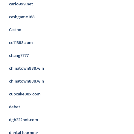
carlo999.net
cashgame168
Casino
cc11388.com
chang7777
chinatown888.win
chinatown888.win
cupcake88x.com
debet
dgb222hot.com
digital learning