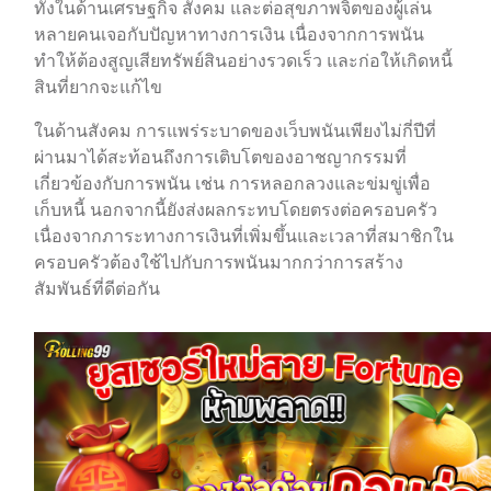
ทั้งในด้านเศรษฐกิจ สังคม และต่อสุขภาพจิตของผู้เล่น
หลายคนเจอกับปัญหาทางการเงิน เนื่องจากการพนัน
ทำให้ต้องสูญเสียทรัพย์สินอย่างรวดเร็ว และก่อให้เกิดหนี้
สินที่ยากจะแก้ไข
ในด้านสังคม การแพร่ระบาดของเว็บพนันเพียงไม่กี่ปีที่
ผ่านมาได้สะท้อนถึงการเติบโตของอาชญากรรมที่
เกี่ยวข้องกับการพนัน เช่น การหลอกลวงและข่มขู่เพื่อ
เก็บหนี้ นอกจากนี้ยังส่งผลกระทบโดยตรงต่อครอบครัว
เนื่องจากภาระทางการเงินที่เพิ่มขึ้นและเวลาที่สมาชิกใน
ครอบครัวต้องใช้ไปกับการพนันมากกว่าการสร้าง
สัมพันธ์ที่ดีต่อกัน