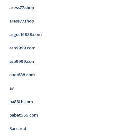
aress77.shop
aress77.shop
argus16888.com
asb9999.com
asb9999.com
audi688.com
av
ba88th.com
babet555.com
Baccarat