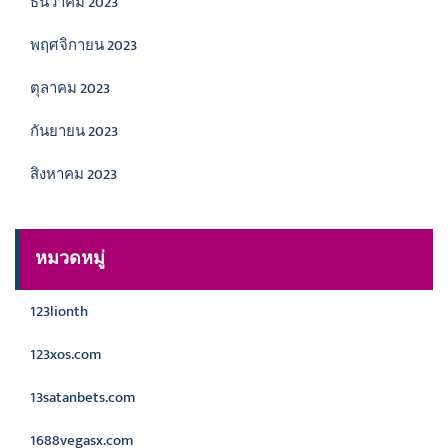
ธันวาคม 2023
พฤศจิกายน 2023
ตุลาคม 2023
กันยายน 2023
สิงหาคม 2023
หมวดหมู่
123lionth
123xos.com
13satanbets.com
1688vegasx.com