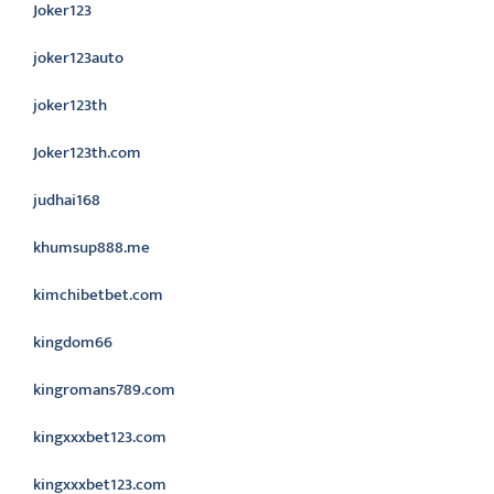
Joker123
joker123auto
joker123th
Joker123th.com
judhai168
khumsup888.me
kimchibetbet.com
kingdom66
kingromans789.com
kingxxxbet123.com
kingxxxbet123.com