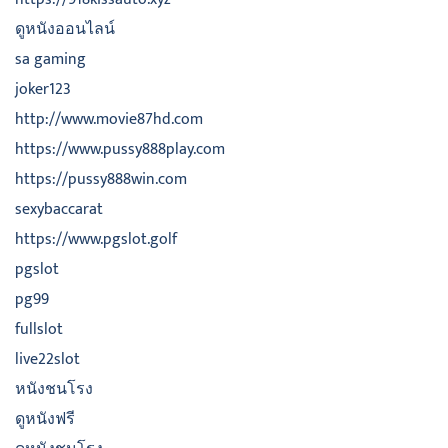
ดูหนังออนไลน์
sa gaming
joker123
http://www.movie87hd.com
https://www.pussy888play.com
https://pussy888win.com
sexybaccarat
https://www.pgslot.golf
pgslot
pg99
fullslot
live22slot
หนังชนโรง
ดูหนังฟรี