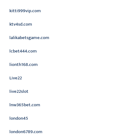
kitti999vip.com
ktv4sd.com
lalikabetsgame.com
lcbet444.com
lionth168.com
Live22
live22slot
lnw365bet.com
london45
london6789.com