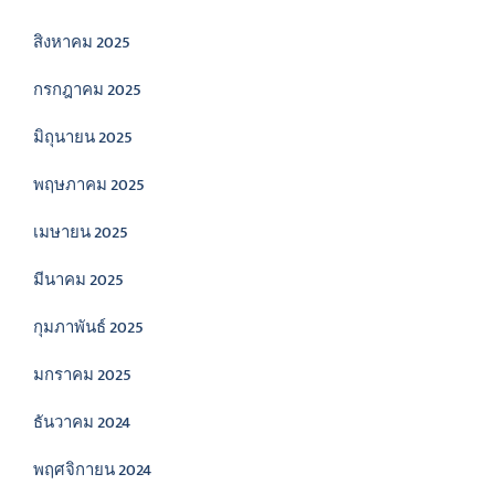
สิงหาคม 2025
กรกฎาคม 2025
มิถุนายน 2025
พฤษภาคม 2025
เมษายน 2025
มีนาคม 2025
กุมภาพันธ์ 2025
มกราคม 2025
ธันวาคม 2024
พฤศจิกายน 2024