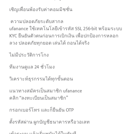
เชิญเพื่อนพ้องรับค่าคอมมิชชั่น​
️ ความปลอดภัยระดับสากล
ufanance ใช้เทคโนโลยีเข้ารหัส SSL 256-bit พร้อมระบบ
KYC ยืนยันตัวตนก่อนการเบิกเงิน เพื่อปกป้องการหลอก
ลวง ปลอดภัยทุกยอด เล่นได้ ถอนได้จริง​
ไม่มีประวัติการโกง
ทีมงานดูแล 24 ชั่วโมง
วิเคราะห์ธุรกรรมได้ทุกขั้นตอน​
แนวทางสมัครเป็นสมาชิก ufanance
คลิก “ลงทะเบียนเป็นสมาชิก”
กรอกเบอร์โทร และก็ยืนยัน OTP
ตั้งรหัสผ่าน ผูกบัญชีธนาคารหรือวอเลท