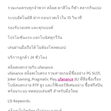
รวมเกมครบทุกจำพวก สล็อต คาสิโน กีฬา สลากกินแบ่ง
ระบบอัตโนมัติ ฝาก-ถอนรวดเร็วใน 10 วินาที
รองรับวอเลท และทุกแบงค์
โปรโมชั่นแรง แจกโบนัสทุกวี่วัน
เล่นผ่านมือถือได้ ไม่ต้องโหลดแอป
บริการลูกค้า 24 ชั่วโมง​
สล็อตแตกง่ายกับ ufanance
ufanance สล็อตเว็บตรง รวมค่ายเกมมีชื่ออย่าง PG SLOT,
Joker Gaming, Pragmatic Play,
ufanance
JILI ที่ลือชื่อเรื่อง
โบนัสแตกง่าย RTP สูง และก็ฟีเจอร์พิเศษอย่าง ซื้อฟรีสปิน
พร้อมระบบ ทดสอบเล่นฟรี สำหรับมือใหม่​
LSI Keywords: