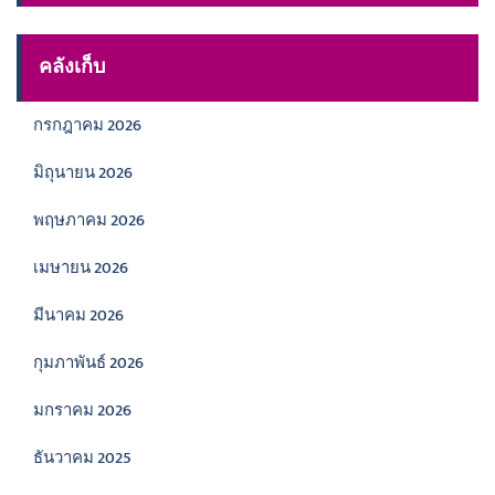
คลังเก็บ
กรกฎาคม 2026
มิถุนายน 2026
พฤษภาคม 2026
เมษายน 2026
มีนาคม 2026
กุมภาพันธ์ 2026
มกราคม 2026
ธันวาคม 2025