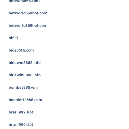
betwin6666.com
betworld369hot.com
betworld369hot.com
bh99
bio285th.com
bluewin8888.info
bluewin8888.info
bombet888.win
boonlert1688.com
brazil999 slot
brazil999 slot