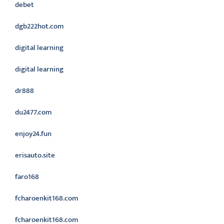
debet
dgb222hot.com
digital learning
digital learning
dr888
du2477.com
enjoy24.fun
erisauto.site
faro168
fcharoenkit168.com
fcharoenkit168.com