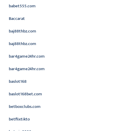
babet555.com
Baccarat
baj88thbz.com
baj88thbz.com
bar4game24hr.com
bar4game24hr.com
baslot168
baslot168bet.com
betboxclubs.com
betflixtikto