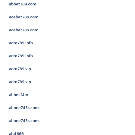
abbet789.com
acebet789.com
acebet789.com
adm789.info
adm789.info
adm789.vip
adm789.vip
allbet24hr
allone745s.com
allone745s.com
alot666