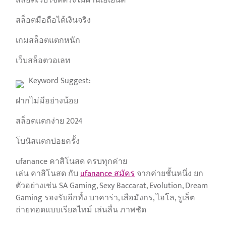
สล็อตเว็บไซต์ตรงไม่ผ่านเอเย่นต์
สล็อตมือถือได้เงินจริง
เกมสล็อตแตกหนัก
เว็บสล็อตวอเลท​
Keyword Suggest:
ฝากไม่มีอย่างน้อย
สล็อตแตกง่าย 2024
โบนัสแตกบ่อยครั้ง​
ufanance คาสิโนสด ครบทุกค่าย
เล่น คาสิโนสด กับ
ufanance สมัคร
จากค่ายชั้นหนึ่ง ยก
ตัวอย่างเช่น SA Gaming, Sexy Baccarat, Evolution, Dream
Gaming รองรับอีกทั้ง บาคาร่า, เสือมังกร, ไฮโล, รูเล็ต
ถ่ายทอดแบบเรียลไทม์ เล่นลื่น ภาพชัด​