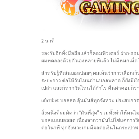
2 นาที
รองรับอีกทั้งมือถือแล้วก็คอมพิวเตอร์ ฝาก-ถอนออ
ผมทดลองด้วยตัวเองหลายทีแล้ว ไม่มีหมกเม็ด ไ
สำหรับผู้ที่เล่นบอลบ่อยๆ ผมเห็นว่าการเลือกเว
ระยะยาว ต่อให้วันไหนอ่านบอลพลาด ก็ยังมีเงิ
เปล่า และก็หากวันไหนได้กำไร คืนค่าคอมก็ราวก
ufa11bet บอลสด ลุ้นมันส์ทุกจังหวะ ประสบกา
สิ่งหนึ่งที่ผมคิดว่า “มันที่สุด” รวมทั้งทำให้
บอลแบบบอลสด เนื่องจากว่ามันไม่ใช่แค่การวิเ
ต่อวินาที ทุกจังหวะเกมมีผลต่อเงินในกระเป๋