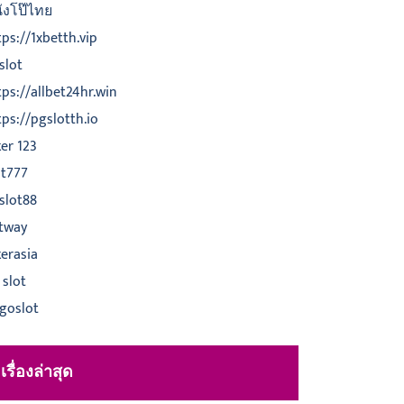
ังโป๊ไทย
tps://1xbetth.vip
slot
tps://allbet24hr.win
tps://pgslotth.io
ker 123
ot777
slot88
tway
kerasia
 slot
goslot
เรื่องล่าสุด