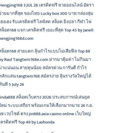
Hengjing168 3 JUL 26 เครดิตฟรี หวยออนไลน์ อัตรา
จ่ายมากที่สุด ของไทย Lucky box 300 บาท กล่องสุ่ม
เฮงเฮง รับเครดิตฟรี ไลฟ์สด สล็อต ยิงปลา กีฬา ไพ่
สล็อต168 แจก เครดิตฟรี เยอะที่สุด Top 45 by Janell
hengjing168d.com
สล็อต168 สายแตก ลุ้นกำไรแบบไม่เสียฟีล Top 88
by Raul Tangtem168e.com ฝากมาคุ้มค่า ไม่กินมา
ม่าแน่นอน สายทุนน้อย สมัครด่วน การันตี กำไร
หลักแสน tangtem168 สมัครง่าย ลุ้นรางวัลใหญ่ได้
ทันที 5 July 26
Jinda888 สล็อตเว็บตรง 2026 ประสบการณ์เล่นยุค
ใหม่ ระบบเสถียร พร้อมเกมให้เลือกมากมาย 24 ก.ย.
69 เวปไซต์ ตรง jin888.asia casino online เว็บใหญ่
เครดิตฟรี Top 49 by Lashonda