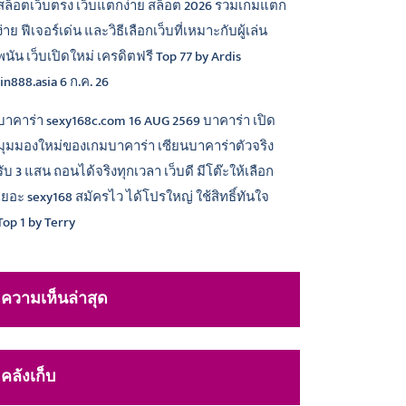
สล็อตเว็บตรง เว็บแตกง่าย สล็อต 2026 รวมเกมแตก
ง่าย ฟีเจอร์เด่น และวิธีเลือกเว็บที่เหมาะกับผู้เล่น
พนัน เว็บเปิดใหม่ เครดิตฟรี Top 77 by Ardis
Jin888.asia 6 ก.ค. 26
บาคาร่า sexy168c.com 16 AUG 2569 บาคาร่า เปิด
มุมมองใหม่ของเกมบาคาร่า เซียนบาคาร่าตัวจริง
รับ 3 แสน ถอนได้จริงทุกเวลา เว็บดี มีโต๊ะให้เลือก
เยอะ sexy168 สมัครไว ได้โปรใหญ่ ใช้สิทธิ์ทันใจ
Top 1 by Terry
ความเห็นล่าสุด
คลังเก็บ