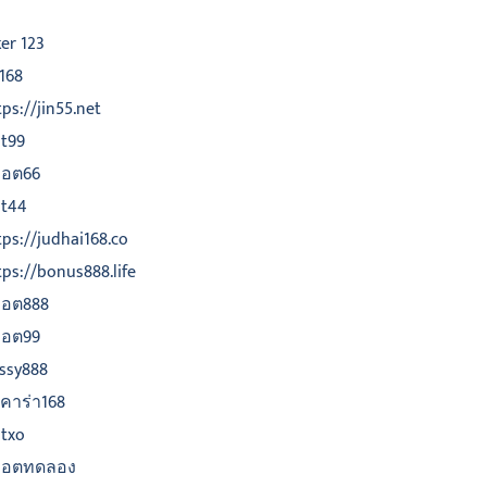
ker 123
168
tps://jin55.net
ot99
็อต66
ot44
tps://judhai168.co
tps://bonus888.life
็อต888
็อต99
ssy888
คาร่า168
otxo
็อตทดลอง