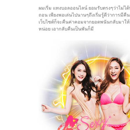
ผมเริ่ม แทงบอลออนไลน์ ยอมรับตรงๆว่าไม่ได้พ
ถอน เพียงพอเล่นไปนานๆถึงเริ่มรู้ดีว่าการมีค
เว็บไซต์ก็จะคืนค่าคอมจากยอดพนันกลับมาให้ทุ
หน่อย เอากลับคืนเป็นพันก็มี