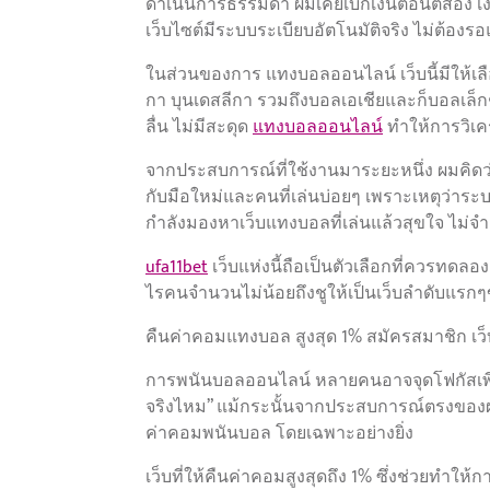
ดำเนินการธรรมดา ผมเคยเบิกเงินตอนตีสอง เงินเ
เว็บไซต์มีระบบระเบียบอัตโนมัติจริง ไม่ต้องร
ในส่วนของการ แทงบอลออนไลน์ เว็บนี้มีให้เลือ
กา บุนเดสลีกา รวมถึงบอลเอเชียและก็บอลเล็กๆ
ลื่น ไม่มีสะดุด
แทงบอลออนไลน์
ทำให้การวิเคร
จากประสบการณ์ที่ใช้งานมาระยะหนึ่ง ผมคิดว่าเว
กับมือใหม่และคนที่เล่นบ่อยๆ เพราะเหตุว่าระบ
กำลังมองหาเว็บแทงบอลที่เล่นแล้วสุขใจ ไม่จำเป
ufa11bet
เว็บแห่งนี้ถือเป็นตัวเลือกที่ควรทดลอง
ไรคนจำนวนไม่น้อยถึงชูให้เป็นเว็บลำดับแรกๆ
คืนค่าคอมแทงบอล สูงสุด 1% สมัครสมาชิก เว็บ
การพนันบอลออนไลน์ หลายคนอาจจุดโฟกัสเพียงแ
จริงไหม” แม้กระนั้นจากประสบการณ์ตรงของผม สิ
ค่าคอมพนันบอล โดยเฉพาะอย่างยิ่ง
เว็บที่ให้คืนค่าคอมสูงสุดถึง 1% ซึ่งช่วยทำให้