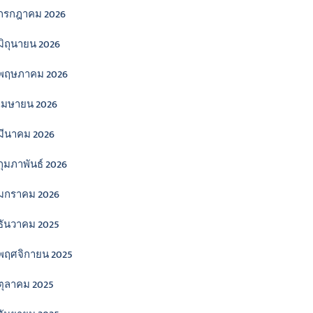
กรกฎาคม 2026
มิถุนายน 2026
พฤษภาคม 2026
เมษายน 2026
มีนาคม 2026
กุมภาพันธ์ 2026
มกราคม 2026
ธันวาคม 2025
พฤศจิกายน 2025
ตุลาคม 2025