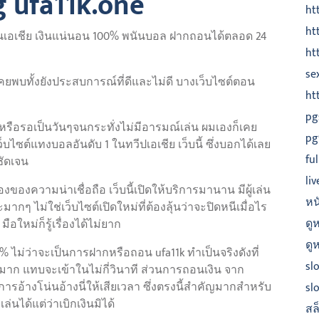
 ufa11k.one
ht
ht
นเอเชีย เงินแน่นอน 100% พนันบอล ฝากถอนได้ตลอด 24
ht
se
พบทั้งยังประสบการณ์ที่ดีและไม่ดี บางเว็บไซต์ตอน
ht
pg
 หรือรอเป็นวันๆจนกระทั่งไม่มีอารมณ์เล่น ผมเองก็เคย
pg
็บไซต์แทงบอลอันดับ 1 ในทวีปเอเชีย เว็บนี้ ซึ่งบอกได้เลย
ful
ชัดเจน
li
งของความน่าเชื่อถือ เว็บนี้เปิดให้บริการมานาน มีผู้เล่น
หน
ๆ ไม่ใช่เว็บไซต์เปิดใหม่ที่ต้องลุ้นว่าจะปิดหนีเมื่อไร
ดู
อใหม่ก็รู้เรื่องได้ไม่ยาก
ดู
100% ไม่ว่าจะเป็นการฝากหรือถอน ufa11k ทำเป็นจริงดังที่
sl
วมาก แทบจะเข้าในไม่กี่วินาที ส่วนการถอนเงิน จาก
ารอ้างโน่นอ้างนี่ให้เสียเวลา ซึ่งตรงนี้สำคัญมากสำหรับ
sl
นได้แต่ว่าเบิกเงินมิได้
สล