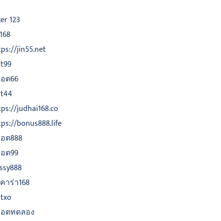
ker 123
168
tps://jin55.net
ot99
็อต66
ot44
tps://judhai168.co
tps://bonus888.life
็อต888
็อต99
ssy888
คาร่า168
otxo
็อตทดลอง