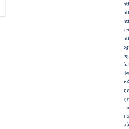
ht
ht
ht
se
ht
pg
pg
ful
li
หน
ดู
ดู
sl
sl
สล