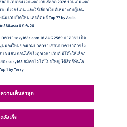
สล็อตเว็บตรง เว็บแตกง่าย สล็อต 2026 รวมเกมแตก
ง่าย ฟีเจอร์เด่น และวิธีเลือกเว็บที่เหมาะกับผู้เล่น
พนัน เว็บเปิดใหม่ เครดิตฟรี Top 77 by Ardis
Jin888.asia 6 ก.ค. 26
บาคาร่า sexy168c.com 16 AUG 2569 บาคาร่า เปิด
มุมมองใหม่ของเกมบาคาร่า เซียนบาคาร่าตัวจริง
รับ 3 แสน ถอนได้จริงทุกเวลา เว็บดี มีโต๊ะให้เลือก
เยอะ sexy168 สมัครไว ได้โปรใหญ่ ใช้สิทธิ์ทันใจ
Top 1 by Terry
ความเห็นล่าสุด
คลังเก็บ