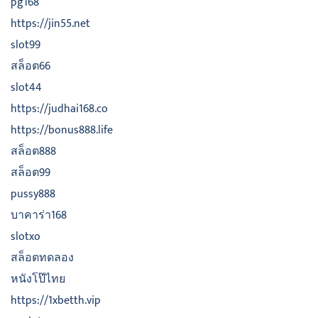
pg168
https://jin55.net
slot99
สล็อต66
slot44
https://judhai168.co
https://bonus888.life
สล็อต888
สล็อต99
pussy888
บาคาร่า168
slotxo
สล็อตทดลอง
หนังโป๊ไทย
https://1xbetth.vip