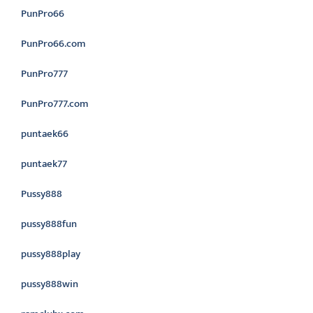
PunPro66
PunPro66.com
PunPro777
PunPro777.com
puntaek66
puntaek77
Pussy888
pussy888fun
pussy888play
pussy888win