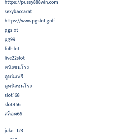
https://pussy888win.com
sexybaccarat
https://www.pgslot.golf
pgslot
pg99
fullslot
live22slot
หนังชนโรง
ดูหนังฟรี
ดูหนังชนโรง
slot168
slot456
สล็อต66
joker 123