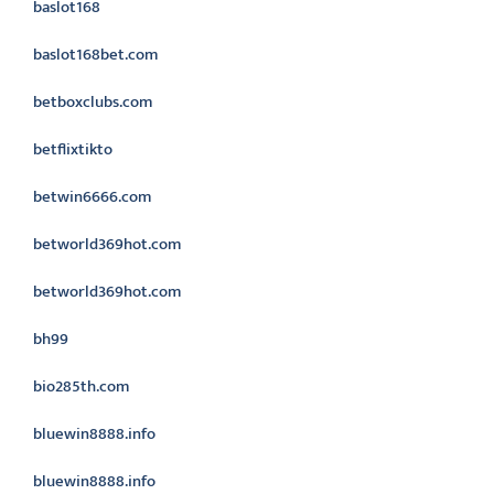
baslot168
baslot168bet.com
betboxclubs.com
betflixtikto
betwin6666.com
betworld369hot.com
betworld369hot.com
bh99
bio285th.com
bluewin8888.info
bluewin8888.info