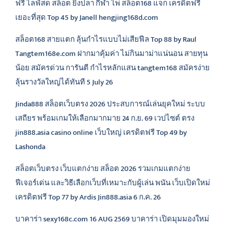
ฟรี ไลฟ์สด สล็อต ยิงปลา กีฬา ไพ่ สล็อต168 แจก เครดิตฟรี
เยอะที่สุด Top 45 by Janell hengjing168d.com
สล็อต168 สายแตก ลุ้นกำไรแบบไม่เสียฟีล Top 88 by Raul
Tangtem168e.com ฝากมาคุ้มค่า ไม่กินมาม่าแน่นอน สายทุน
น้อย สมัครด่วน การันตี กำไรหลักแสน tangtem168 สมัครง่าย
ลุ้นรางวัลใหญ่ได้ทันที 5 July 26
Jinda888 สล็อตเว็บตรง 2026 ประสบการณ์เล่นยุคใหม่ ระบบ
เสถียร พร้อมเกมให้เลือกมากมาย 24 ก.ย. 69 เวปไซต์ ตรง
jin888.asia casino online เว็บใหญ่ เครดิตฟรี Top 49 by
Lashonda
สล็อตเว็บตรง เว็บแตกง่าย สล็อต 2026 รวมเกมแตกง่าย
ฟีเจอร์เด่น และวิธีเลือกเว็บที่เหมาะกับผู้เล่น พนัน เว็บเปิดใหม่
เครดิตฟรี Top 77 by Ardis Jin888.asia 6 ก.ค. 26
บาคาร่า sexy168c.com 16 AUG 2569 บาคาร่า เปิดมุมมองใหม่