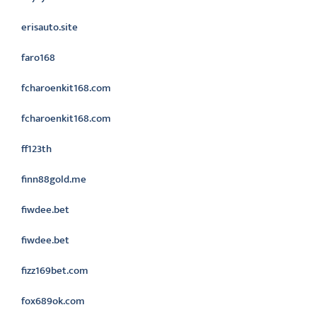
erisauto.site
faro168
fcharoenkit168.com
fcharoenkit168.com
ff123th
finn88gold.me
fiwdee.bet
fiwdee.bet
fizz169bet.com
fox689ok.com