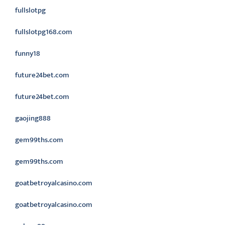
fullslotpg
fullslotpg168.com
funny18
future24bet.com
future24bet.com
gaojing888
gem99ths.com
gem99ths.com
goatbetroyalcasino.com
goatbetroyalcasino.com