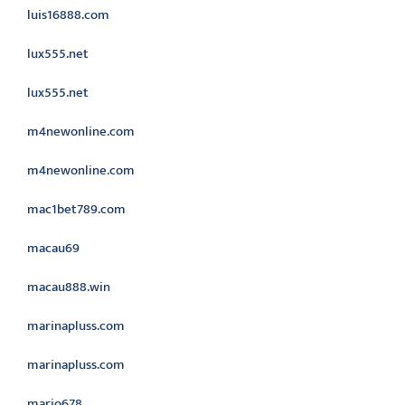
luis16888.com
lux555.net
lux555.net
m4newonline.com
m4newonline.com
mac1bet789.com
macau69
macau888.win
marinapluss.com
marinapluss.com
mario678