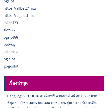
pgslot
https://allbet24hr.win
https://pgslotth.io
joker 123
slot777
pgslot88
betway
jokerasia
pg slot
gogoslot
เรื่องล่าสุด
Hengjing168 3 JUL 26 เครดิตฟรี หวยออนไลน์ อัตราจ่ายมาก
ที่สุด ของไทย Lucky box 300 บาท กล่องสุ่มเฮงเฮง รับเครดิต