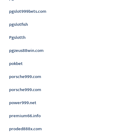
pgslot999bets.com
pgslotfish
Pgslotth
pgzeus88win.com
pokbet
porsche999.com
porsche999.com
power999.net
premium66.info
proded888x.com