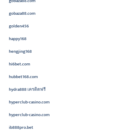
gobaza88.com
gobaza88.com
golden456
happy168
hengjing168
hi6bet.com
hubbet168.com
hydra888 เครดิตฟรี
hyperclub-casino.com
hyperclub-casino.com
ib888pro.bet