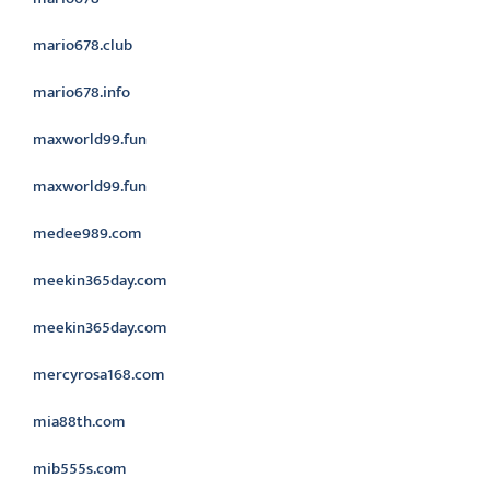
mario678.club
mario678.info
maxworld99.fun
maxworld99.fun
medee989.com
meekin365day.com
meekin365day.com
mercyrosa168.com
mia88th.com
mib555s.com