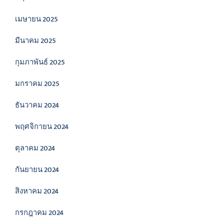
เมษายน 2025
มีนาคม 2025
กุมภาพันธ์ 2025
มกราคม 2025
ธันวาคม 2024
พฤศจิกายน 2024
ตุลาคม 2024
กันยายน 2024
สิงหาคม 2024
กรกฎาคม 2024