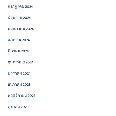
กรกฎาคม 2024
มิถุนายน 2024
พฤษภาคม 2024
เมษายน 2024
มีนาคม 2024
กุมภาพันธ์ 2024
มกราคม 2024
ธันวาคม 2023
พฤศจิกายน 2023
ตุลาคม 2023