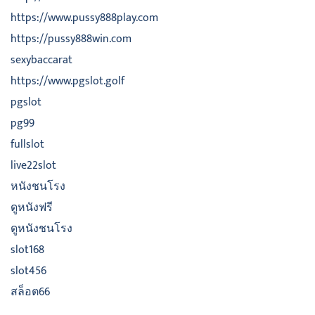
https://www.pussy888play.com
https://pussy888win.com
sexybaccarat
https://www.pgslot.golf
pgslot
pg99
fullslot
live22slot
หนังชนโรง
ดูหนังฟรี
ดูหนังชนโรง
slot168
slot456
สล็อต66