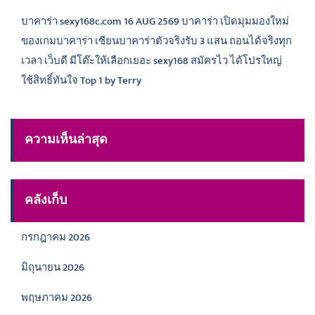
บาคาร่า sexy168c.com 16 AUG 2569 บาคาร่า เปิดมุมมองใหม่
ของเกมบาคาร่า เซียนบาคาร่าตัวจริงรับ 3 แสน ถอนได้จริงทุก
เวลา เว็บดี มีโต๊ะให้เลือกเยอะ sexy168 สมัครไว ได้โปรใหญ่
ใช้สิทธิ์ทันใจ Top 1 by Terry
ความเห็นล่าสุด
คลังเก็บ
กรกฎาคม 2026
มิถุนายน 2026
พฤษภาคม 2026