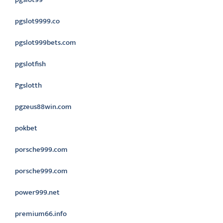
pgslot9999.co
pgslot999bets.com
pgslotfish
Pgslotth
pgzeus88win.com
pokbet
porsche999.com
porsche999.com
power999.net
premium66.info