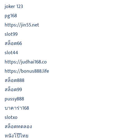
joker 123
pg168
https://jin55.net
slot99
สล็อต66
slot44
https://judhai168.co
https://bonus888.life
สล็อต888
สล็อต99
pussy888
บาคาร่า168
slotxo
สล็อตทดลอง
หนังโป๊ไทย