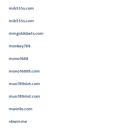
mib555s.com
mib555s.com
mmgoldsbets.com
monkey789
mono1688
mono16888.com
mun789slot.com
mun789slot.com
mwin9s.com
nbwin.me