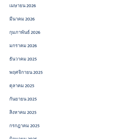
เมษายน 2026
มีนาคม 2026
กุมภาพันธ์ 2026
มกราคม 2026
ธันวาคม 2025
พฤศจิกายน 2025
ตุลาคม 2025
กันยายน 2025
สิงหาคม 2025
กรกฎาคม 2025