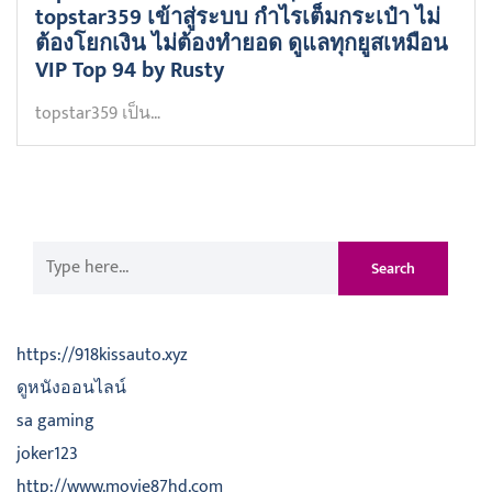
topstar359 เข้าสู่ระบบ กำไรเต็มกระเป๋า ไม่
ต้องโยกเงิน ไม่ต้องทำยอด ดูแลทุกยูสเหมือน
VIP Top 94 by Rusty
topstar359 เป็น…
https://918kissauto.xyz
ดูหนังออนไลน์
sa gaming
joker123
http://www.movie87hd.com