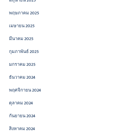
มิถุนายน 2025
พฤษภาคม 2025
เมษายน 2025
มีนาคม 2025
กุมภาพันธ์ 2025
มกราคม 2025
ธันวาคม 2024
พฤศจิกายน 2024
ตุลาคม 2024
กันยายน 2024
สิงหาคม 2024