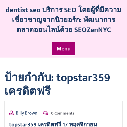
Skip
dentist seo บริการ SEO โดยผู้ที่มีความ
to
content
เชี่ยวชาญจากนิวยอร์ก: พัฒนาการ
ตลาดออนไลน์ด้วย SEOZenNYC
Menu
ป้ายกำกับ:
topstar359
เครดิตฟรี
Billy Brown
0 Comments
topstar359 เครดิตฟรี 17 พฤศจิกายน