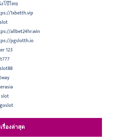
ังโป๊ไทย
tps://1xbetth.vip
slot
tps://allbet24hr.win
tps://pgslotth.io
ker 123
ot777
slot88
tway
kerasia
 slot
goslot
เรื่องล่าสุด