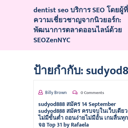
Skip
dentist seo บริการ SEO โดยผู้ที่
to
content
ความเชี่ยวชาญจากนิวยอร์ก:
พัฒนาการตลาดออนไลน์ด้วย
SEOZenNYC
ป้ายกำกับ:
sudyod8
Billy Brown
0 Comments
sudyod888 สมัคร 14 September
sudyod888 สมัคร ครบจบในเว็บเดียว
ไม่มีขั้นต่ำ ถอนง่ายไม่มีอั้น เกมลื่นทุก
จอ Top 31 by Rafaela