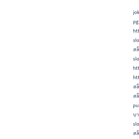
jo
pg
ht
sl
สล
sl
ht
ht
สล
สล
pu
บา
sl
สล