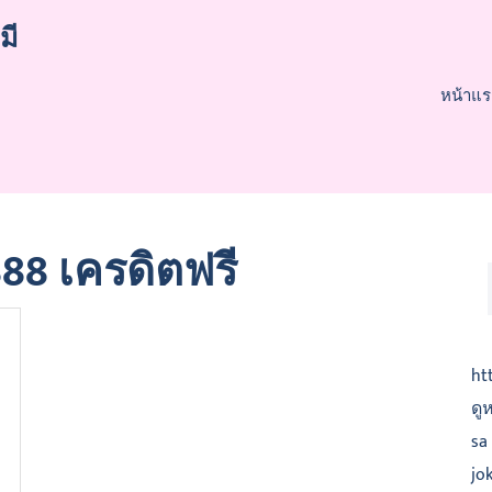
มี
หน้าแ
88 เครดิตฟรี
ht
ดู
sa
jo