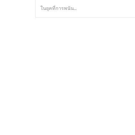
ในยุคที่การพนัน…