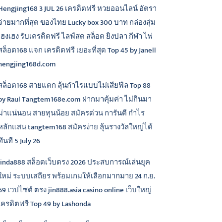
Hengjing168 3 JUL 26 เครดิตฟรี หวยออนไลน์ อัตรา
จ่ายมากที่สุด ของไทย Lucky box 300 บาท กล่องสุ่ม
เฮงเฮง รับเครดิตฟรี ไลฟ์สด สล็อต ยิงปลา กีฬา ไพ่
สล็อต168 แจก เครดิตฟรี เยอะที่สุด Top 45 by Janell
hengjing168d.com
สล็อต168 สายแตก ลุ้นกำไรแบบไม่เสียฟีล Top 88
by Raul Tangtem168e.com ฝากมาคุ้มค่า ไม่กินมา
ม่าแน่นอน สายทุนน้อย สมัครด่วน การันตี กำไร
หลักแสน tangtem168 สมัครง่าย ลุ้นรางวัลใหญ่ได้
ทันที 5 July 26
Jinda888 สล็อตเว็บตรง 2026 ประสบการณ์เล่นยุค
ใหม่ ระบบเสถียร พร้อมเกมให้เลือกมากมาย 24 ก.ย.
69 เวปไซต์ ตรง jin888.asia casino online เว็บใหญ่
เครดิตฟรี Top 49 by Lashonda