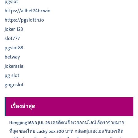
pgslot
https://allbet24hr.win
https://pgslotth.io
joker 123
slot777
pgslot88
betway
jokerasia
pg slot
gogoslot
เรื่องล่าสุด
Hengjing168 3 JUL 26 เครดิตฟรี หวยออนไลน์ อัตราจ่ายมาก
ที่สุด ของไทย Lucky box 300 บาท กล่องสุ่มเฮงเฮง รับเครดิต