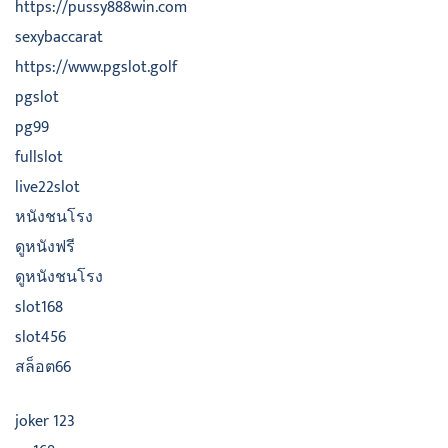
https://pussy888win.com
sexybaccarat
https://www.pgslot.golf
pgslot
pg99
fullslot
live22slot
หนังชนโรง
ดูหนังฟรี
ดูหนังชนโรง
slot168
slot456
สล็อต66
joker 123