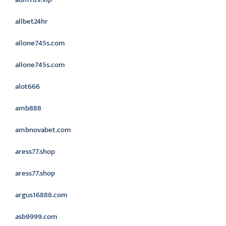
allbet24hr
allone745s.com
allone745s.com
alot666
amb888
ambnovabet.com
aress77.shop
aress77.shop
argus16888.com
asb9999.com