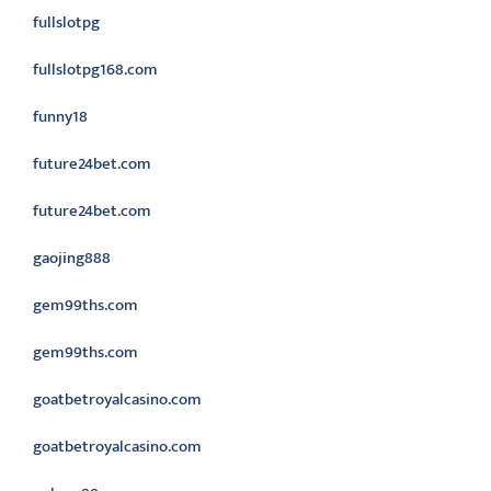
fullslotpg
fullslotpg168.com
funny18
future24bet.com
future24bet.com
gaojing888
gem99ths.com
gem99ths.com
goatbetroyalcasino.com
goatbetroyalcasino.com