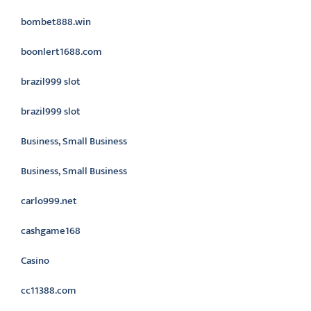
bombet888.win
boonlert1688.com
brazil999 slot
brazil999 slot
Business, Small Business
Business, Small Business
carlo999.net
cashgame168
Casino
cc11388.com