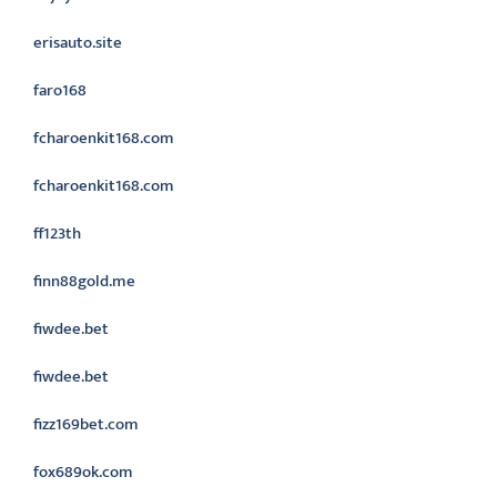
erisauto.site
faro168
fcharoenkit168.com
fcharoenkit168.com
ff123th
finn88gold.me
fiwdee.bet
fiwdee.bet
fizz169bet.com
fox689ok.com