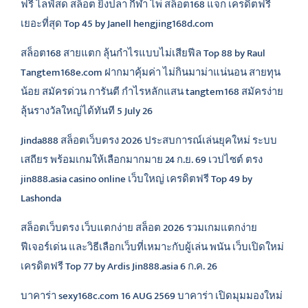
ฟรี ไลฟ์สด สล็อต ยิงปลา กีฬา ไพ่ สล็อต168 แจก เครดิตฟรี
เยอะที่สุด Top 45 by Janell hengjing168d.com
สล็อต168 สายแตก ลุ้นกำไรแบบไม่เสียฟีล Top 88 by Raul
Tangtem168e.com ฝากมาคุ้มค่า ไม่กินมาม่าแน่นอน สายทุน
น้อย สมัครด่วน การันตี กำไรหลักแสน tangtem168 สมัครง่าย
ลุ้นรางวัลใหญ่ได้ทันที 5 July 26
Jinda888 สล็อตเว็บตรง 2026 ประสบการณ์เล่นยุคใหม่ ระบบ
เสถียร พร้อมเกมให้เลือกมากมาย 24 ก.ย. 69 เวปไซต์ ตรง
jin888.asia casino online เว็บใหญ่ เครดิตฟรี Top 49 by
Lashonda
สล็อตเว็บตรง เว็บแตกง่าย สล็อต 2026 รวมเกมแตกง่าย
ฟีเจอร์เด่น และวิธีเลือกเว็บที่เหมาะกับผู้เล่น พนัน เว็บเปิดใหม่
เครดิตฟรี Top 77 by Ardis Jin888.asia 6 ก.ค. 26
บาคาร่า sexy168c.com 16 AUG 2569 บาคาร่า เปิดมุมมองใหม่