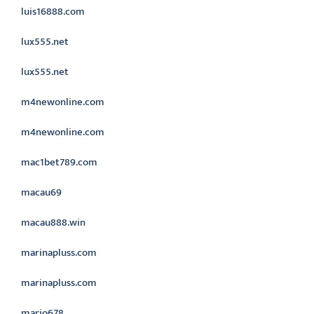
luis16888.com
lux555.net
lux555.net
m4newonline.com
m4newonline.com
mac1bet789.com
macau69
macau888.win
marinapluss.com
marinapluss.com
mario678