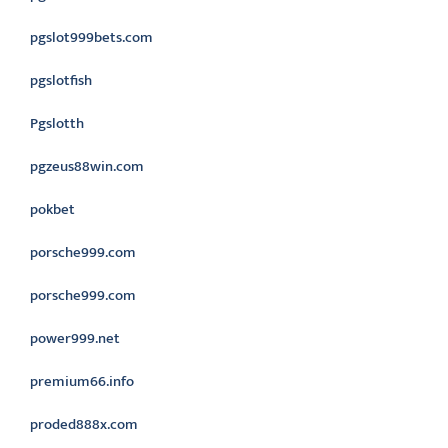
pgslot999bets.com
pgslotfish
Pgslotth
pgzeus88win.com
pokbet
porsche999.com
porsche999.com
power999.net
premium66.info
proded888x.com