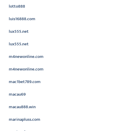
lotto888
luis16888.com
lux555.net
lux555.net
m4newonline.com
m4newonline.com
mac1bet789.com
macau69
macau888.win
marinapluss.com