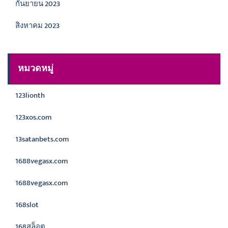
กันยายน 2023
สิงหาคม 2023
หมวดหมู่
123lionth
123xos.com
13satanbets.com
1688vegasx.com
1688vegasx.com
168slot
168สล็อต