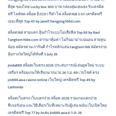
ที่สุด ของไทย Lucky box 300 บาท กล่องสุ่มเฮงเฮง รับเครดิต
ฟรี ไลฟ์สด สล็อต ยิงปลา กีฬา ไพ่ สล็อต168 แจก เครดิตฟรี
เยอะที่สุด Top 45 by Janell hengjing168d.com
สล็อต168 สายแตก ลุ้นกำไรแบบไม่เสียฟีล Top 88 by Raul
Tangtem168e.com ฝากมาคุ้มค่า ไม่กินมาม่าแน่นอน สายทุน
น้อย สมัครด่วน การันตี กำไรหลักแสน tangtem168 สมัครง่าย
ลุ้นรางวัลใหญ่ได้ทันที 5 July 26
Jinda888 สล็อตเว็บตรง 2026 ประสบการณ์เล่นยุคใหม่ ระบบ
เสถียร พร้อมเกมให้เลือกมากมาย 24 ก.ย. 69 เวปไซต์ ตรง
jin888.asia casino online เว็บใหญ่ เครดิตฟรี Top 49 by
Lashonda
สล็อตเว็บตรง เว็บแตกง่าย สล็อต 2026 รวมเกมแตกง่าย
ฟีเจอร์เด่น และวิธีเลือกเว็บที่เหมาะกับผู้เล่น พนัน เว็บเปิดใหม่
เครดิตฟรี Top 77 by Ardis Jin888.asia 6 ก.ค. 26