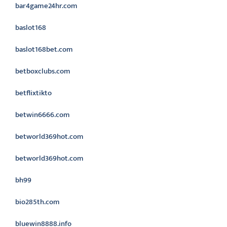
bar4game24hr.com
baslot168
baslot168bet.com
betboxclubs.com
betflixtikto
betwin6666.com
betworld369hot.com
betworld369hot.com
bh99
bio285th.com
bluewin8888.info