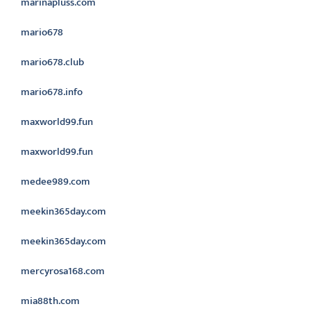
marinapluss.com
mario678
mario678.club
mario678.info
maxworld99.fun
maxworld99.fun
medee989.com
meekin365day.com
meekin365day.com
mercyrosa168.com
mia88th.com