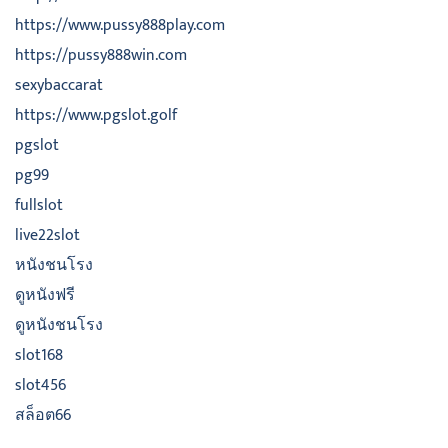
https://www.pussy888play.com
https://pussy888win.com
sexybaccarat
https://www.pgslot.golf
pgslot
pg99
fullslot
live22slot
หนังชนโรง
ดูหนังฟรี
ดูหนังชนโรง
slot168
slot456
สล็อต66