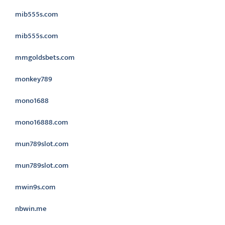
mib555s.com
mib555s.com
mmgoldsbets.com
monkey789
mono1688
mono16888.com
mun789slot.com
mun789slot.com
mwin9s.com
nbwin.me