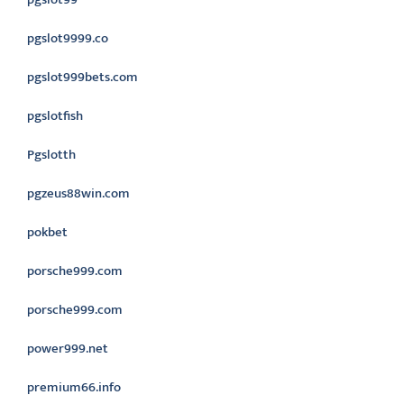
pgslot9999.co
pgslot999bets.com
pgslotfish
Pgslotth
pgzeus88win.com
pokbet
porsche999.com
porsche999.com
power999.net
premium66.info