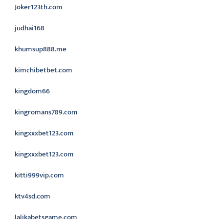
Joker123th.com
judhai168
khumsup888.me
kimchibetbet.com
kingdom66
kingromans789.com
kingxxxbet123.com
kingxxxbet123.com
kitti999vip.com
ktv4sd.com
lalikabetsgame.com