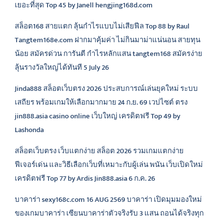
เยอะที่สุด Top 45 by Janell hengjing168d.com
สล็อต168 สายแตก ลุ้นกำไรแบบไม่เสียฟีล Top 88 by Raul
Tangtem168e.com ฝากมาคุ้มค่า ไม่กินมาม่าแน่นอน สายทุน
น้อย สมัครด่วน การันตี กำไรหลักแสน tangtem168 สมัครง่าย
ลุ้นรางวัลใหญ่ได้ทันที 5 July 26
Jinda888 สล็อตเว็บตรง 2026 ประสบการณ์เล่นยุคใหม่ ระบบ
เสถียร พร้อมเกมให้เลือกมากมาย 24 ก.ย. 69 เวปไซต์ ตรง
jin888.asia casino online เว็บใหญ่ เครดิตฟรี Top 49 by
Lashonda
สล็อตเว็บตรง เว็บแตกง่าย สล็อต 2026 รวมเกมแตกง่าย
ฟีเจอร์เด่น และวิธีเลือกเว็บที่เหมาะกับผู้เล่น พนัน เว็บเปิดใหม่
เครดิตฟรี Top 77 by Ardis Jin888.asia 6 ก.ค. 26
บาคาร่า sexy168c.com 16 AUG 2569 บาคาร่า เปิดมุมมองใหม่
ของเกมบาคาร่า เซียนบาคาร่าตัวจริงรับ 3 แสน ถอนได้จริงทุก