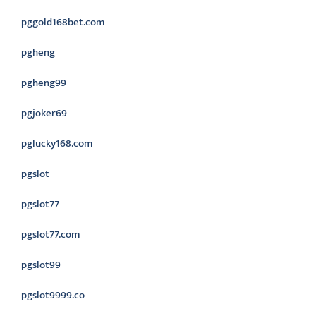
pggold168bet.com
pgheng
pgheng99
pgjoker69
pglucky168.com
pgslot
pgslot77
pgslot77.com
pgslot99
pgslot9999.co