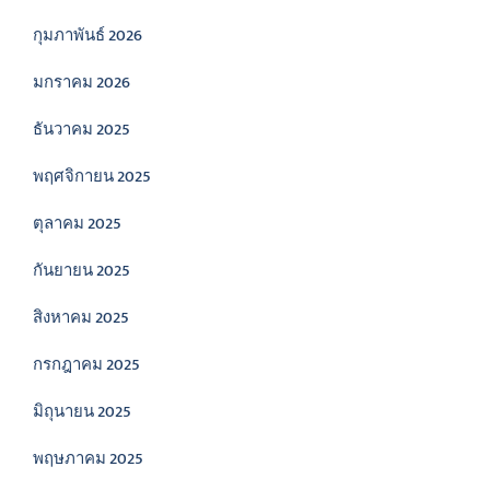
กุมภาพันธ์ 2026
มกราคม 2026
ธันวาคม 2025
พฤศจิกายน 2025
ตุลาคม 2025
กันยายน 2025
สิงหาคม 2025
กรกฎาคม 2025
มิถุนายน 2025
พฤษภาคม 2025