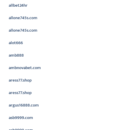
allbet24hr
allone745s.com
allone745s.com
alot666
amb888
ambnovabet.com
aress77.shop
aress77.shop
argus16888.com
asb9999.com