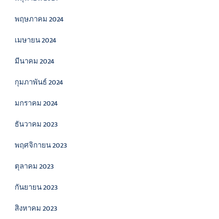
พฤษภาคม 2024
เมษายน 2024
มีนาคม 2024
กุมภาพันธ์ 2024
มกราคม 2024
ธันวาคม 2023
พฤศจิกายน 2023
ตุลาคม 2023
กันยายน 2023
สิงหาคม 2023