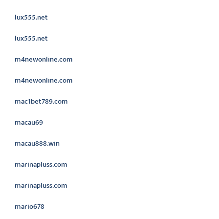
lux555.net
lux555.net
m4newonline.com
m4newonline.com
mac1bet789.com
macau69
macau888.win
marinapluss.com
marinapluss.com
mario678