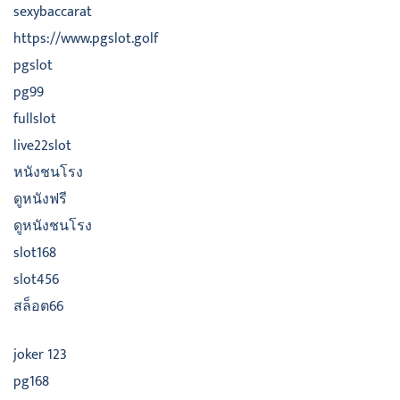
sexybaccarat
https://www.pgslot.golf
pgslot
pg99
fullslot
live22slot
หนังชนโรง
ดูหนังฟรี
ดูหนังชนโรง
slot168
slot456
สล็อต66
joker 123
pg168