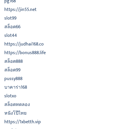
pg168
https://jin55.net
slot99
สล็อต66
slot44
https://judhai168.co
https://bonus888.life
สล็อต888
สล็อต99
pussy888
บาคาร่า168
slotxo
สล็อตทดลอง
หนังโป๊ไทย
https://1xbetth.vip