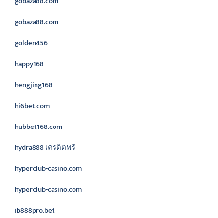
gobaza88.com
gobaza88.com
golden456
happy168
hengjing168
hi6bet.com
hubbet168.com
hydra888 เครดิตฟรี
hyperclub-casino.com
hyperclub-casino.com
ib888pro.bet