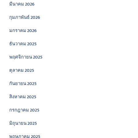
มีนาคม 2026
กุมภาพันธ์ 2026
มกราคม 2026
ธันวาคม 2025
พฤศจิกายน 2025
ตุลาคม 2025
กันยายน 2025
สิงหาคม 2025
กรกฎาคม 2025
มิถุนายน 2025
พฤษภาคม 2025