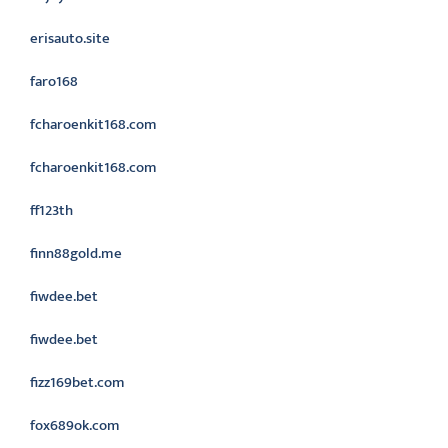
erisauto.site
faro168
fcharoenkit168.com
fcharoenkit168.com
ff123th
finn88gold.me
fiwdee.bet
fiwdee.bet
fizz169bet.com
fox689ok.com