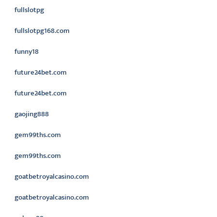
fullslotpg
fullslotpg168.com
funny18
future24bet.com
future24bet.com
gaojing888
gem99ths.com
gem99ths.com
goatbetroyalcasino.com
goatbetroyalcasino.com