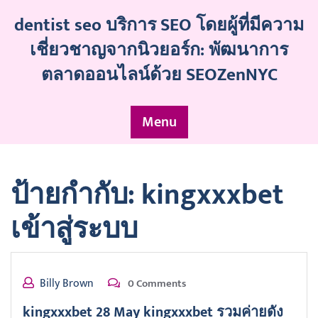
Skip
dentist seo บริการ SEO โดยผู้ที่มีความ
to
content
เชี่ยวชาญจากนิวยอร์ก: พัฒนาการ
ตลาดออนไลน์ด้วย SEOZenNYC
Menu
ป้ายกำกับ:
kingxxxbet
เข้าสู่ระบบ
Billy Brown
0 Comments
kingxxxbet 28 May kingxxxbet รวมค่ายดัง