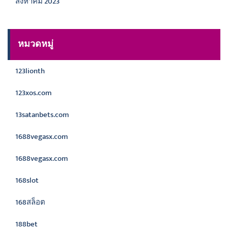
สิงหาคม 2023
หมวดหมู่
123lionth
123xos.com
13satanbets.com
1688vegasx.com
1688vegasx.com
168slot
168สล็อต
188bet