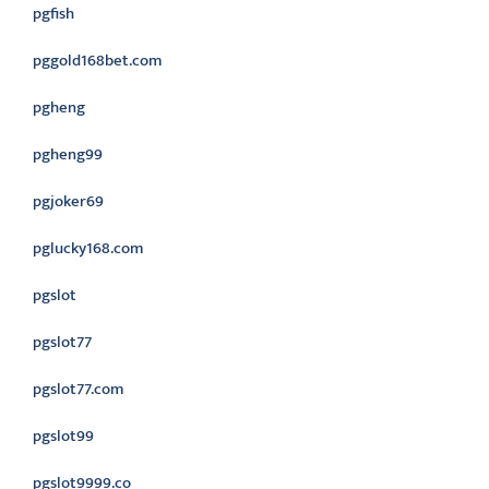
pgfish
pggold168bet.com
pgheng
pgheng99
pgjoker69
pglucky168.com
pgslot
pgslot77
pgslot77.com
pgslot99
pgslot9999.co