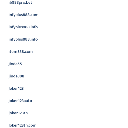
ib888pro.bet
infyplus888.com
infyplus888.info
infyplus888.info
item388.com
Jinda55
jinda888
Joker123
joker123auto
joker123th
Joker123th.com