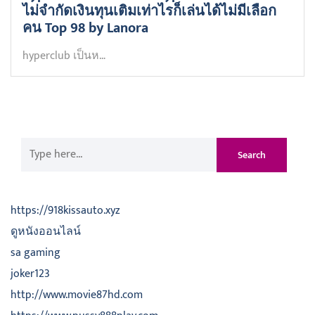
ไม่จำกัดเงินทุนเติมเท่าไรก็เล่นได้ไม่มีเลือก
คน Top 98 by Lanora
hyperclub เป็นห…
https://918kissauto.xyz
ดูหนังออนไลน์
sa gaming
joker123
http://www.movie87hd.com