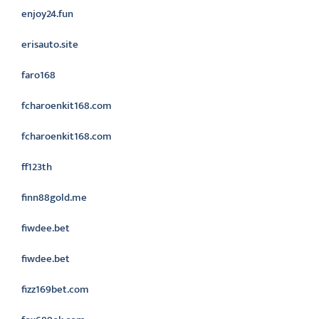
enjoy24.fun
erisauto.site
faro168
fcharoenkit168.com
fcharoenkit168.com
ff123th
finn88gold.me
fiwdee.bet
fiwdee.bet
fizz169bet.com