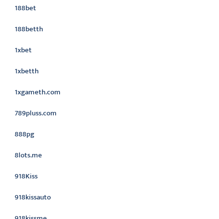
188bet
188betth
1xbet
1xbetth
1xgameth.com
789pluss.com
888pg
8lots.me
918Kiss
918kissauto
918kissme