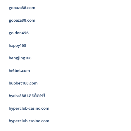
gobaza88.com
gobaza88.com
golden456
happy168
hengjing168
hi6bet.com
hubbet168.com
hydra888 เครดิตฟรี
hyperclub-casino.com
hyperclub-casino.com