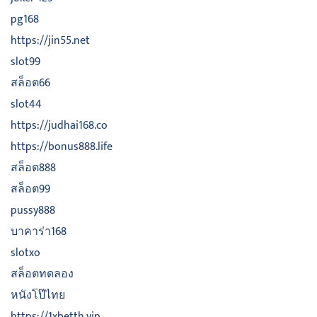
pg168
https://jin55.net
slot99
สล็อต66
slot44
https://judhai168.co
https://bonus888.life
สล็อต888
สล็อต99
pussy888
บาคาร่า168
slotxo
สล็อตทดลอง
หนังโป๊ไทย
https://1xbetth.vip