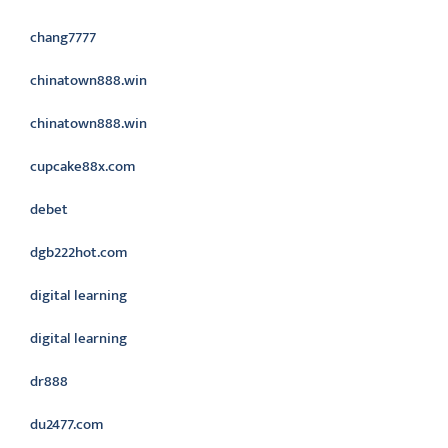
chang7777
chinatown888.win
chinatown888.win
cupcake88x.com
debet
dgb222hot.com
digital learning
digital learning
dr888
du2477.com