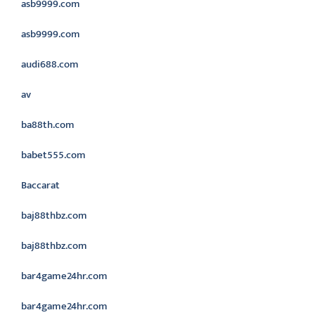
asb9999.com
asb9999.com
audi688.com
av
ba88th.com
babet555.com
Baccarat
baj88thbz.com
baj88thbz.com
bar4game24hr.com
bar4game24hr.com