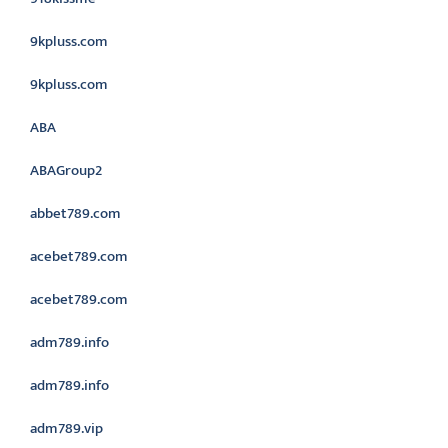
9kpluss.com
9kpluss.com
ABA
ABAGroup2
abbet789.com
acebet789.com
acebet789.com
adm789.info
adm789.info
adm789.vip