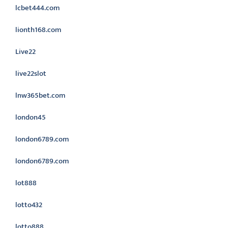
lcbet444.com
lionth168.com
Live22
live22slot
lnw365bet.com
london45
london6789.com
london6789.com
lot888
lotto432
lotto888