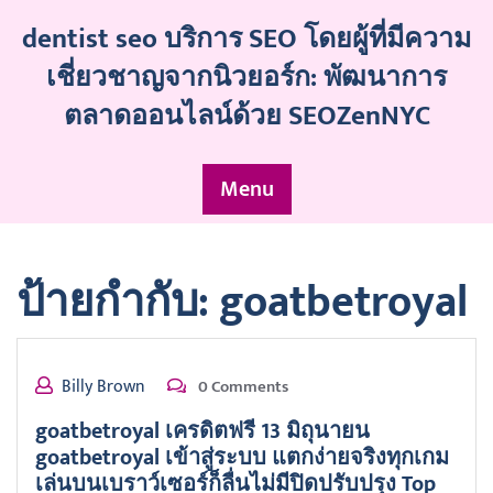
Skip
dentist seo บริการ SEO โดยผู้ที่มีความ
to
content
เชี่ยวชาญจากนิวยอร์ก: พัฒนาการ
ตลาดออนไลน์ด้วย SEOZenNYC
Menu
ป้ายกำกับ:
goatbetroyal
Billy Brown
0 Comments
goatbetroyal เครดิตฟรี 13 มิถุนายน
goatbetroyal เข้าสู่ระบบ แตกง่ายจริงทุกเกม
เล่นบนเบราว์เซอร์ก็ลื่นไม่มีปิดปรับปรุง Top