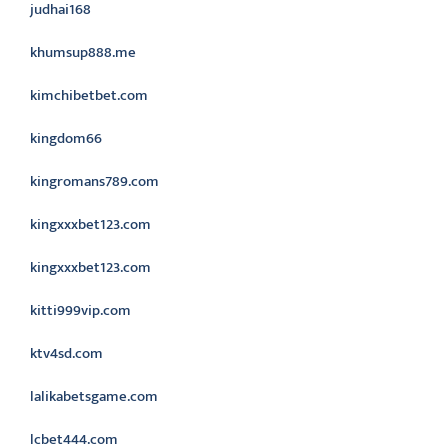
judhai168
khumsup888.me
kimchibetbet.com
kingdom66
kingromans789.com
kingxxxbet123.com
kingxxxbet123.com
kitti999vip.com
ktv4sd.com
lalikabetsgame.com
lcbet444.com