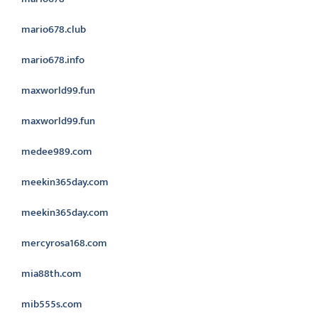
mario678.club
mario678.info
maxworld99.fun
maxworld99.fun
medee989.com
meekin365day.com
meekin365day.com
mercyrosa168.com
mia88th.com
mib555s.com