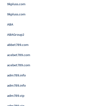
9kpluss.com
9kpluss.com
ABA
ABAGroup2
abbet789.com
acebet789.com
acebet789.com
adm789.info
adm789.info
adm789.vip
adm789.vip