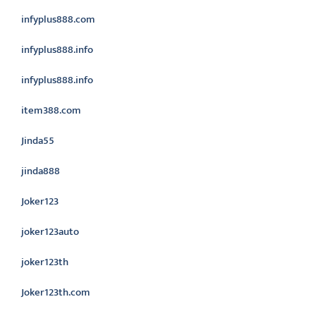
infyplus888.com
infyplus888.info
infyplus888.info
item388.com
Jinda55
jinda888
Joker123
joker123auto
joker123th
Joker123th.com