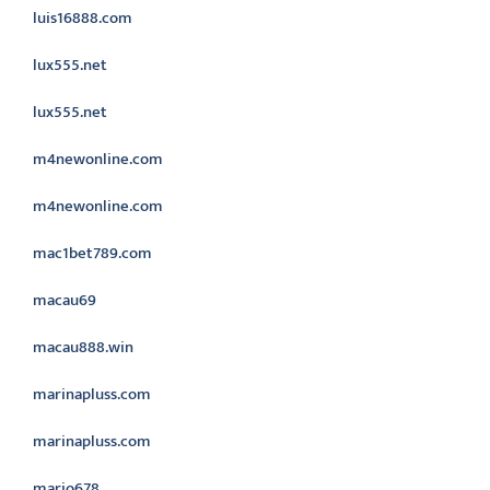
luis16888.com
lux555.net
lux555.net
m4newonline.com
m4newonline.com
mac1bet789.com
macau69
macau888.win
marinapluss.com
marinapluss.com
mario678