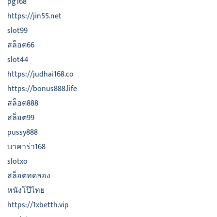
pg168
https://jin55.net
slot99
สล็อต66
slot44
https://judhai168.co
https://bonus888.life
สล็อต888
สล็อต99
pussy888
บาคาร่า168
slotxo
สล็อตทดลอง
หนังโป๊ไทย
https://1xbetth.vip