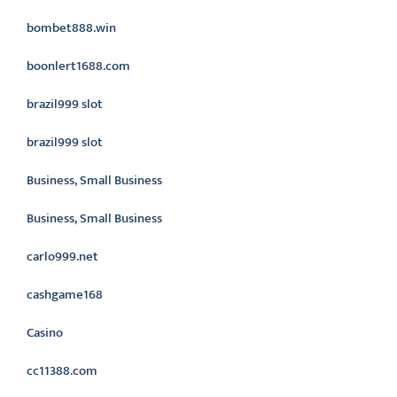
bombet888.win
boonlert1688.com
brazil999 slot
brazil999 slot
Business, Small Business
Business, Small Business
carlo999.net
cashgame168
Casino
cc11388.com