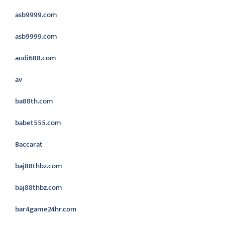
asb9999.com
asb9999.com
audi688.com
av
ba88th.com
babet555.com
Baccarat
baj88thbz.com
baj88thbz.com
bar4game24hr.com