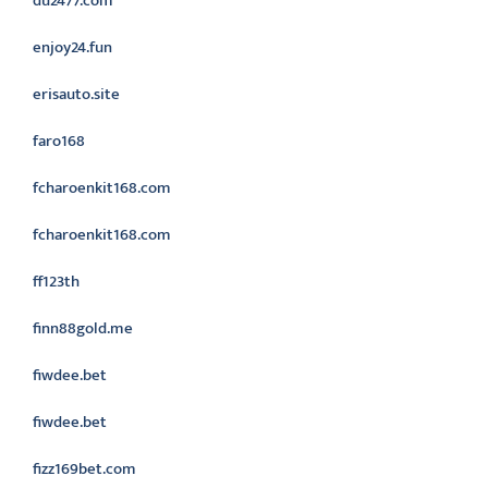
du2477.com
enjoy24.fun
erisauto.site
faro168
fcharoenkit168.com
fcharoenkit168.com
ff123th
finn88gold.me
fiwdee.bet
fiwdee.bet
fizz169bet.com