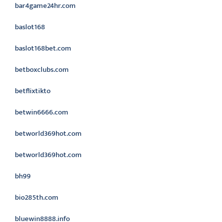
bar4game24hr.com
baslot168
baslot168bet.com
betboxclubs.com
betflixtikto
betwin6666.com
betworld369hot.com
betworld369hot.com
bh99
bio285th.com
bluewin8888.info