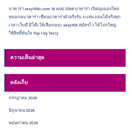
บาคาร่า sexy168c.com 16 AUG 2569 บาคาร่า เปิดมุมมองใหม่
ของเกมบาคาร่า เซียนบาคาร่าตัวจริงรับ 3 แสน ถอนได้จริงทุก
เวลา เว็บดี มีโต๊ะให้เลือกเยอะ sexy168 สมัครไว ได้โปรใหญ่
ใช้สิทธิ์ทันใจ Top 1 by Terry
ความเห็นล่าสุด
คลังเก็บ
กรกฎาคม 2026
มิถุนายน 2026
พฤษภาคม 2026