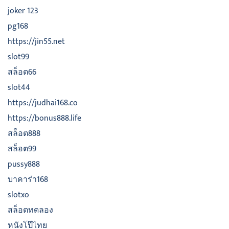
joker 123
pg168
https://jin55.net
slot99
สล็อต66
slot44
https://judhai168.co
https://bonus888.life
สล็อต888
สล็อต99
pussy888
บาคาร่า168
slotxo
สล็อตทดลอง
หนังโป๊ไทย