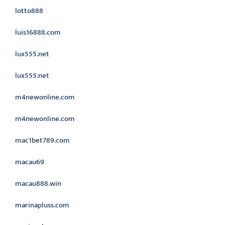
lotto888
luis16888.com
lux555.net
lux555.net
m4newonline.com
m4newonline.com
mac1bet789.com
macau69
macau888.win
marinapluss.com