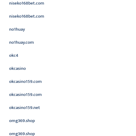
niseko168bet.com
niseko168bet.com
no1huay
no1huay.com
okc4
okcasino
okcasino159.com
okcasino159.com
okcasino159.net
omg369.shop
omg369.shop