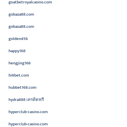
goatbetroyalcasino.com
gobaza88.com
gobaza88.com
golden456
happy168
hengjing168
hi6bet.com
hubbet168.com
hydra888 เครดิตฟรี
hyperclub-casino.com
hyperclub-casino.com