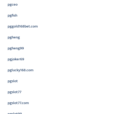
pgceo
pgfish
pggold168bet.com
pgheng
pgheng99
pgjoker69
pglucky168.com
pgslot
pgslot77
pgslot77.com
pgslot99