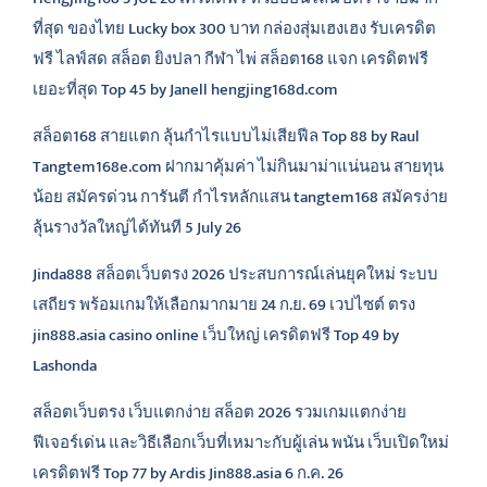
ที่สุด ของไทย Lucky box 300 บาท กล่องสุ่มเฮงเฮง รับเครดิต
ฟรี ไลฟ์สด สล็อต ยิงปลา กีฬา ไพ่ สล็อต168 แจก เครดิตฟรี
เยอะที่สุด Top 45 by Janell hengjing168d.com
สล็อต168 สายแตก ลุ้นกำไรแบบไม่เสียฟีล Top 88 by Raul
Tangtem168e.com ฝากมาคุ้มค่า ไม่กินมาม่าแน่นอน สายทุน
น้อย สมัครด่วน การันตี กำไรหลักแสน tangtem168 สมัครง่าย
ลุ้นรางวัลใหญ่ได้ทันที 5 July 26
Jinda888 สล็อตเว็บตรง 2026 ประสบการณ์เล่นยุคใหม่ ระบบ
เสถียร พร้อมเกมให้เลือกมากมาย 24 ก.ย. 69 เวปไซต์ ตรง
jin888.asia casino online เว็บใหญ่ เครดิตฟรี Top 49 by
Lashonda
สล็อตเว็บตรง เว็บแตกง่าย สล็อต 2026 รวมเกมแตกง่าย
ฟีเจอร์เด่น และวิธีเลือกเว็บที่เหมาะกับผู้เล่น พนัน เว็บเปิดใหม่
เครดิตฟรี Top 77 by Ardis Jin888.asia 6 ก.ค. 26