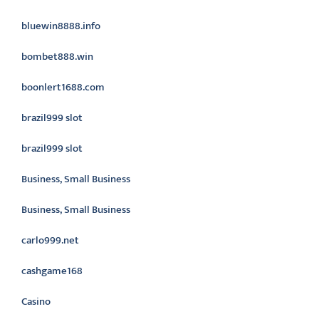
bluewin8888.info
bombet888.win
boonlert1688.com
brazil999 slot
brazil999 slot
Business, Small Business
Business, Small Business
carlo999.net
cashgame168
Casino