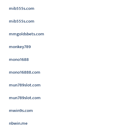
mib555s.com
mib555s.com
mmgoldsbets.com
monkey789
mono1688
mono16888.com
mun789slot.com
mun789slot.com
mwin9s.com
nbwin.me