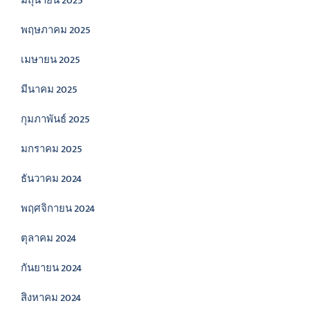
มิถุนายน 2025
พฤษภาคม 2025
เมษายน 2025
มีนาคม 2025
กุมภาพันธ์ 2025
มกราคม 2025
ธันวาคม 2024
พฤศจิกายน 2024
ตุลาคม 2024
กันยายน 2024
สิงหาคม 2024