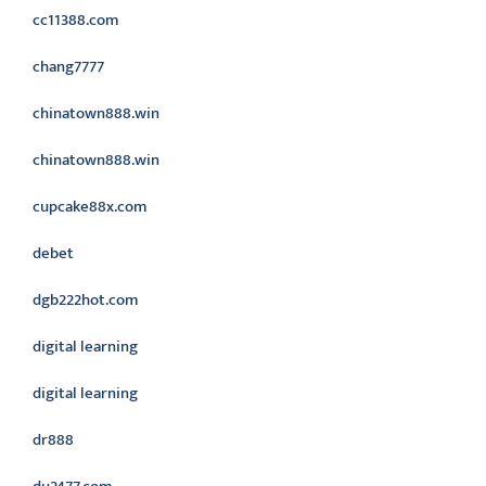
cc11388.com
chang7777
chinatown888.win
chinatown888.win
cupcake88x.com
debet
dgb222hot.com
digital learning
digital learning
dr888