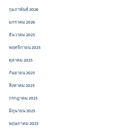
กุมภาพันธ์ 2026
มกราคม 2026
ธันวาคม 2025
พฤศจิกายน 2025
ตุลาคม 2025
กันยายน 2025
สิงหาคม 2025
กรกฎาคม 2025
มิถุนายน 2025
พฤษภาคม 2025