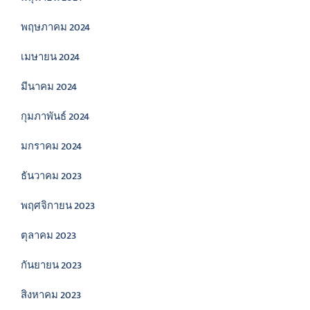
พฤษภาคม 2024
เมษายน 2024
มีนาคม 2024
กุมภาพันธ์ 2024
มกราคม 2024
ธันวาคม 2023
พฤศจิกายน 2023
ตุลาคม 2023
กันยายน 2023
สิงหาคม 2023