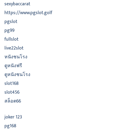
sexybaccarat
https://www.pgslot.golf
pgslot
pg99
fullslot
live22slot
หนังชนโรง
ดูหนังฟรี
ดูหนังชนโรง
slot168
slot456
สล็อต66
joker 123
pg168