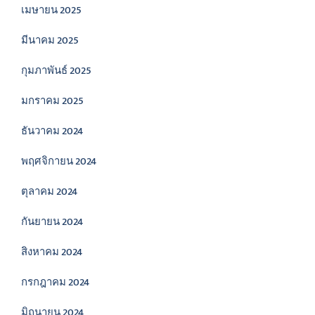
เมษายน 2025
มีนาคม 2025
กุมภาพันธ์ 2025
มกราคม 2025
ธันวาคม 2024
พฤศจิกายน 2024
ตุลาคม 2024
กันยายน 2024
สิงหาคม 2024
กรกฎาคม 2024
มิถุนายน 2024