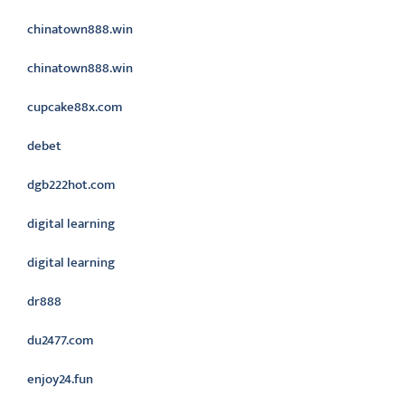
chinatown888.win
chinatown888.win
cupcake88x.com
debet
dgb222hot.com
digital learning
digital learning
dr888
du2477.com
enjoy24.fun