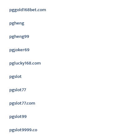
pggold168bet.com
pgheng
pgheng99
pgjoker69
pglucky168.com
pgslot
pgslot77
pgslot77.com
pgslot99
pgslot9999.co