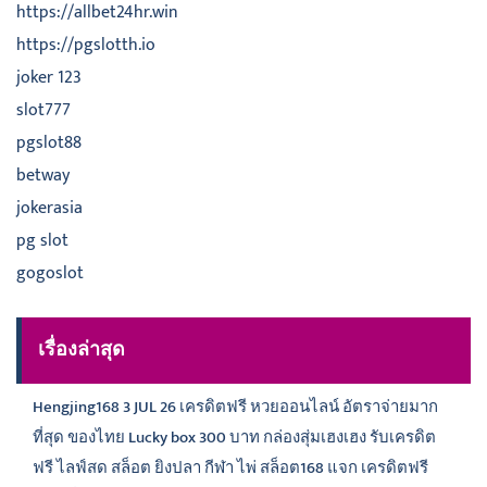
https://allbet24hr.win
https://pgslotth.io
joker 123
slot777
pgslot88
betway
jokerasia
pg slot
gogoslot
เรื่องล่าสุด
Hengjing168 3 JUL 26 เครดิตฟรี หวยออนไลน์ อัตราจ่ายมาก
ที่สุด ของไทย Lucky box 300 บาท กล่องสุ่มเฮงเฮง รับเครดิต
ฟรี ไลฟ์สด สล็อต ยิงปลา กีฬา ไพ่ สล็อต168 แจก เครดิตฟรี