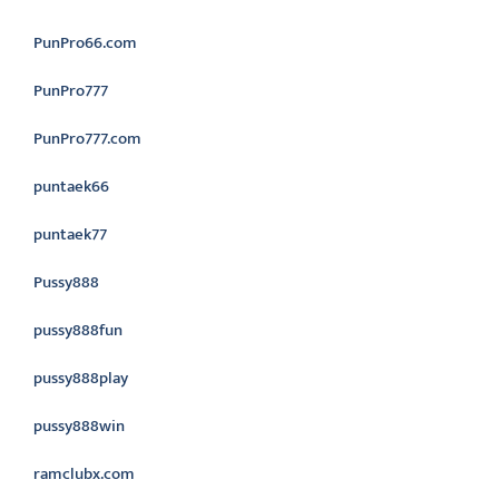
PunPro66.com
PunPro777
PunPro777.com
puntaek66
puntaek77
Pussy888
pussy888fun
pussy888play
pussy888win
ramclubx.com