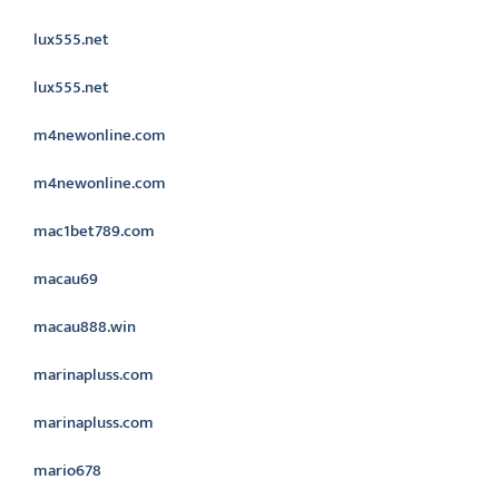
lux555.net
lux555.net
m4newonline.com
m4newonline.com
mac1bet789.com
macau69
macau888.win
marinapluss.com
marinapluss.com
mario678