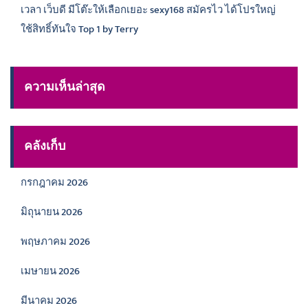
เวลา เว็บดี มีโต๊ะให้เลือกเยอะ sexy168 สมัครไว ได้โปรใหญ่
ใช้สิทธิ์ทันใจ Top 1 by Terry
ความเห็นล่าสุด
คลังเก็บ
กรกฎาคม 2026
มิถุนายน 2026
พฤษภาคม 2026
เมษายน 2026
มีนาคม 2026