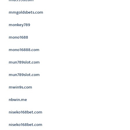
mmgoldsbets.com
monkey789
mono1688
mono16888.com
mun789slot.com
mun789slot.com
mwin9s.com
nbwin.me
niseko168bet.com
niseko168bet.com