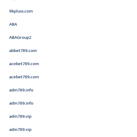
9kpluss.com
ABA
ABAGroup2
abbet789.com
acebet789.com
acebet789.com
adm789.info
adm789.info
adm789.vip
adm789.vip