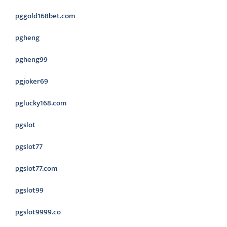
pggold168bet.com
pgheng
pgheng99
pgjoker69
pglucky168.com
pgslot
pgslot77
pgslot77.com
pgslot99
pgslot9999.co