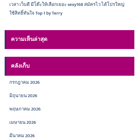
เวลา เว็บดี มีโต๊ะให้เลือกเยอะ sexy168 สมัครไว ได้โปรใหญ่
ใช้สิทธิ์ทันใจ Top 1 by Terry
ความเห็นล่าสุด
คลังเก็บ
กรกฎาคม 2026
มิถุนายน 2026
พฤษภาคม 2026
เมษายน 2026
มีนาคม 2026