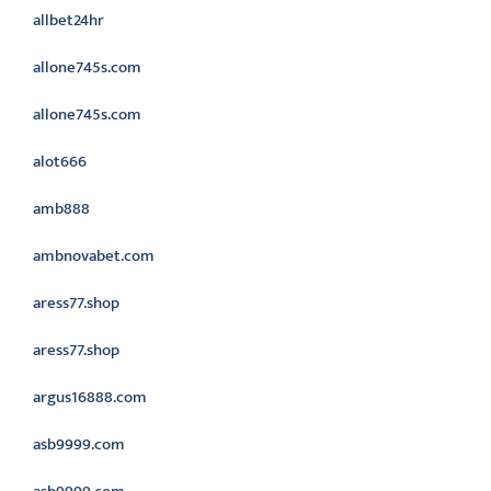
allbet24hr
allone745s.com
allone745s.com
alot666
amb888
ambnovabet.com
aress77.shop
aress77.shop
argus16888.com
asb9999.com