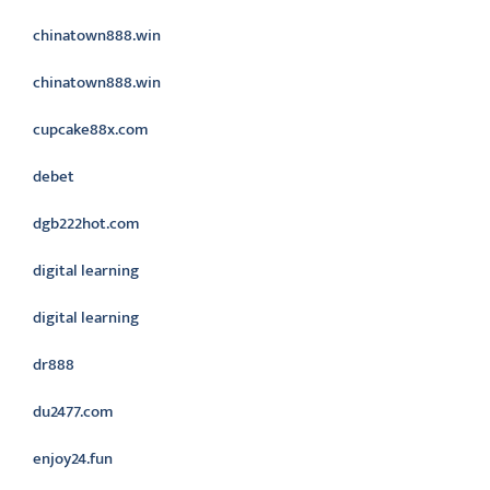
chinatown888.win
chinatown888.win
cupcake88x.com
debet
dgb222hot.com
digital learning
digital learning
dr888
du2477.com
enjoy24.fun