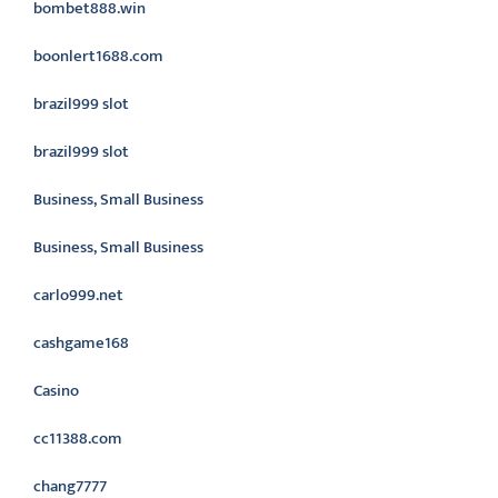
bombet888.win
boonlert1688.com
brazil999 slot
brazil999 slot
Business, Small Business
Business, Small Business
carlo999.net
cashgame168
Casino
cc11388.com
chang7777