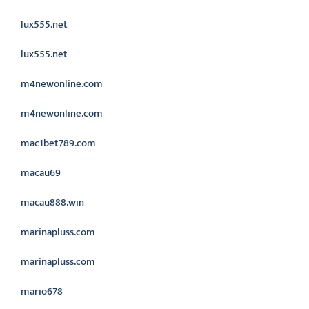
lux555.net
lux555.net
m4newonline.com
m4newonline.com
mac1bet789.com
macau69
macau888.win
marinapluss.com
marinapluss.com
mario678