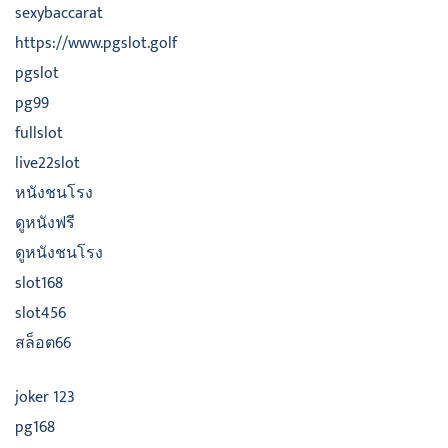
sexybaccarat
https://www.pgslot.golf
pgslot
pg99
fullslot
live22slot
หนังชนโรง
ดูหนังฟรี
ดูหนังชนโรง
slot168
slot456
สล็อต66
joker 123
pg168