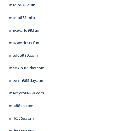
mario678.club
mario678.info
maxworld99.fun
maxworld99.fun
medee989.com
meekin365day.com
meekin365day.com
mercyrosa168.com
mia88th.com
mib555s.com
mib555s.com