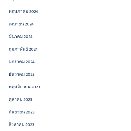
พฤษภาคม 2024
เมษายน 2024
มีนาคม 2024
กุมภาพันธ์ 2024
มกราคม 2024
ธันวาคม 2023
พฤศจิกายน 2023
ตุลาคม 2023
กันยายน 2023
สิงหาคม 2023