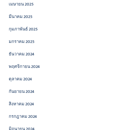
เมษายน 2025
มีนาคม 2025
กุมภาพันธ์ 2025
มกราคม 2025
ธันวาคม 2024
พฤศจิกายน 2024
ตุลาคม 2024
กันยายน 2024
สิงหาคม 2024
กรกฎาคม 2024
มิถุนายน 2024