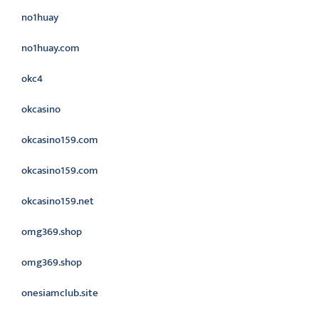
no1huay
no1huay.com
okc4
okcasino
okcasino159.com
okcasino159.com
okcasino159.net
omg369.shop
omg369.shop
onesiamclub.site