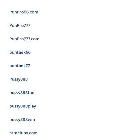
PunPro66.com
PunPro777
PunPro777.com
puntaek66
puntaek77
Pussy888
pussy888fun
pussy888play
pussy888win
ramclubx.com