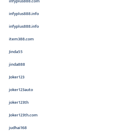
infyplus888.com
infyplus888.info
infyplus888.info
item388.com
Jinda55
jinda888
Joker123
joker123auto
joker123th
Joker123th.com
judhai168