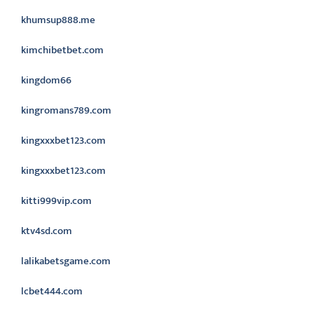
khumsup888.me
kimchibetbet.com
kingdom66
kingromans789.com
kingxxxbet123.com
kingxxxbet123.com
kitti999vip.com
ktv4sd.com
lalikabetsgame.com
lcbet444.com