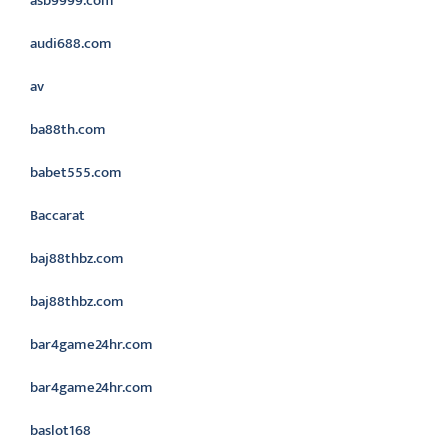
asb9999.com
audi688.com
av
ba88th.com
babet555.com
Baccarat
baj88thbz.com
baj88thbz.com
bar4game24hr.com
bar4game24hr.com
baslot168