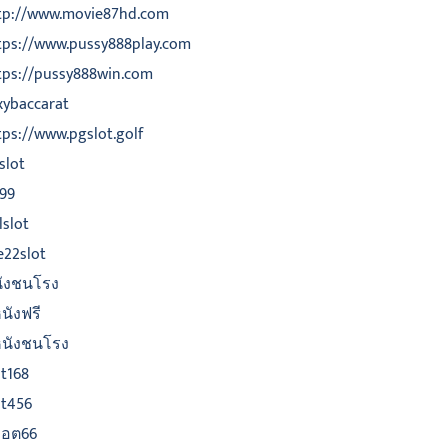
tp://www.movie87hd.com
tps://www.pussy888play.com
tps://pussy888win.com
xybaccarat
tps://www.pgslot.golf
slot
99
lslot
ve22slot
ังชนโรง
หนังฟรี
หนังชนโรง
ot168
ot456
็อต66