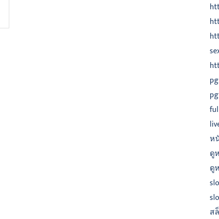
ht
ht
ht
se
ht
pg
pg
ful
li
หน
ดู
ดู
sl
sl
สล