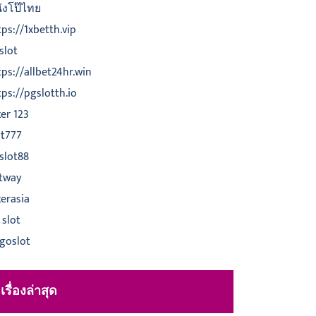
ังโป๊ไทย
tps://1xbetth.vip
slot
tps://allbet24hr.win
tps://pgslotth.io
ker 123
ot777
slot88
tway
kerasia
 slot
goslot
เรื่องล่าสุด