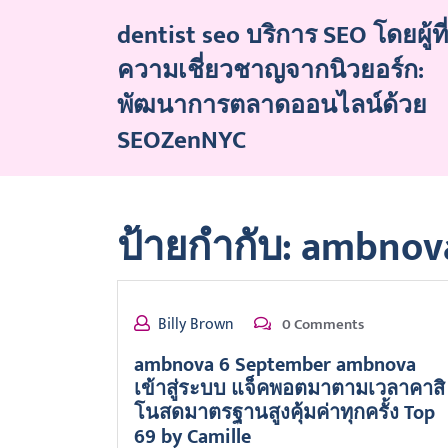
Skip
dentist seo บริการ SEO โดยผู้ที่
to
content
ความเชี่ยวชาญจากนิวยอร์ก:
พัฒนาการตลาดออนไลน์ด้วย
SEOZenNYC
ป้ายกำกับ:
ambnova
Billy Brown
0 Comments
ambnova 6 September ambnova
เข้าสู่ระบบ แจ็คพอตมาตามเวลาคาสิ
โนสดมาตรฐานสูงคุ้มค่าทุกครั้ง Top
69 by Camille