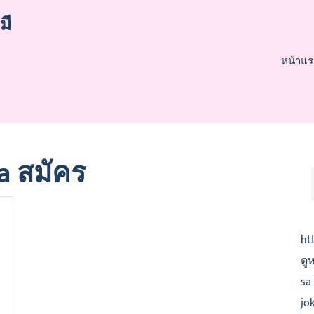
มี
หน้าแ
 สมัคร
ht
ดู
sa
jo