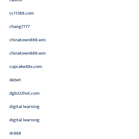
cc11388.com
chang7777
chinatown888.win
chinatown888.win
cupcake88x.com
debet
dgb222hot.com
digital learning
digital learning
dr888