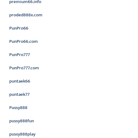
premium66.info
proded888x.com
PunPro66
PunPro66.com
PunPro777
PunPro777.com
puntaek66
puntaek77
Pussy888
pussy888fun
pussy888play