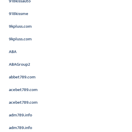
918kissauto
918kissme
9kpluss.com
9kpluss.com
ABA
ABAGroup2
abbet789.com
acebet789.com
acebet789.com
adm789.info
adm789.info