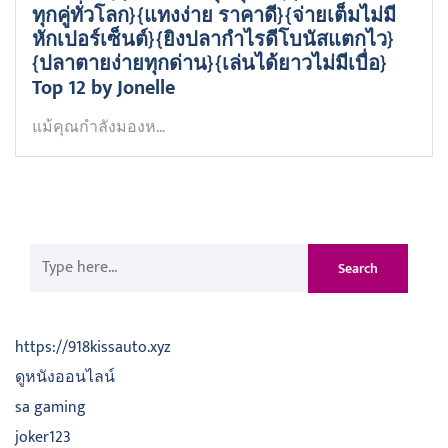
ทุกคู่ทั่วโลก}{แทงง่าย ราคาดี}{จ่ายเต็มไม่มี
หักเปอร์เซ็นต์}{ยิงปลากำไรดีโบนัสแตกไว}
{ปลาตายง่ายทุกด่าน}{เล่นได้ยาวไม่มีเบื่อ}
Top 12 by Jonelle
แม้คุณกำลังมองห…
https://918kissauto.xyz
ดูหนังออนไลน์
sa gaming
joker123