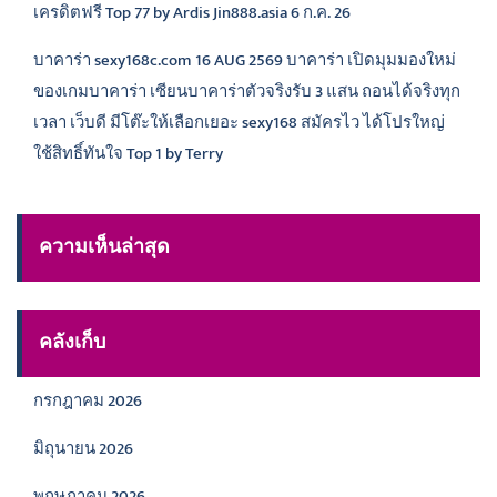
เครดิตฟรี Top 77 by Ardis Jin888.asia 6 ก.ค. 26
บาคาร่า sexy168c.com 16 AUG 2569 บาคาร่า เปิดมุมมองใหม่
ของเกมบาคาร่า เซียนบาคาร่าตัวจริงรับ 3 แสน ถอนได้จริงทุก
เวลา เว็บดี มีโต๊ะให้เลือกเยอะ sexy168 สมัครไว ได้โปรใหญ่
ใช้สิทธิ์ทันใจ Top 1 by Terry
ความเห็นล่าสุด
คลังเก็บ
กรกฎาคม 2026
มิถุนายน 2026
พฤษภาคม 2026