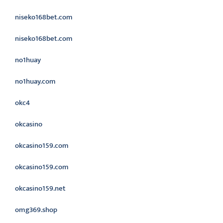
niseko168bet.com
niseko168bet.com
no1huay
no1huay.com
okc4
okcasino
okcasino159.com
okcasino159.com
okcasino159.net
omg369.shop