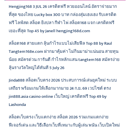
Hengjing168 3 JUL 26 เครดิตฟรี หวยออนไลน์ อัตราจ่ายมาก
ที่สุด ของไทย Lucky box 300 บาท กล่องสุ่มเฮงเฮง รับเครดิต
ฟรี ไลฟ์สด สล็อต ยิงปลา กีฬา ไพ่ สล็อต168 แจก เครดิตฟรี
เยอะที่สุด Top 45 by Janell hengjing168d.com
สล็อต168 สายแตก ลุ้นกำไรแบบไม่เสียฟีล Top 88 by Raul
Tangtem168e.com ฝากมาคุ้มค่า ไม่กินมาม่าแน่นอน สายทุน
น้อย สมัครด่วน การันตี กำไรหลักแสน tangtem168 สมัครง่าย
ลุ้นรางวัลใหญ่ได้ทันที 5 July 26
Jinda888 สล็อตเว็บตรง 2026 ประสบการณ์เล่นยุคใหม่ ระบบ
เสถียร พร้อมเกมให้เลือกมากมาย 24 ก.ย. 69 เวปไซต์ ตรง
jin888.asia casino online เว็บใหญ่ เครดิตฟรี Top 49 by
Lashonda
สล็อตเว็บตรง เว็บแตกง่าย สล็อต 2026 รวมเกมแตกง่าย
ฟีเจอร์เด่น และวิธีเลือกเว็บที่เหมาะกับผู้เล่น พนัน เว็บเปิดใหม่