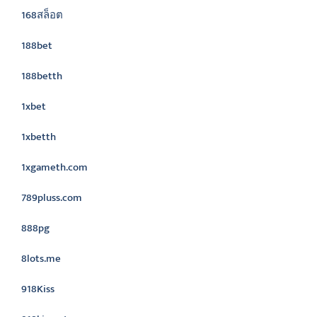
168สล็อต
188bet
188betth
1xbet
1xbetth
1xgameth.com
789pluss.com
888pg
8lots.me
918Kiss