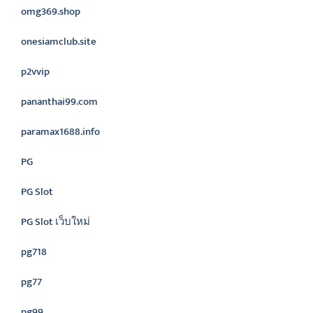
omg369.shop
onesiamclub.site
p2vvip
pananthai99.com
paramax1688.info
PG
PG Slot
PG Slot เว็บใหม่
pg718
pg77
pg99