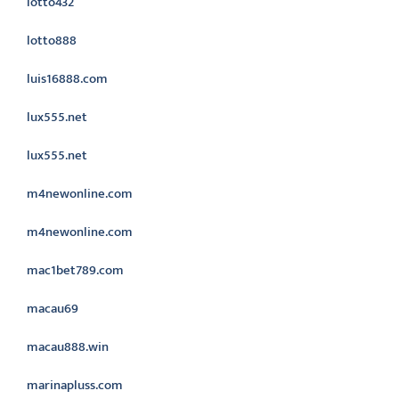
lotto432
lotto888
luis16888.com
lux555.net
lux555.net
m4newonline.com
m4newonline.com
mac1bet789.com
macau69
macau888.win
marinapluss.com