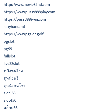
http://www.movie87hd.com
https://www.pussy888play.com
https://pussy888win.com
sexybaccarat
https://www.pgslot.golf
pgslot
pg99
fullslot
live22slot
หนังชนโรง
ดูหนังฟรี
ดูหนังชนโรง
slot168
slot456
สล็อต66