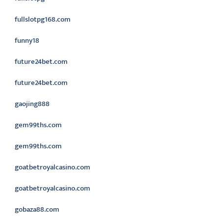
fullslotpg168.com
funny18
future24bet.com
future24bet.com
gaojing888
gem99ths.com
gem99ths.com
goatbetroyalcasino.com
goatbetroyalcasino.com
gobaza88.com