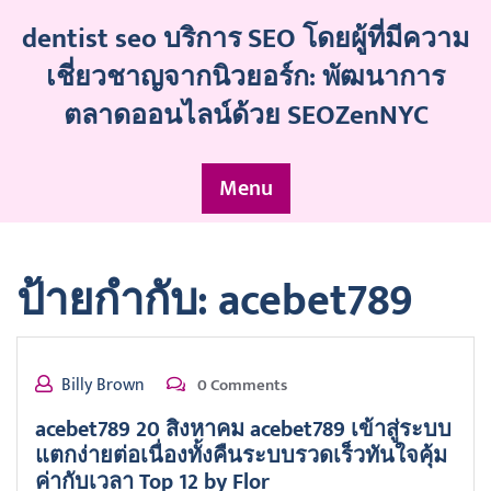
Skip
dentist seo บริการ SEO โดยผู้ที่มีความ
to
content
เชี่ยวชาญจากนิวยอร์ก: พัฒนาการ
ตลาดออนไลน์ด้วย SEOZenNYC
Menu
ป้ายกำกับ:
acebet789
Billy Brown
0 Comments
acebet789 20 สิงหาคม acebet789 เข้าสู่ระบบ
แตกง่ายต่อเนื่องทั้งคืนระบบรวดเร็วทันใจคุ้ม
ค่ากับเวลา Top 12 by Flor