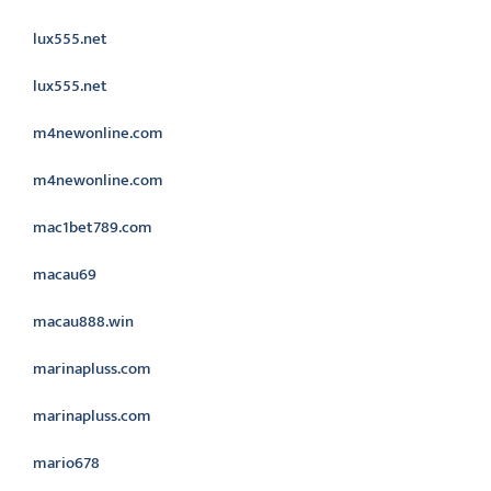
lux555.net
lux555.net
m4newonline.com
m4newonline.com
mac1bet789.com
macau69
macau888.win
marinapluss.com
marinapluss.com
mario678