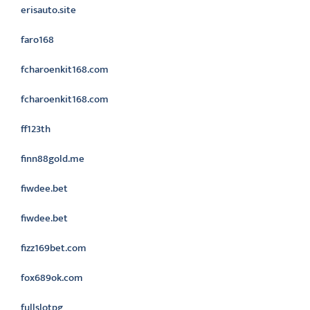
erisauto.site
faro168
fcharoenkit168.com
fcharoenkit168.com
ff123th
finn88gold.me
fiwdee.bet
fiwdee.bet
fizz169bet.com
fox689ok.com
fullslotpg