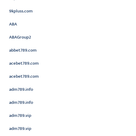
9kpluss.com
ABA
ABAGroup2
abbet789.com
acebet789.com
acebet789.com
adm789.info
adm789.info
adm789.vip
adm789.vip