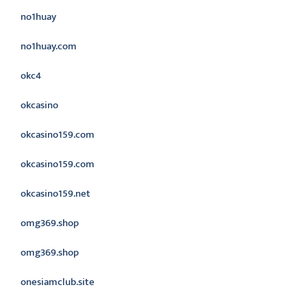
no1huay
no1huay.com
okc4
okcasino
okcasino159.com
okcasino159.com
okcasino159.net
omg369.shop
omg369.shop
onesiamclub.site