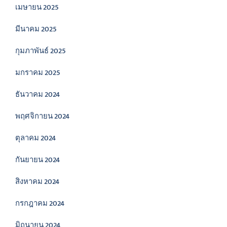
เมษายน 2025
มีนาคม 2025
กุมภาพันธ์ 2025
มกราคม 2025
ธันวาคม 2024
พฤศจิกายน 2024
ตุลาคม 2024
กันยายน 2024
สิงหาคม 2024
กรกฎาคม 2024
มิถุนายน 2024