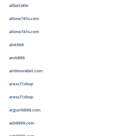
allbet24hr
allone745s.com
allone745s.com
alot666
amb888
ambnovabet.com
aress77.shop
aress77.shop
argus16888.com
asb9999.com