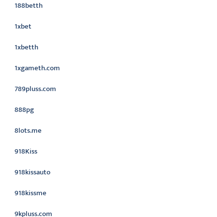
188betth
1xbet
1xbetth
1xgameth.com
789pluss.com
888pg
8lots.me
918Kiss
918kissauto
918kissme
9kpluss.com