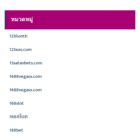
หมวดหมู่
123lionth
123xos.com
13satanbets.com
1688vegasx.com
1688vegasx.com
168slot
168สล็อต
188bet