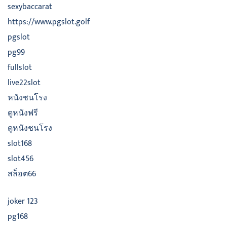
sexybaccarat
https://www.pgslot.golf
pgslot
pg99
fullslot
live22slot
หนังชนโรง
ดูหนังฟรี
ดูหนังชนโรง
slot168
slot456
สล็อต66
joker 123
pg168