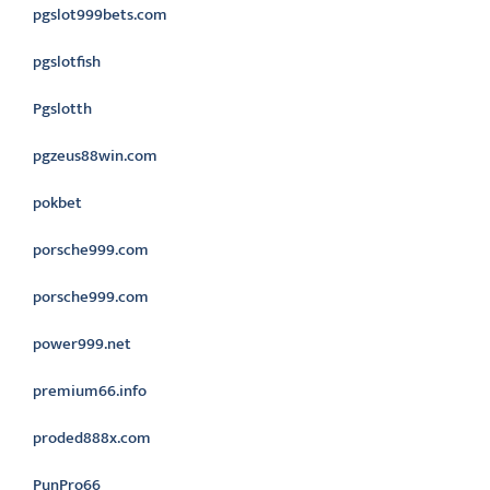
pgslot999bets.com
pgslotfish
Pgslotth
pgzeus88win.com
pokbet
porsche999.com
porsche999.com
power999.net
premium66.info
proded888x.com
PunPro66