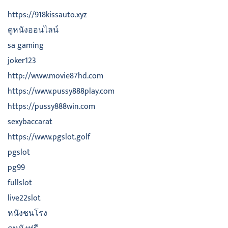
https://918kissauto.xyz
ดูหนังออนไลน์
sa gaming
joker123
http://www.movie87hd.com
https://www.pussy888play.com
https://pussy888win.com
sexybaccarat
https://www.pgslot.golf
pgslot
pg99
fullslot
live22slot
หนังชนโรง