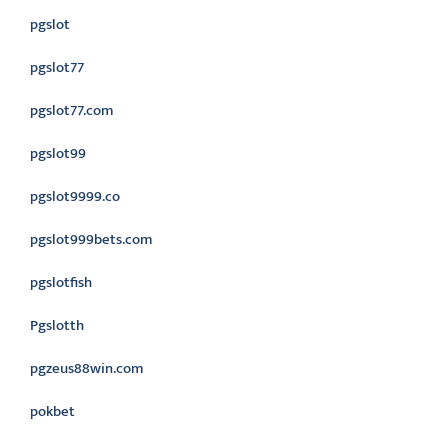
pgslot
pgslot77
pgslot77.com
pgslot99
pgslot9999.co
pgslot999bets.com
pgslotfish
Pgslotth
pgzeus88win.com
pokbet