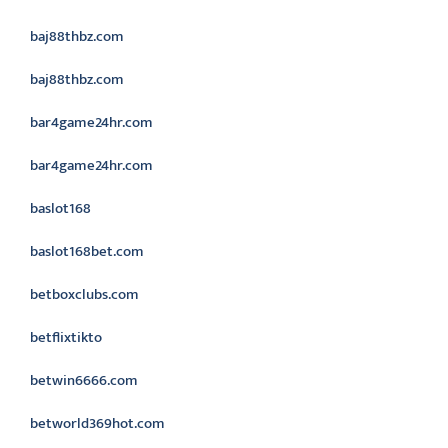
baj88thbz.com
baj88thbz.com
bar4game24hr.com
bar4game24hr.com
baslot168
baslot168bet.com
betboxclubs.com
betflixtikto
betwin6666.com
betworld369hot.com