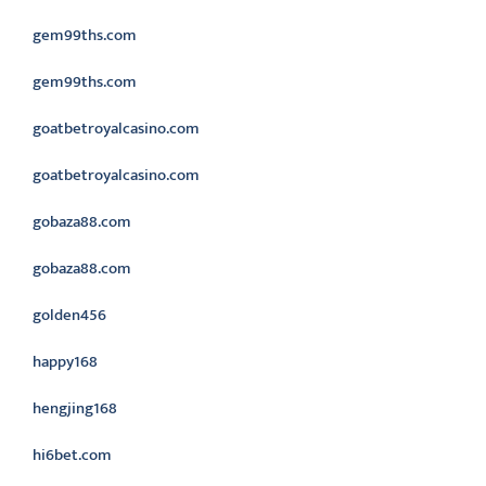
gem99ths.com
gem99ths.com
goatbetroyalcasino.com
goatbetroyalcasino.com
gobaza88.com
gobaza88.com
golden456
happy168
hengjing168
hi6bet.com