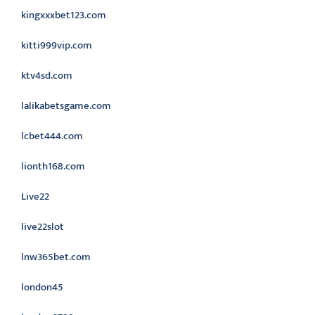
kingxxxbet123.com
kitti999vip.com
ktv4sd.com
lalikabetsgame.com
lcbet444.com
lionth168.com
Live22
live22slot
lnw365bet.com
london45