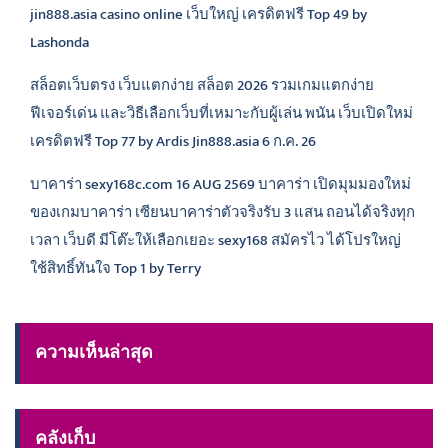
jin888.asia casino online เว็บใหญ่ เครดิตฟรี Top 49 by
Lashonda
สล็อตเว็บตรง เว็บแตกง่าย สล็อต 2026 รวมเกมแตกง่าย
ฟีเจอร์เด่น และวิธีเลือกเว็บที่เหมาะกับผู้เล่น พนัน เว็บเปิดใหม่
เครดิตฟรี Top 77 by Ardis Jin888.asia 6 ก.ค. 26
บาคาร่า sexy168c.com 16 AUG 2569 บาคาร่า เปิดมุมมองใหม่
ของเกมบาคาร่า เซียนบาคาร่าตัวจริงรับ 3 แสน ถอนได้จริงทุก
เวลา เว็บดี มีโต๊ะให้เลือกเยอะ sexy168 สมัครไว ได้โปรใหญ่
ใช้สิทธิ์ทันใจ Top 1 by Terry
ความเห็นล่าสุด
คลังเก็บ