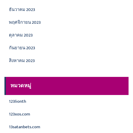
ธันวาคม 2023
พฤศจิกายน 2023
ตุลาคม 2023
กันยายน 2023
สิงหาคม 2023
หมวดหมู่
123lionth
123xos.com
13satanbets.com