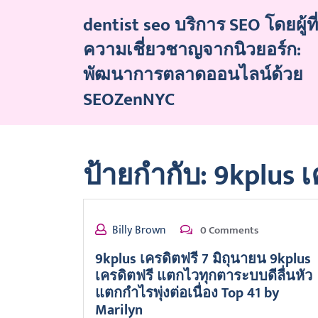
Skip
dentist seo บริการ SEO โดยผู้ที่
to
content
ความเชี่ยวชาญจากนิวยอร์ก:
พัฒนาการตลาดออนไลน์ด้วย
SEOZenNYC
ป้ายกำกับ:
9kplus เ
Billy Brown
0 Comments
9kplus เครดิตฟรี 7 มิถุนายน 9kplus
เครดิตฟรี แตกไวทุกตาระบบดีลื่นหัว
แตกกำไรพุ่งต่อเนื่อง Top 41 by
Marilyn