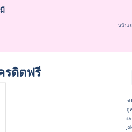
มี
หน้าแ
ครดิตฟรี
ht
ดู
sa
jo