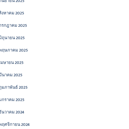
กันยายน 2025
สิงหาคม 2025
กรกฎาคม 2025
มิถุนายน 2025
พฤษภาคม 2025
เมษายน 2025
มีนาคม 2025
กุมภาพันธ์ 2025
มกราคม 2025
ธันวาคม 2024
พฤศจิกายน 2024