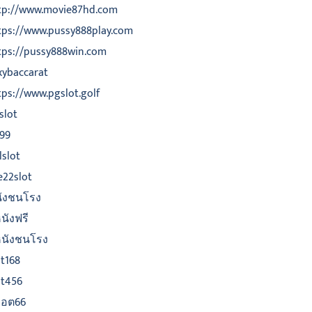
tp://www.movie87hd.com
tps://www.pussy888play.com
tps://pussy888win.com
xybaccarat
tps://www.pgslot.golf
slot
99
lslot
ve22slot
ังชนโรง
หนังฟรี
หนังชนโรง
ot168
ot456
็อต66