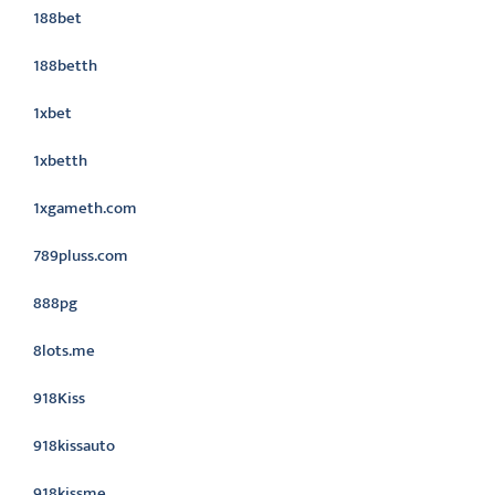
188bet
188betth
1xbet
1xbetth
1xgameth.com
789pluss.com
888pg
8lots.me
918Kiss
918kissauto
918kissme