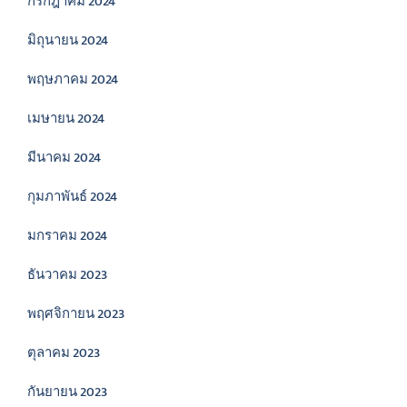
กรกฎาคม 2024
มิถุนายน 2024
พฤษภาคม 2024
เมษายน 2024
มีนาคม 2024
กุมภาพันธ์ 2024
มกราคม 2024
ธันวาคม 2023
พฤศจิกายน 2023
ตุลาคม 2023
กันยายน 2023