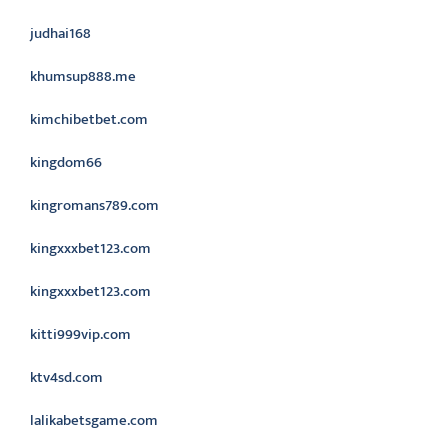
judhai168
khumsup888.me
kimchibetbet.com
kingdom66
kingromans789.com
kingxxxbet123.com
kingxxxbet123.com
kitti999vip.com
ktv4sd.com
lalikabetsgame.com