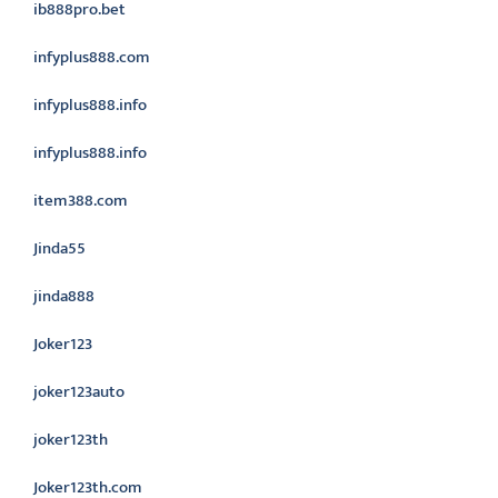
ib888pro.bet
infyplus888.com
infyplus888.info
infyplus888.info
item388.com
Jinda55
jinda888
Joker123
joker123auto
joker123th
Joker123th.com