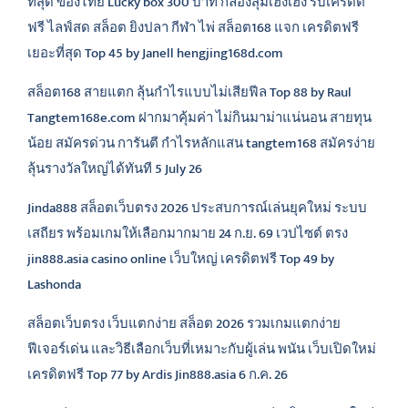
ที่สุด ของไทย Lucky box 300 บาท กล่องสุ่มเฮงเฮง รับเครดิต
ฟรี ไลฟ์สด สล็อต ยิงปลา กีฬา ไพ่ สล็อต168 แจก เครดิตฟรี
เยอะที่สุด Top 45 by Janell hengjing168d.com
สล็อต168 สายแตก ลุ้นกำไรแบบไม่เสียฟีล Top 88 by Raul
Tangtem168e.com ฝากมาคุ้มค่า ไม่กินมาม่าแน่นอน สายทุน
น้อย สมัครด่วน การันตี กำไรหลักแสน tangtem168 สมัครง่าย
ลุ้นรางวัลใหญ่ได้ทันที 5 July 26
Jinda888 สล็อตเว็บตรง 2026 ประสบการณ์เล่นยุคใหม่ ระบบ
เสถียร พร้อมเกมให้เลือกมากมาย 24 ก.ย. 69 เวปไซต์ ตรง
jin888.asia casino online เว็บใหญ่ เครดิตฟรี Top 49 by
Lashonda
สล็อตเว็บตรง เว็บแตกง่าย สล็อต 2026 รวมเกมแตกง่าย
ฟีเจอร์เด่น และวิธีเลือกเว็บที่เหมาะกับผู้เล่น พนัน เว็บเปิดใหม่
เครดิตฟรี Top 77 by Ardis Jin888.asia 6 ก.ค. 26