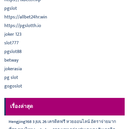
pgslot
https://allbet24hr.win
https://pgslotth.io
joker 123
slot777
pgslot88
betway
jokerasia
pg slot
gogoslot
เรื่องล่าสุด
Hengjing168 3 JUL 26 เครดิตฟรี หวยออนไลน์ อัตราจ่ายมาก