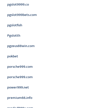
pgslot9999.co
pgslot999bets.com
pgslotfish
Pgslotth
pgzeus88win.com
pokbet
porsche999.com
porsche999.com
power999.net
premium66.info