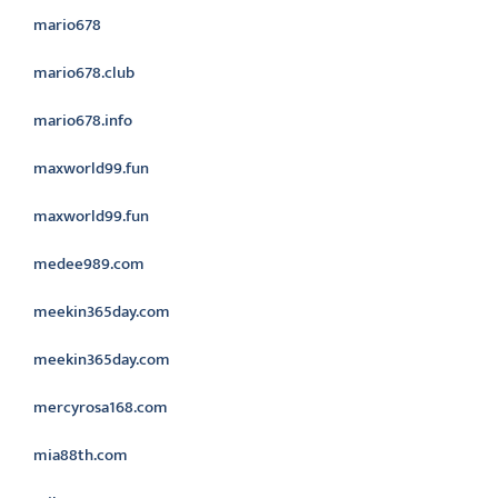
mario678
mario678.club
mario678.info
maxworld99.fun
maxworld99.fun
medee989.com
meekin365day.com
meekin365day.com
mercyrosa168.com
mia88th.com