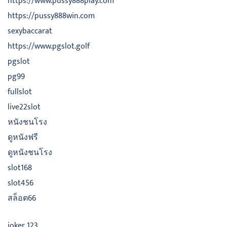
https://www.pussy888play.com
https://pussy888win.com
sexybaccarat
https://www.pgslot.golf
pgslot
pg99
fullslot
live22slot
หนังชนโรง
ดูหนังฟรี
ดูหนังชนโรง
slot168
slot456
สล็อต66
joker 123