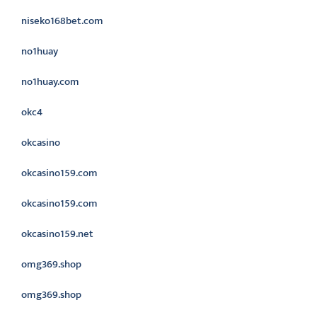
niseko168bet.com
no1huay
no1huay.com
okc4
okcasino
okcasino159.com
okcasino159.com
okcasino159.net
omg369.shop
omg369.shop