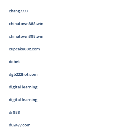
chang7777
chinatown888.win
chinatown888.win
cupcake88x.com
debet
dgb222hot.com
digital learning
digital learning
dr888
du2477.com