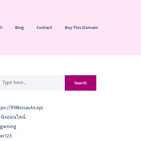
รก
Blog
Contact
Buy This Domain
tps://918kissauto.xyz
หนังออนไลน์
 gaming
ker123