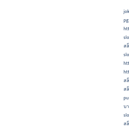
jo
pg
ht
sl
สล
sl
ht
ht
สล
สล
pu
บา
sl
สล