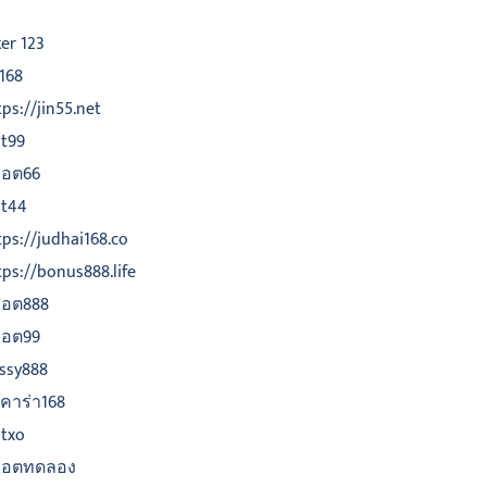
ker 123
168
tps://jin55.net
ot99
็อต66
ot44
tps://judhai168.co
tps://bonus888.life
็อต888
็อต99
ssy888
คาร่า168
otxo
็อตทดลอง