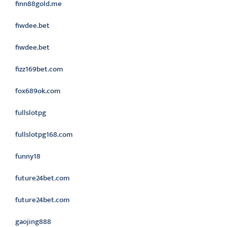
finn88gold.me
fiwdee.bet
fiwdee.bet
fizz169bet.com
fox689ok.com
fullslotpg
fullslotpg168.com
funny18
future24bet.com
future24bet.com
gaojing888