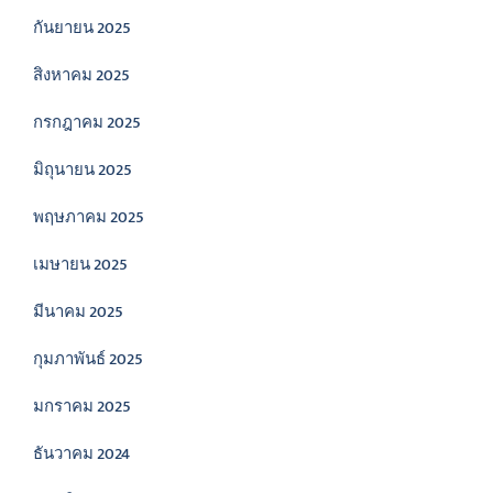
กันยายน 2025
สิงหาคม 2025
กรกฎาคม 2025
มิถุนายน 2025
พฤษภาคม 2025
เมษายน 2025
มีนาคม 2025
กุมภาพันธ์ 2025
มกราคม 2025
ธันวาคม 2024