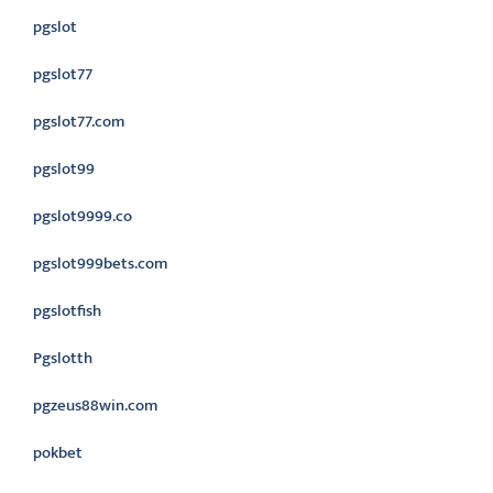
pgslot
pgslot77
pgslot77.com
pgslot99
pgslot9999.co
pgslot999bets.com
pgslotfish
Pgslotth
pgzeus88win.com
pokbet