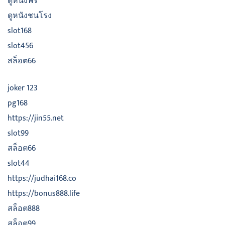
ดูหนังฟรี
ดูหนังชนโรง
slot168
slot456
สล็อต66
joker 123
pg168
https://jin55.net
slot99
สล็อต66
slot44
https://judhai168.co
https://bonus888.life
สล็อต888
สล็อต99