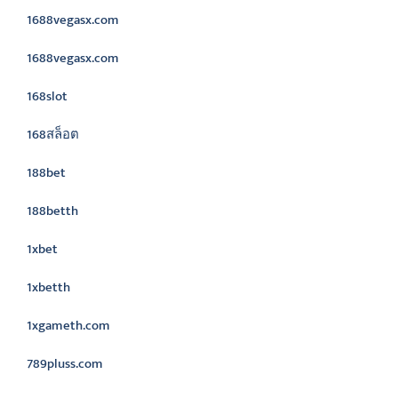
1688vegasx.com
1688vegasx.com
168slot
168สล็อต
188bet
188betth
1xbet
1xbetth
1xgameth.com
789pluss.com