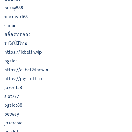
pussy888
บาคาร่า168
slotxo
สล็อตทดลอง
หนังโป๊ไทย
https://1xbetth.vip
pgslot
https://allbet24hr.win
https://pgslotth.io
joker 123
slot777
pgslot88
betway
jokerasia
pg slot