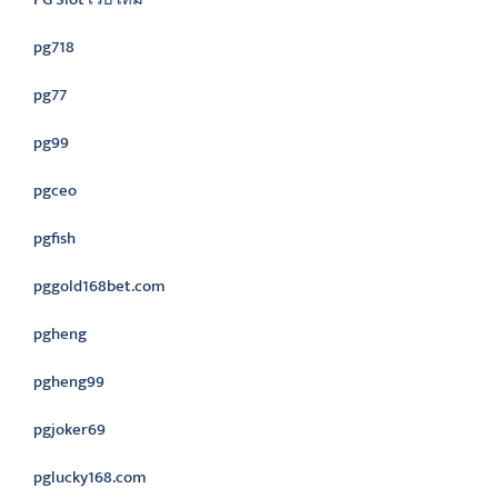
pg718
pg77
pg99
pgceo
pgfish
pggold168bet.com
pgheng
pgheng99
pgjoker69
pglucky168.com