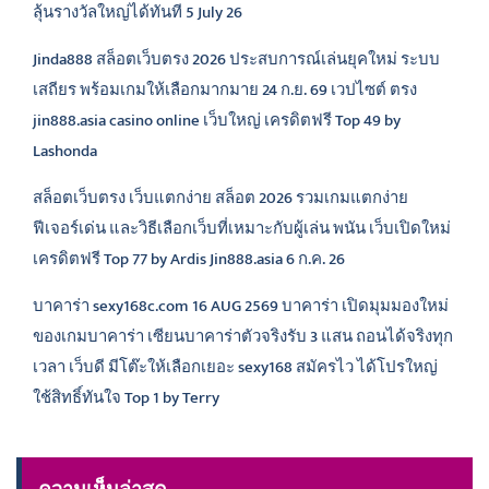
ลุ้นรางวัลใหญ่ได้ทันที 5 July 26
Jinda888 สล็อตเว็บตรง 2026 ประสบการณ์เล่นยุคใหม่ ระบบ
เสถียร พร้อมเกมให้เลือกมากมาย 24 ก.ย. 69 เวปไซต์ ตรง
jin888.asia casino online เว็บใหญ่ เครดิตฟรี Top 49 by
Lashonda
สล็อตเว็บตรง เว็บแตกง่าย สล็อต 2026 รวมเกมแตกง่าย
ฟีเจอร์เด่น และวิธีเลือกเว็บที่เหมาะกับผู้เล่น พนัน เว็บเปิดใหม่
เครดิตฟรี Top 77 by Ardis Jin888.asia 6 ก.ค. 26
บาคาร่า sexy168c.com 16 AUG 2569 บาคาร่า เปิดมุมมองใหม่
ของเกมบาคาร่า เซียนบาคาร่าตัวจริงรับ 3 แสน ถอนได้จริงทุก
เวลา เว็บดี มีโต๊ะให้เลือกเยอะ sexy168 สมัครไว ได้โปรใหญ่
ใช้สิทธิ์ทันใจ Top 1 by Terry