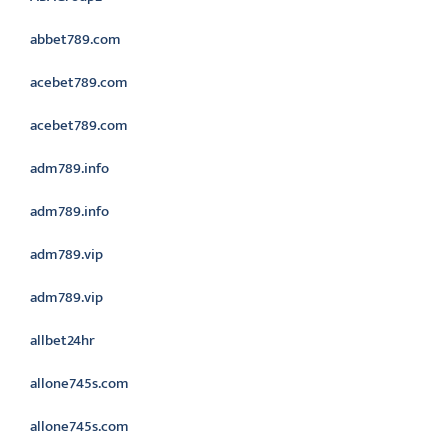
abbet789.com
acebet789.com
acebet789.com
adm789.info
adm789.info
adm789.vip
adm789.vip
allbet24hr
allone745s.com
allone745s.com