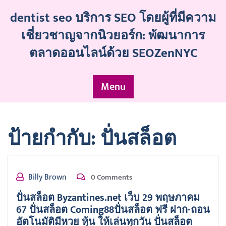
Skip
dentist seo บริการ SEO โดยผู้ที่มีความ
to
content
เชี่ยวชาญจากนิวยอร์ก: พัฒนาการ
ตลาดออนไลน์ด้วย SEOZenNYC
Menu
ป้ายกำกับ:
ปั่นสล็อต
Billy Brown
0 Comments
ปั่นสล็อต Byzantines.net เว็บ 29 พฤษภาคม
67 ปั่นสล็อต Coming88ปั่นสล็อต ฟรี ฝาก-ถอน
อัตโนมัติมีหวย หุ้น ให้เล่นทุกวัน ปั่นสล็อต