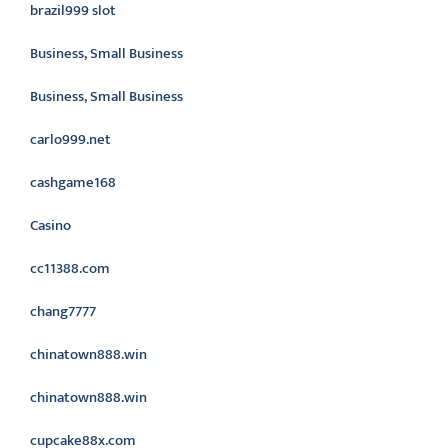
brazil999 slot
Business, Small Business
Business, Small Business
carlo999.net
cashgame168
Casino
cc11388.com
chang7777
chinatown888.win
chinatown888.win
cupcake88x.com