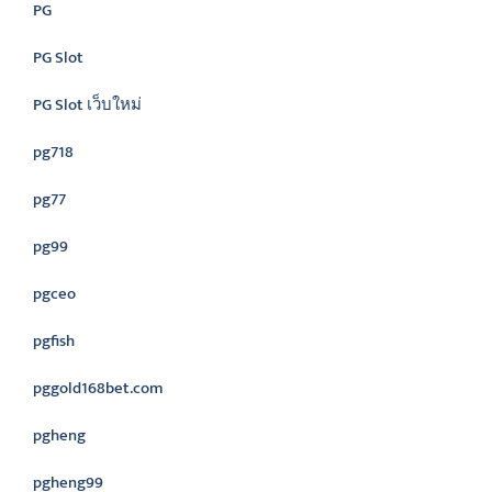
PG
PG Slot
PG Slot เว็บใหม่
pg718
pg77
pg99
pgceo
pgfish
pggold168bet.com
pgheng
pgheng99