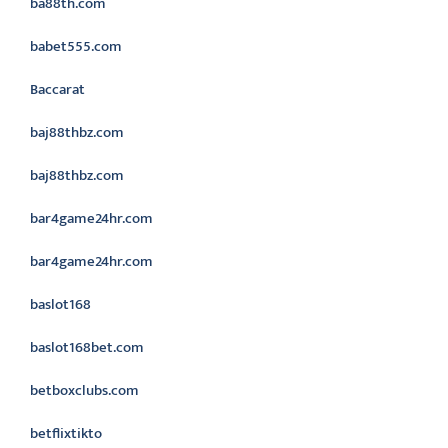
ba88th.com
babet555.com
Baccarat
baj88thbz.com
baj88thbz.com
bar4game24hr.com
bar4game24hr.com
baslot168
baslot168bet.com
betboxclubs.com
betflixtikto