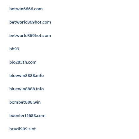
betwin6666.com
betworld369hot.com
betworld369hot.com
bh99
bio285th.com
bluewin8888.info
bluewin8888.info
bombet888.win
boonlert1688.com
brazil999 slot