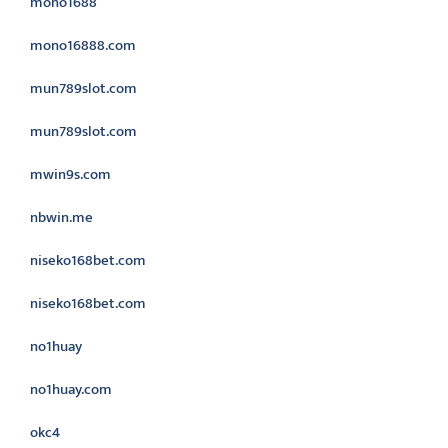
mono1688
mono16888.com
mun789slot.com
mun789slot.com
mwin9s.com
nbwin.me
niseko168bet.com
niseko168bet.com
no1huay
no1huay.com
okc4