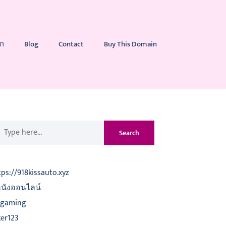
รก
Blog
Contact
Buy This Domain
tps://918kissauto.xyz
หนังออนไลน์
 gaming
ker123