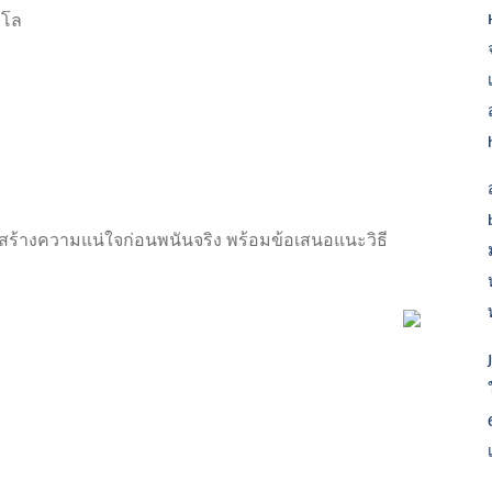
ไฮโล
่อสร้างความแน่ใจก่อนพนันจริง พร้อมข้อเสนอแนะวิธี