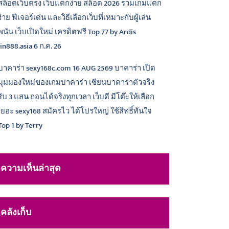
สล็อตเว็บตรง เว็บแตกง่าย สล็อต 2026 รวมเกมแตก
ง่าย ฟีเจอร์เด่น และวิธีเลือกเว็บที่เหมาะกับผู้เล่น
พนัน เว็บเปิดใหม่ เครดิตฟรี Top 77 by Ardis
Jin888.asia 6 ก.ค. 26
บาคาร่า sexy168c.com 16 AUG 2569 บาคาร่า เปิด
มุมมองใหม่ของเกมบาคาร่า เซียนบาคาร่าตัวจริง
รับ 3 แสน ถอนได้จริงทุกเวลา เว็บดี มีโต๊ะให้เลือก
เยอะ sexy168 สมัครไว ได้โปรใหญ่ ใช้สิทธิ์ทันใจ
Top 1 by Terry
ความเห็นล่าสุด
คลังเก็บ