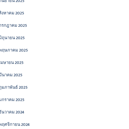
กันยายน 2025
สิงหาคม 2025
กรกฎาคม 2025
มิถุนายน 2025
พฤษภาคม 2025
เมษายน 2025
มีนาคม 2025
กุมภาพันธ์ 2025
มกราคม 2025
ธันวาคม 2024
พฤศจิกายน 2024