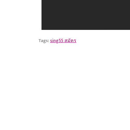
Tags:
sing55 สมัคร