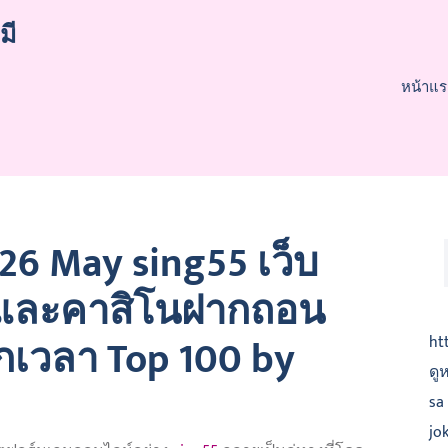
มี
หน้าแ
 26 May sing55 เว็บ
อตและคาสิโนฝากถอน
กเวลา Top 100 by
ht
ดู
sa
jo