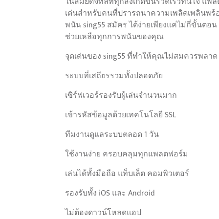
ในสมัยดิจิทัลที่ทุกสิ่งเกิดขึ้นรวดเร็วทันใจ
เด่นสำหรับคนที่ปรารถนาความเพลิดเพลินพร้อม
พนัน sing55 สมัคร ได้ง่ายเพียงแค่ไม่กี่ขั้นตอ
ช่วยเหลือทุกการพนันของคุณ
จุดเด่นของ sing55 ที่ทำให้คุณไม่สมควรพลาด
ระบบที่เสถียรรวมทั้งปลอดภัย
เซิร์ฟเวอร์รองรับผู้เล่นจำนวนมาก
เข้ารหัสข้อมูลด้วยเทคโนโลยี SSL
ทีมงานดูแลระบบตลอด 1 วัน
ใช้งานง่าย ครอบคลุมทุกแพลตฟอร์ม
เล่นได้ทั้งมือถือ แท็บเล็ต คอมพิวเตอร์
รองรับทั้ง iOS และ Android
ไม่ต้องดาวน์โหลดแอป