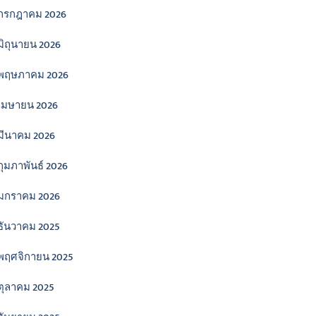
กรกฎาคม 2026
มิถุนายน 2026
พฤษภาคม 2026
เมษายน 2026
มีนาคม 2026
กุมภาพันธ์ 2026
มกราคม 2026
ธันวาคม 2025
พฤศจิกายน 2025
ตุลาคม 2025