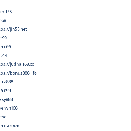
ker 123
168
tps://jin55.net
ot99
็อต66
ot44
tps://judhai168.co
tps://bonus888.life
็อต888
็อต99
ssy888
คาร่า168
otxo
็อตทดลอง