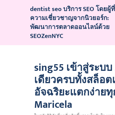
Skip
dentist seo บริการ SEO โดยผู้ที่
to
content
ความเชี่ยวชาญจากนิวยอร์ก:
พัฒนาการตลาดออนไลน์ด้วย
SEOZenNYC
sing55 เข้าสู่ระบบ
เดียวครบทั้งสล็
อัจฉริยะแตกง่ายทุ
Maricela