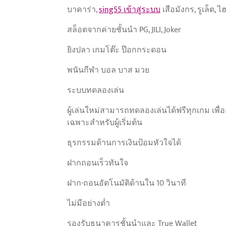
บาคาร่า,
sing55 เข้าสู่ระบบ
เสือมังกร, รูเล็ต, 
สล็อตจากค่ายชั้นนำ PG, JILI, Joker
ยิงปลา เกมโต๊ะ ป๊อกกระดอน
พนันกีฬา บอล บาส มวย
ระบบทดลองเล่น
ผู้เล่นใหม่สามารถทดลองเล่นได้ฟรีทุกเกม เพื
เฉพาะสำหรับผู้เริ่มต้น
ธุรกรรมด้านการเงินป้อมหัวใจได้
ฝากถอนเร็วทันใจ
ฝาก-ถอนอัตโนมัติด้านใน 10 วินาที
ไม่มีอย่างต่ำ
รองรับธนาคารชั้นนำและ True Wallet