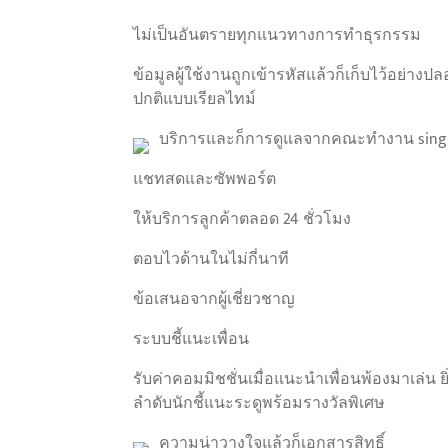
ไม่เป็นอันตรายทุกแนวทางการทำธุรกรรม
ข้อมูลผู้ใช้งานถูกเข้ารหัสแล้วก็เก็บไว้อย่าง
ปกติแบบเรียลไทม์
บริการและก็การดูแลจากคณะทำงาน sing
แชทสดและซัพพอร์ต
ให้บริการลูกค้าตลอด 24 ชั่วโมง
ตอบไวด้านในไม่กี่นาที
ข้อเสนอจากผู้เชี่ยวชาญ
ระบบชี้แนะเพื่อน
รับค่าคอมมิชชั่นเมื่อแนะนำเพื่อนพ้องมาเล่น ย
ลำดับนักชี้แนะระดูพร้อมรางวัลพิเศษ
ความน่าวางใจแล้วก็เอกสารสิทธิ์