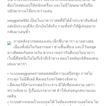
ต้องโหลดแอปให้หนักเครื่อง และไม่มีโฆษณาหรือป๊อ
ปอัปมากวนโอ๊ยระหว่างเล่น
sexygame992 เป็นเว็บบาคาร่าสดที่มิได้ย้ำประชาสัมพันธ์
แต่เน้นระบบดีจัง เบิกเงินได้จริง รวมทั้งทำให้ผู้เล่นอยาก
กลับมาเล่นซ้ำ
ภายหลังจากทดลองเล่น เซ็กซี่บาคาร่า มาอย่างต่อ
เนื่องทั้งยังในวันธรรมดา ช่วงสิ้นเดือน และก็วันหยุด
ยาวติดต่อกันหลายวัน พวกเราขอการันตีแบบไม่อวยว่า
เว็บนี้คือหนึ่งในไม่กี่เจ้าที่เจ้าทาง ตอบโจทย์ทุกมิติของคน
เล่นบาคาร่า
• ระบบsexygameถ่ายทอดสดมีความเสถียรสูง ภาพไม่
กระตุก ไม่มีดีเลย์ ดีลเลอร์แจกไพ่ตรงจังหวะ
• ดีลเลอร์มีคาแรกเตอร์กระจ่าง มิได้เพียงแค่งาม แต่ว่า
ทราบจังหวะ รู้เรื่องบรรยากาศ ทำให้เล่นสนุกสนานและ
เพลิน
• ระบบฝากถอนเร็วแบบออโต้ ไม่ต้องแชทหาแอดไม่น ไม่