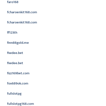
faro168
fcharoenkit168.com
fcharoenkit168.com
ff123th
finn88gold.me
fiwdee.bet
fiwdee.bet
fizz169bet.com
fox689ok.com
fullslotpg
fullslotpg168.com