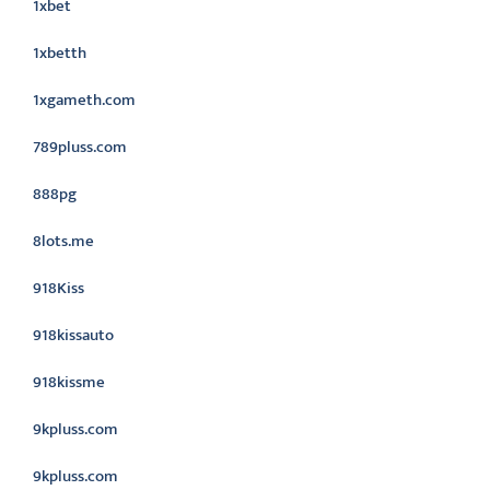
1xbet
1xbetth
1xgameth.com
789pluss.com
888pg
8lots.me
918Kiss
918kissauto
918kissme
9kpluss.com
9kpluss.com