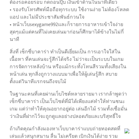
ต้องรอคอยรอบ กดถอนปุ๊บ เงินเข้าด้านในนาทีเดียว
• รองรับโทรศัพท์มือถือทุกระบบ ใช้งานง่าย ไม่ต้องโหลด
แอป และไม่มีประชาสัมพันธ์กวนใจ
• หน้าเว็บsexygame992และก็รายการอาหารเข้าใจง่าย
สุดๆแม้แต่คนที่ไม่เคยเล่นมาก่อนก็ศึกษาได้ข้างในไม่กี่
นาที
สิ่งที่ เซ็กซี่บาคาร่า ทำเป็นดีเยี่ยมเป็น การเอาใจใส่ใน
เนื้อหา ที่คนเล่นจะรู้สึกได้จริง ไม่ว่าจะเป็นระบบในเกม
การจัดการหลังบ้าน หรือแม้กระทั้งโทนสีรวมทั้งเสียงใน
หน้าเล่น ทุกสิ่งถูกวางแบบมาเพื่อให้ผู้เล่นรู้สึก สบาย
ตั้งแต่วินาทีแรกจนถึงจบไม้
ในฐานะคนที่เคยผ่านเว็บไซต์หลายรายมา เรากล้าพูดว่า
เซ็กซี่บาคาร่า เป็นเว็บไซต์ที่มิได้เพียงแค่ทำให้ท่านชนะ
เกม แต่ว่าทำให้คุณอยากอยู่ต่อ เล่นอีกไม้ รวมทั้งเชื่อมั่น
ว่าเงินที่ฝากไว้จะถูกดูแลอย่างปลอดภัยและบริสุทธิ์ใจ
ถ้าเกิดคุณกำลังมองหาเว็บบาคาร่าแบบถ่ายทอดสดที่
เล่นแล้วสนุกสนาน ลื่น ไม่เครียด เบิกเงินได้ง่าย รวม