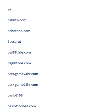
av
ba88th.com
babet555.com
Baccarat
baj88thbz.com
baj88thbz.com
bar4game24hr.com
bar4game24hr.com
baslot168
baslot168bet.com