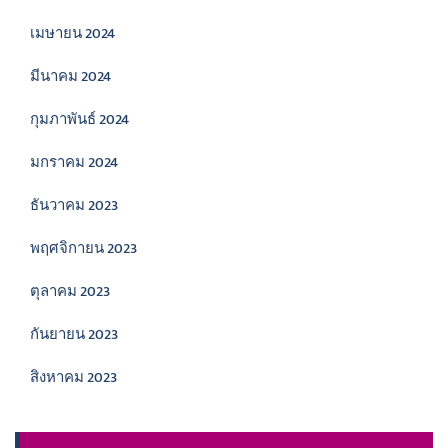
เมษายน 2024
มีนาคม 2024
กุมภาพันธ์ 2024
มกราคม 2024
ธันวาคม 2023
พฤศจิกายน 2023
ตุลาคม 2023
กันยายน 2023
สิงหาคม 2023