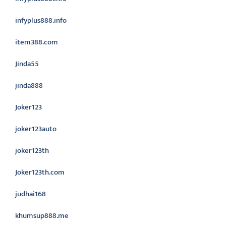
infyplus888.info
item388.com
Jinda55
jinda888
Joker123
joker123auto
joker123th
Joker123th.com
judhai168
khumsup888.me