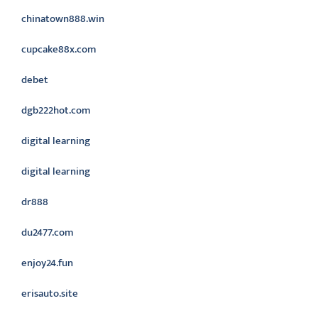
chinatown888.win
cupcake88x.com
debet
dgb222hot.com
digital learning
digital learning
dr888
du2477.com
enjoy24.fun
erisauto.site